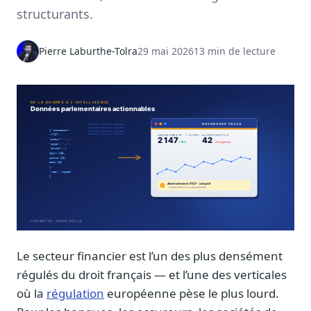
Notes, briefings, tableaux de bord
structurants.
Fiches parlementaires
Parcours, mandats, prises de position
Pierre Laburthe-Tolra
29 mai 2026
13 min de lecture
Registre HATVP
Cartographier l'influence sur un dossier
Affaires publiques
Cabinets, DRI, consultants en lobbying
Affaires réglementaires
JO, décrets, conseil des ministres, AAI
Fédérations & plaidoyer
Le secteur financier est l’un des plus densément
ONG, syndicats, ordres, associations
régulés du droit français — et l’une des verticales
Parlementaires
où la
régulation
européenne pèse le plus lourd.
Préparez vos interventions et amendements