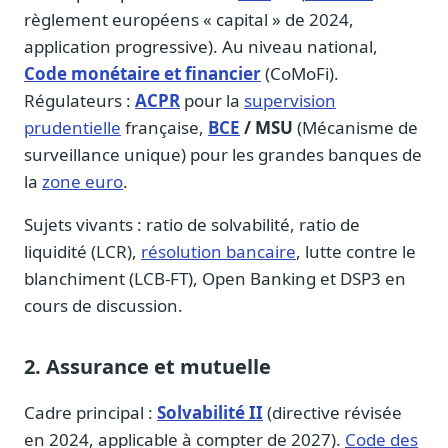
Blog & Podcast Hémicycle
règlement européens « capital » de 2024,
Analyses, méthodes, coulisses
application progressive). Au niveau national,
Lexique parlementaire
Code monétaire et financier
(CoMoFi).
1027 termes expliqués
Régulateurs :
ACPR
pour la
supervision
Glossaire affaires publiques
prudentielle
française,
BCE
/ MSU
(Mécanisme de
Lexique par thème métier
surveillance unique) pour les grandes banques de
la
zone euro
.
Sources couvertes
23 flux indexés
Sujets vivants : ratio de solvabilité, ratio de
Nouveautés produit
liquidité (LCR),
résolution bancaire
, lutte contre le
Le changelog mensuel
blanchiment (LCB-FT), Open Banking et DSP3 en
Ils utilisent Legiwatch
cours de discussion.
Public Sénat, ONG, cabinets
Qui sommes-nous
2. Assurance et mutuelle
Méthode, valeurs et équipe
Cadre principal :
Solvabilité II
(directive révisée
Charte IA
Fiabilité, souveraineté, sobriété
en 2024, applicable à compter de 2027).
Code des