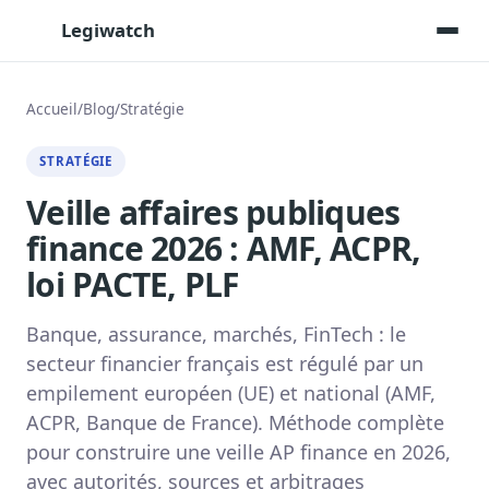
Legiwatch
Accueil
/
Blog
/
Stratégie
Assistant IA
STRATÉGIE
Posez vos questions, réponses sourcées
Veille affaires publiques
Transcriptions IA
finance 2026 : AMF, ACPR,
Toutes les séances AN/Sénat transcrites
loi PACTE, PLF
Synthèses IA
Résumés automatiques des dossiers longs
Banque, assurance, marchés, FinTech : le
Veille des matinales radio
secteur financier français est régulé par un
9 interviews politiques, analysées avant 10 h
empilement européen (UE) et national (AMF,
Alertes personnalisées
ACPR, Banque de France). Méthode complète
Par dossier, personne, mot-clé
pour construire une veille AP finance en 2026,
Exports & livrables
avec autorités, sources et arbitrages