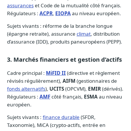
assurances
et Code de la mutualité côté français.
Sécurité
Régulateurs :
ACPR
,
EIOPA
au niveau européen.
Hébergement européen, RGPD
Presse
Sujets vivants : réforme de la branche longue
Kit média, contacts
(épargne retraite), assurance
climat
, distribution
d’assurance (IDD), produits paneuropéens (PEPP).
3. Marchés financiers et gestion d’actifs
Cadre principal :
MiFID II
(directive et règlement
révisés régulièrement),
AIFM
(gestionnaires de
fonds alternatifs
),
UCITS
(OPCVM),
EMIR
(dérivés).
Régulateurs :
AMF
côté français,
ESMA
au niveau
européen.
Sujets vivants :
finance durable
(SFDR,
Taxonomie), MiCA (crypto-actifs, entrée en