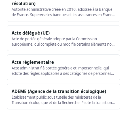
résolution)
Autorité administrative créée en 2010, adossée à la Banque
de France. Supervise les banques et les assurances en France.
Garante de la stabilité financière et de la protection des
clients.
Acte délégué (UE)
Acte de portée générale adopté par la Commission
européenne, qui complète ou modifie certains éléments non
essentiels d'un acte législatif européen, sur délégation des
co-législateurs.
Acte réglementaire
Acte administratif à portée générale et impersonnelle, qui
édicte des règles applicables à des catégories de personnes
définies de façon abstraite. Le décret et l'arrêté en sont les
exemples typiques.
ADEME (Agence de la transition écologique)
Établissement public sous tutelle des ministères de la
Transition écologique et de la Recherche. Pilote la transition
écologique et énergétique : recherche, innovation,
financement, sensibilisation.