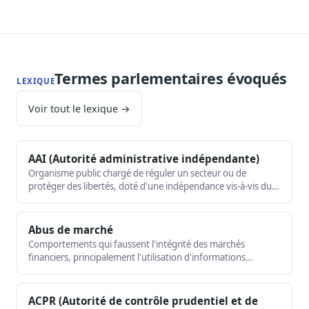
Termes parlementaires évoqués
LEXIQUE
Voir tout le lexique →
AAI (Autorité administrative indépendante)
Organisme public chargé de réguler un secteur ou de
protéger des libertés, doté d'une indépendance vis-à-vis du
pouvoir exécutif. CNIL, ARCOM, AMF, ACPR, ANSM, HAS… les
principales AAI françaises.
Abus de marché
Comportements qui faussent l'intégrité des marchés
financiers, principalement l'utilisation d'informations
privilégiées (délit d'initié) et la manipulation de marché.
Encadrés par un règlement européen directement applicable.
ACPR (Autorité de contrôle prudentiel et de