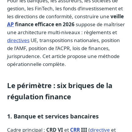
Pour les banques, les assureurs, les sociétés de
Journalistes
gestion, les FinTech, les fonds d’investissement et
Veille en temps réel, embeds pour vos contenus
les directions de conformité, construire une
veille
Chercheurs
AP
finance efficace en 2026
suppose de maîtriser
Données exhaustives pour vos travaux académiques
une architecture multi-niveaux : règlements et
directives
UE, transpositions nationales, position
Suivi par secteur
11 secteurs : énergie, santé, finance, numérique…
de l’AMF, position de l’ACPR, lois de finances,
jurisprudence. Cet article propose une méthode
Cas d'usage concrets
opérationnelle complète.
Six cas pour gagner du temps
Conseil (Advisory)
Consultants seniors, plateforme Legiwatch incluse
Le périmètre : six briques de la
régulation finance
1. Banque et services bancaires
Guides pratiques
17 guides sur le Parlement, la procédure, le plaidoyer
Cadre principal :
CRD VI
et
CRR
III
(
directive
et