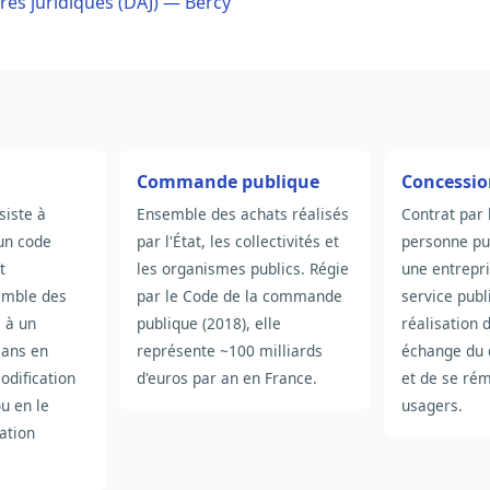
ires juridiques (DAJ) — Bercy
Commande publique
Concessi
siste à
Ensemble des achats réalisés
Contrat par 
un code
par l'État, les collectivités et
personne pu
t
les organismes publics. Régie
une entrepri
semble des
par le Code de la commande
service publ
s à un
publique (2018), elle
réalisation 
sans en
représente ~100 milliards
échange du d
codification
d'euros par an en France.
et de se ré
ou en le
usagers.
ation