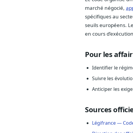
marché négocié,
app
spécifiques au secte
seuils européens. Le 
en cours d’exécution
Pour les affai
Identifier le régim
Suivre les évoluti
Anticiper les exig
Sources officie
Légifrance — Cod