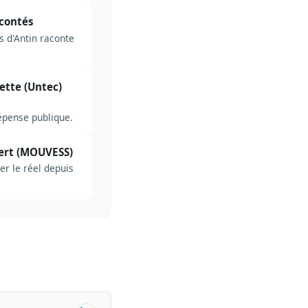
acontés
 d'Antin raconte
ette (Untec)
dépense publique.
bert (MOUVESS)
er le réel depuis