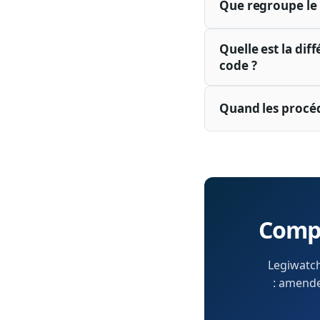
Que regroupe le
Quelle est la dif
code ?
Quand les procéd
Compr
Legiwatch
: amendem