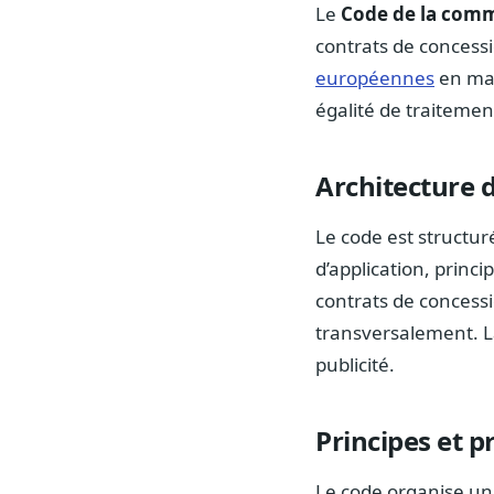
Le
Code de la com
contrats de concessi
européennes
en mat
égalité de traiteme
Architecture 
Le code est structur
d’application, princ
contrats de concessi
transversalement. La
publicité.
Principes et 
Le code organise un