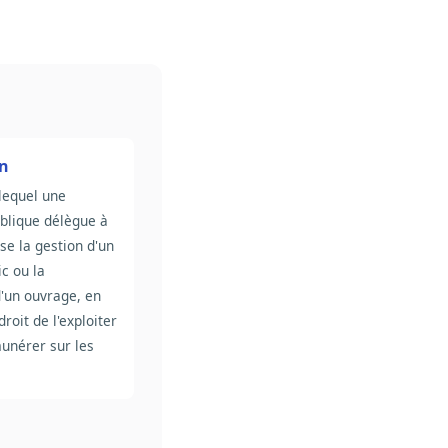
on
lequel une
blique délègue à
se la gestion d'un
ic ou la
d'un ouvrage, en
roit de l'exploiter
munérer sur les