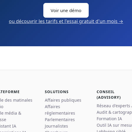
Voir une démo
ou découvrir les tarifs et l'essai gratuit d'un mois →
ATEFORME
SOLUTIONS
CONSEIL
(ADVISORY)
lle des matinales
Affaires publiques
Réseau d'experts
io
Affaires
Audit & cartograp
lle média &
réglementaires
Formation IA
sse
Parlementaires
Outil IA sur mesu
istant IA
Journalistes
Lobbying ciblé