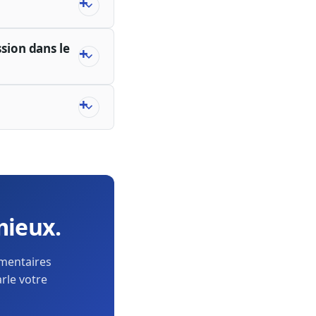
sion dans le
mieux.
ementaires
arle votre