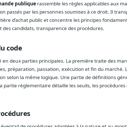
mande publique
rassemble les règles applicables aux ma
on passés par les personnes soumises à ce droit. Il tran
ière d’achat public et concentre les principes fondamenta
nt des candidats, transparence des procédures.
du code
é en deux parties principales. La première traite des ma
ipes, préparation, passation, exécution et fin du marché. 
on selon la même logique. Une partie de définitions géné
 partie réglementaire détaille les seuils, les procédures 
procédures
 éventail de procédures adaptées à la nature et au monta