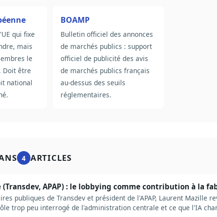
opéenne
BOAMP
l'UE qui fixe
Bulletin officiel des annonces
indre, mais
de marchés publics : support
membres le
officiel de publicité des avis
 Doit être
de marchés publics français
it national
au-dessus des seuils
né.
réglementaires.
ANS
ARTICLES
4
 (Transdev, APAP) : le lobbying comme contribution à la fab
ires publiques de Transdev et président de l'APAP, Laurent Mazille re
 rôle trop peu interrogé de l'administration centrale et ce que l'IA ch