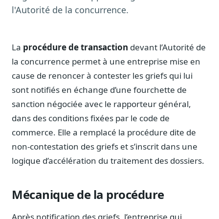
Notes, briefings, tableaux de bord
l'Autorité de la concurrence.
Fiches parlementaires
Parcours, mandats, prises de position
La
procédure de transaction
devant l’Autorité de
Registre HATVP
Cartographier l'influence sur un dossier
la concurrence permet à une entreprise mise en
cause de renoncer à contester les griefs qui lui
sont notifiés en échange d’une fourchette de
sanction négociée avec le rapporteur général,
Affaires publiques
dans des conditions fixées par le code de
Cabinets, DRI, consultants en lobbying
commerce. Elle a remplacé la procédure dite de
Affaires réglementaires
non-contestation des griefs et s’inscrit dans une
JO, décrets, conseil des ministres, AAI
logique d’accélération du traitement des dossiers.
Fédérations & plaidoyer
ONG, syndicats, ordres, associations
Mécanique de la procédure
Parlementaires
Préparez vos interventions et amendements
Après notification des griefs, l’entreprise qui