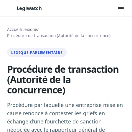
Legiwatch
Accueil
/
Lexique
/
Procédure de transaction (Autorité de la concurrence)
Assistant IA
Posez vos questions, réponses sourcées
LEXIQUE PARLEMENTAIRE
Transcriptions IA
Toutes les séances AN/Sénat transcrites
Procédure de transaction
(Autorité de la
Synthèses IA
Résumés automatiques des dossiers longs
concurrence)
Veille des matinales radio
9 interviews politiques, analysées avant 10 h
Procédure par laquelle une entreprise mise en
Alertes personnalisées
cause renonce à contester les griefs en
Par dossier, personne, mot-clé
échange d'une fourchette de sanction
Exports & livrables
négociée avec le rapporteur général de