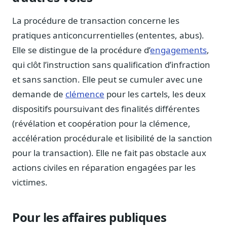
Blog & Podcast Hémicycle
Analyses, méthodes, coulisses
La procédure de transaction concerne les
Lexique parlementaire
pratiques anticoncurrentielles (ententes, abus).
1027 termes expliqués
Elle se distingue de la procédure d’
engagements
,
Glossaire affaires publiques
qui clôt l’instruction sans qualification d’infraction
Lexique par thème métier
et sans sanction. Elle peut se cumuler avec une
Sources couvertes
demande de
clémence
pour les cartels, les deux
23 flux indexés
dispositifs poursuivant des finalités différentes
Nouveautés produit
(révélation et coopération pour la clémence,
Le changelog mensuel
accélération procédurale et lisibilité de la sanction
Ils utilisent Legiwatch
pour la transaction). Elle ne fait pas obstacle aux
Public Sénat, ONG, cabinets
actions civiles en réparation engagées par les
Qui sommes-nous
victimes.
Méthode, valeurs et équipe
Charte IA
Pour les affaires publiques
Fiabilité, souveraineté, sobriété