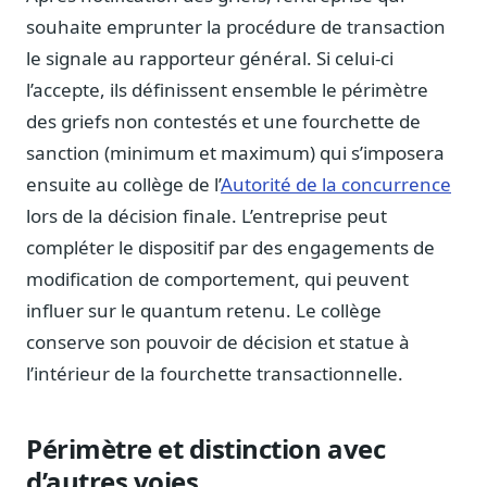
Journalistes
souhaite emprunter la procédure de transaction
Veille en temps réel, embeds pour vos contenus
le signale au rapporteur général. Si celui-ci
Chercheurs
l’accepte, ils définissent ensemble le périmètre
Données exhaustives pour vos travaux académiques
des griefs non contestés et une fourchette de
Suivi par secteur
sanction (minimum et maximum) qui s’imposera
11 secteurs : énergie, santé, finance, numérique…
ensuite au collège de l’
Autorité de la concurrence
lors de la décision finale. L’entreprise peut
Cas d'usage concrets
Six cas pour gagner du temps
compléter le dispositif par des engagements de
modification de comportement, qui peuvent
Conseil (Advisory)
Consultants seniors, plateforme Legiwatch incluse
influer sur le quantum retenu. Le collège
conserve son pouvoir de décision et statue à
l’intérieur de la fourchette transactionnelle.
Guides pratiques
Périmètre et distinction avec
17 guides sur le Parlement, la procédure, le plaidoyer
d’autres voies