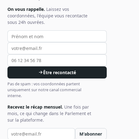
On vous rappelle.
Laissez vos
coordonnées, l'équipe vous recontacte
sous 24h ouvrées.
Votre prénom et nom
Votre email
Votre téléphone
Être recontacté
Pas de spam : vos coordonnées partent
uniquement sur notre canal commercial
interne.
Recevez le récap mensuel.
Une fois par
mois, ce qui change dans le Parlement et
sur la plateforme.
Votre email pour la newsletter
M'abonner