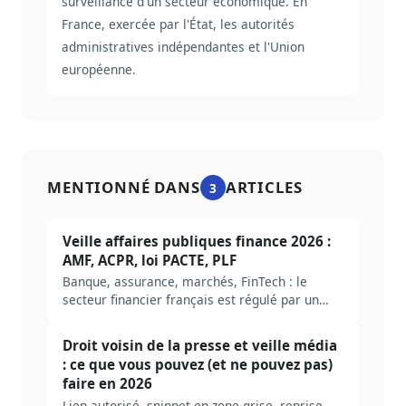
surveillance d'un secteur économique. En
France, exercée par l'État, les autorités
administratives indépendantes et l'Union
européenne.
MENTIONNÉ DANS
ARTICLES
3
Veille affaires publiques finance 2026 :
AMF, ACPR, loi PACTE, PLF
Banque, assurance, marchés, FinTech : le
secteur financier français est régulé par un
empilement européen (UE) et national (AMF,
ACPR, Banque de France). Méthode complète
Droit voisin de la presse et veille média
pour construire une veille AP finance en 2026,
: ce que vous pouvez (et ne pouvez pas)
avec autorités, sources et arbitrages
faire en 2026
structurants.
Lien autorisé, snippet en zone grise, reprise