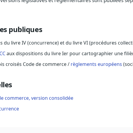
versions législatives et réglementaires sont publiées s
res publiques
s du livre IV (concurrence) et du livre VI (procédures collect
CC
aux dispositions du livre Ier pour cartographier une filiè
vois croisés Code de commerce /
règlements européens
(soc
lles
de commerce, version consolidée
ncurrence