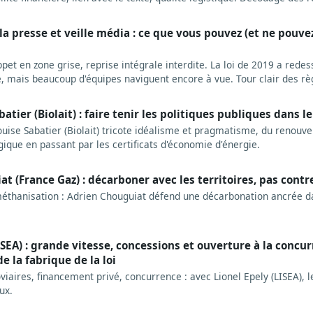
que ça change pour qui veut peser sur la loi.
 la presse et veille média : ce que vous pouvez (et ne pouvez
ppet en zone grise, reprise intégrale interdite. La loi de 2019 a rede
se, mais beaucoup d'équipes naviguent encore à vue. Tour clair des rè
tiques.
tier (Biolait) : faire tenir les politiques publiques dans le
se Sabatier (Biolait) tricote idéalisme et pragmatisme, du renouve
ogique en passant par les certificats d'économie d'énergie.
t (France Gaz) : décarboner avec les territoires, pas contr
 méthanisation : Adrien Chouguiat défend une décarbonation ancrée da
ISEA) : grande vitesse, concessions et ouverture à la concur
de la fabrique de la loi
iaires, financement privé, concurrence : avec Lionel Epely (LISEA), l
ux.