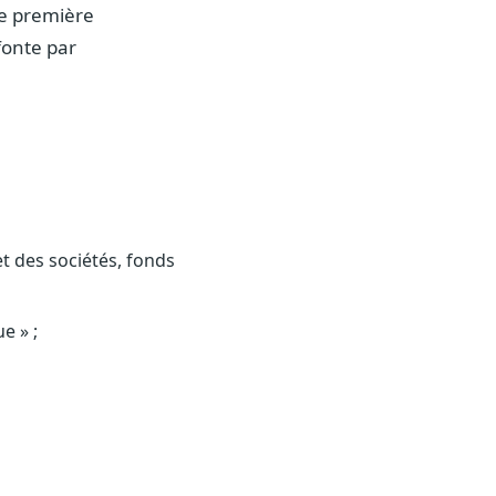
ne première
fonte par
t des sociétés, fonds
e » ;