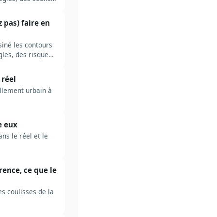
 pas) faire en
ssiné les contours
gles, des risques
 réel
llement urbain à
e eux
ns le réel et le
rence, ce que le
es coulisses de la