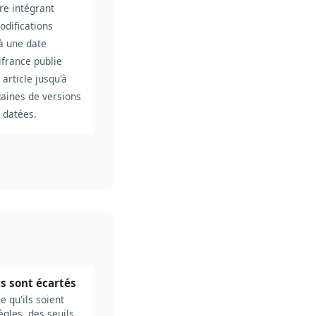
re intégrant
odifications
à une date
ifrance publie
article jusqu'à
zaines de versions
 datées.
ts sont écartés
 qu'ils soient
ègles, des seuils