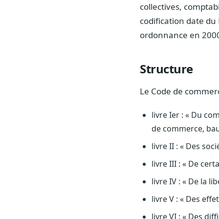
collectives, comptab
codification date du
ordonnance en 2000,
Structure
Le Code de commerce
livre Ier : « Du 
de commerce, baux
livre II : « Des s
livre III : « De ce
livre IV : « De la l
livre V : « Des ef
livre VI : « Des di