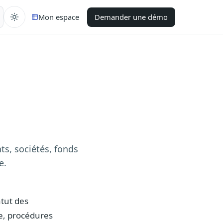
Mon espace
Demander une démo
ts, sociétés, fonds
e.
atut des
e, procédures