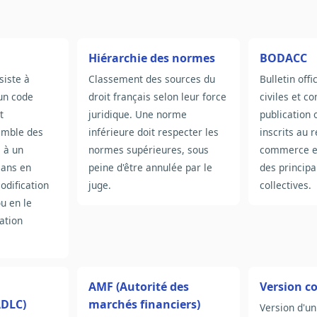
Hiérarchie des normes
BODACC
siste à
Classement des sources du
Bulletin off
un code
droit français selon leur force
civiles et c
t
juridique. Une norme
publication o
semble des
inférieure doit respecter les
inscrits au 
s à un
normes supérieures, sous
commerce et
sans en
peine d'être annulée par le
des princip
codification
juge.
collectives.
ou en le
ation
AMF (Autorité des
Version c
ADLC)
marchés financiers)
Version d'un 