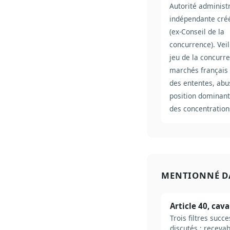
Autorité administ
indépendante cré
(ex-Conseil de la
concurrence). Veil
jeu de la concurre
marchés français 
des ententes, abu
position dominant
des concentration
MENTIONNÉ D
Article 40, cav
Trois filtres suc
discutés : recevab