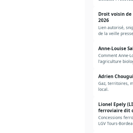
tolérés, et de ce 
Droit voisin de
2026
Lien autorisé, sni
de la veille pres
et des bonnes pra
Anne-Louise Saba
Comment Anne-Loui
l'agriculture biol
Adrien Chouguia
Gaz, territoires,
local.
Lionel Epely (L
ferroviaire dit 
Concessions ferrov
LGV Tours-Bordea