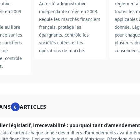
rative
Autorité administrative
réglementai
ée en 2009
indépendante créée en 2003.
toutes les m
Régule les marchés financiers
applicables 
le au libre
français, protège les
donnée. Lég
nce sur les
épargnants, contrôle les
pour chaque 
: sanctions
sociétés cotées et les
plusieurs di
s de
opérations de marché.
consolidées,
e, contrôle
s.
ANS
ARTICLES
6
alier législatif, irrecevabilité : pourquoi tant d'amendemen
cessifs écartent chaque année des milliers d'amendements avant même
ilité financière, lien avec le texte, qualité légistique. Décodage des r