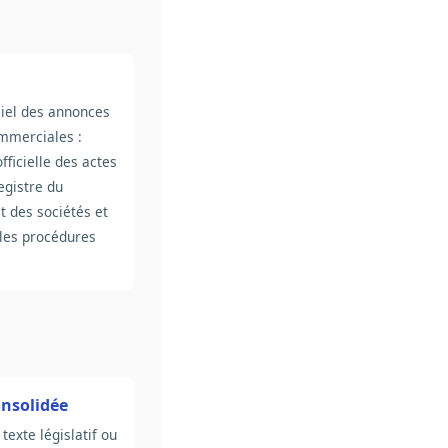
iciel des annonces
ommerciales :
fficielle des actes
registre du
 des sociétés et
ales procédures
onsolidée
texte législatif ou