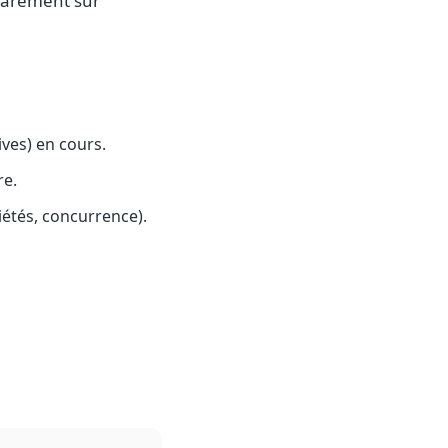
éparément sur
ives) en cours.
re.
iétés, concurrence).