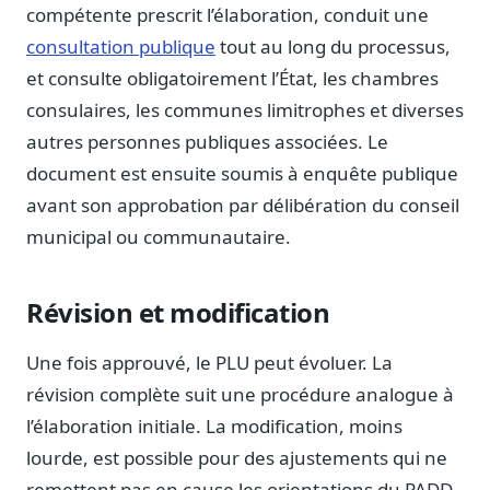
Blog & Podcast Hémicycle
compétente prescrit l’élaboration, conduit une
Analyses, méthodes, coulisses
consultation publique
tout au long du processus,
Lexique parlementaire
et consulte obligatoirement l’État, les chambres
1027 termes expliqués
consulaires, les communes limitrophes et diverses
Glossaire affaires publiques
autres personnes publiques associées. Le
Lexique par thème métier
document est ensuite soumis à enquête publique
Sources couvertes
avant son approbation par délibération du conseil
23 flux indexés
municipal ou communautaire.
Nouveautés produit
Le changelog mensuel
Révision et modification
Ils utilisent Legiwatch
Public Sénat, ONG, cabinets
Une fois approuvé, le PLU peut évoluer. La
Qui sommes-nous
révision complète suit une procédure analogue à
Méthode, valeurs et équipe
l’élaboration initiale. La modification, moins
Charte IA
lourde, est possible pour des ajustements qui ne
Fiabilité, souveraineté, sobriété
remettent pas en cause les orientations du PADD.