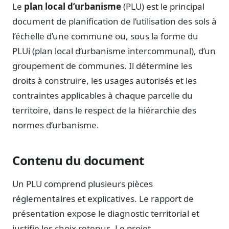
Notes, briefings, tableaux de bord
Le
plan local d’urbanisme
(PLU) est le principal
document de planification de l’utilisation des sols à
Fiches parlementaires
Parcours, mandats, prises de position
l’échelle d’une commune ou, sous la forme du
PLUi (plan local d’urbanisme intercommunal), d’un
Registre HATVP
Cartographier l'influence sur un dossier
groupement de communes. Il détermine les
droits à construire, les usages autorisés et les
contraintes applicables à chaque parcelle du
territoire, dans le respect de la hiérarchie des
Affaires publiques
normes d’urbanisme.
Cabinets, DRI, consultants en lobbying
Affaires réglementaires
Contenu du document
JO, décrets, conseil des ministres, AAI
Fédérations & plaidoyer
Un PLU comprend plusieurs pièces
ONG, syndicats, ordres, associations
réglementaires et explicatives. Le rapport de
Parlementaires
présentation expose le diagnostic territorial et
Préparez vos interventions et amendements
justifie les choix retenus. Le projet