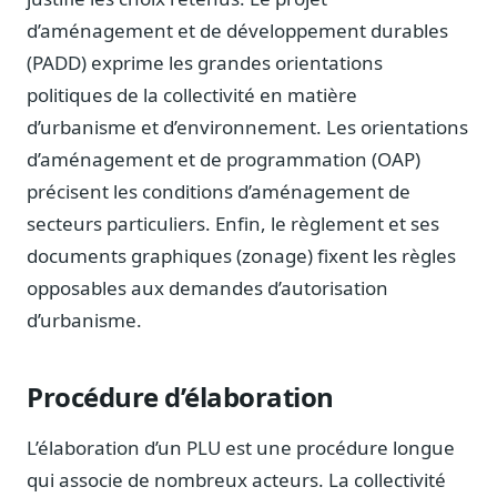
Journalistes
d’aménagement et de développement durables
Veille en temps réel, embeds pour vos contenus
(PADD) exprime les grandes orientations
Chercheurs
politiques de la collectivité en matière
Données exhaustives pour vos travaux académiques
d’urbanisme et d’environnement. Les orientations
Suivi par secteur
d’aménagement et de programmation (OAP)
11 secteurs : énergie, santé, finance, numérique…
précisent les conditions d’aménagement de
secteurs particuliers. Enfin, le règlement et ses
Cas d'usage concrets
Six cas pour gagner du temps
documents graphiques (zonage) fixent les règles
opposables aux demandes d’autorisation
Conseil (Advisory)
Consultants seniors, plateforme Legiwatch incluse
d’urbanisme.
Procédure d’élaboration
Guides pratiques
L’élaboration d’un PLU est une procédure longue
17 guides sur le Parlement, la procédure, le plaidoyer
qui associe de nombreux acteurs. La collectivité