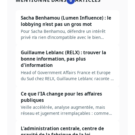
6
Sacha Benhamou (Lumen Influence) : le
lobbying n’est pas un gros mot
Pour Sacha Benhamou, défendre un intérêt
privé n’a rien d’incompatible avec le bien
commun. Un échange franc sur le lobbying, la
transparence et la fabrique de la loi.
Guillaume Leblanc (RELX) : trouver la
bonne information, pas plus
d'information
Head of Government Affairs France et Europe
du Sud chez RELX, Guillaume Leblanc raconte la
fabrique de la décision publique, le lobbying
interne et la place de l'IA de confiance dans les
Ce que l'IA change pour les affaires
affaires publiques.
publiques
Veille accélérée, analyse augmentée, mais
réseau et jugement irremplaçables : comment
l'intelligence artificielle transforme le métier
des affaires publiques.
L'administration centrale, centre de
gravité de la fabrique de la loi