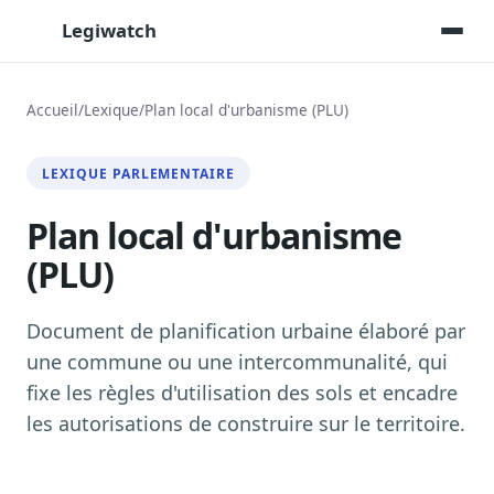
Legiwatch
Accueil
/
Lexique
/
Plan local d'urbanisme (PLU)
Assistant IA
LEXIQUE PARLEMENTAIRE
Posez vos questions, réponses sourcées
Plan local d'urbanisme
Transcriptions IA
Toutes les séances AN/Sénat transcrites
(PLU)
Synthèses IA
Résumés automatiques des dossiers longs
Document de planification urbaine élaboré par
Veille des matinales radio
une commune ou une intercommunalité, qui
9 interviews politiques, analysées avant 10 h
fixe les règles d'utilisation des sols et encadre
Alertes personnalisées
les autorisations de construire sur le territoire.
Par dossier, personne, mot-clé
Exports & livrables