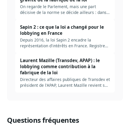
On regarde le Parlement, mais une part
décisive de la norme se décide ailleurs : dans
l'administration centrale. Pourquoi c'est un
angle mort des affaires publiques.
Sapin 2 : ce que la loi a changé pour le
lobbying en France
Depuis 2016, la loi Sapin 2 encadre la
représentation d'intérêts en France. Registre
HATVP, transparence, déontologie : ce qui a
vraiment changé pour les affaires publiques.
Laurent Mazille (Transdev, APAP) : le
lobbying comme contribution à la
fabrique de la loi
Directeur des affaires publiques de Transdev et
président de l'APAP, Laurent Mazille revient sur
dix ans de loi Sapin 2, le rôle trop peu
interrogé de l'administration centrale et ce que
l'IA change au métier.
Questions fréquentes