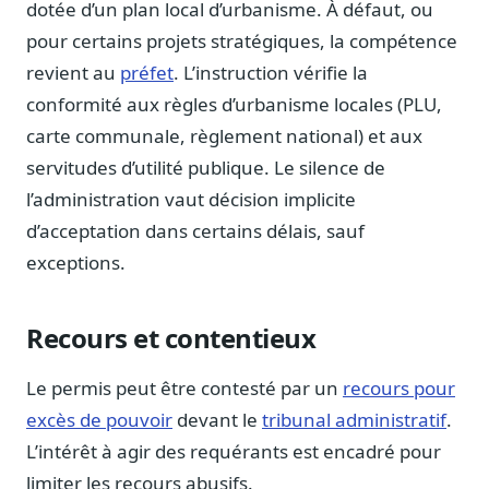
dotée d’un plan local d’urbanisme. À défaut, ou
Blog & Podcast Hémicycle
Analyses, méthodes, coulisses
pour certains projets stratégiques, la compétence
revient au
préfet
. L’instruction vérifie la
Lexique parlementaire
1027 termes expliqués
conformité aux règles d’urbanisme locales (PLU,
carte communale, règlement national) et aux
Glossaire affaires publiques
Lexique par thème métier
servitudes d’utilité publique. Le silence de
l’administration vaut décision implicite
Sources couvertes
23 flux indexés
d’acceptation dans certains délais, sauf
Nouveautés produit
exceptions.
Le changelog mensuel
Ils utilisent Legiwatch
Recours et contentieux
Public Sénat, ONG, cabinets
Le permis peut être contesté par un
recours pour
Qui sommes-nous
Méthode, valeurs et équipe
excès de pouvoir
devant le
tribunal administratif
.
L’intérêt à agir des requérants est encadré pour
Charte IA
Fiabilité, souveraineté, sobriété
limiter les recours abusifs.