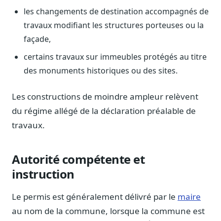
Journalistes
les changements de destination accompagnés de
Veille en temps réel, embeds pour vos contenus
travaux modifiant les structures porteuses ou la
Chercheurs
façade,
Données exhaustives pour vos travaux académiques
certains travaux sur immeubles protégés au titre
Suivi par secteur
des monuments historiques ou des sites.
11 secteurs : énergie, santé, finance, numérique…
Les constructions de moindre ampleur relèvent
Cas d'usage concrets
Six cas pour gagner du temps
du régime allégé de la déclaration préalable de
travaux.
Conseil (Advisory)
Consultants seniors, plateforme Legiwatch incluse
Autorité compétente et
instruction
Guides pratiques
Le permis est généralement délivré par le
maire
17 guides sur le Parlement, la procédure, le plaidoyer
au nom de la commune, lorsque la commune est