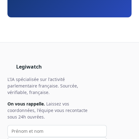
Legiwatch
L'IA spécialisée sur l'activité
parlementaire française. Sourcée,
vérifiable, française.
On vous rappelle.
Laissez vos
coordonnées, l'équipe vous recontacte
sous 24h ouvrées.
Votre prénom et nom
Votre email
Votre téléphone