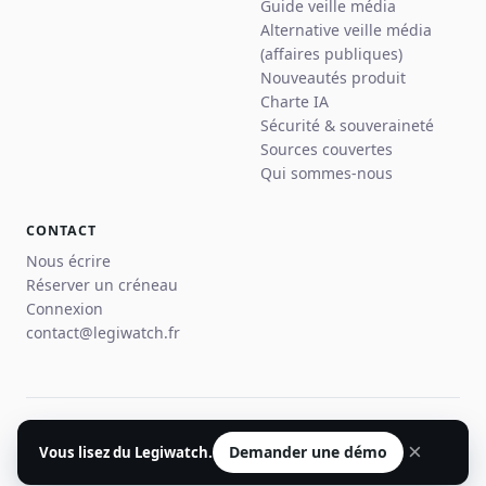
Guide veille média
Alternative veille média
(affaires publiques)
Nouveautés produit
Charte IA
Sécurité & souveraineté
Sources couvertes
Qui sommes-nous
CONTACT
Nous écrire
Réserver un créneau
Connexion
contact@legiwatch.fr
© 2026 Legiwatch · Paris
×
Demander une démo
Vous lisez du Legiwatch.
Mentions légales
Confidentialité
CGU
Plan du site