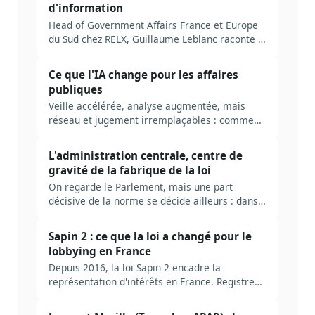
d'information
Head of Government Affairs France et Europe
du Sud chez RELX, Guillaume Leblanc raconte la
fabrique de la décision publique, le lobbying
interne et la place de l'IA de confiance dans les
Ce que l'IA change pour les affaires
affaires publiques.
publiques
Veille accélérée, analyse augmentée, mais
réseau et jugement irremplaçables : comment
l'intelligence artificielle transforme le métier
des affaires publiques.
L'administration centrale, centre de
gravité de la fabrique de la loi
On regarde le Parlement, mais une part
décisive de la norme se décide ailleurs : dans
l'administration centrale. Pourquoi c'est un
angle mort des affaires publiques.
Sapin 2 : ce que la loi a changé pour le
lobbying en France
Depuis 2016, la loi Sapin 2 encadre la
représentation d'intérêts en France. Registre
HATVP, transparence, déontologie : ce qui a
vraiment changé pour les affaires publiques.