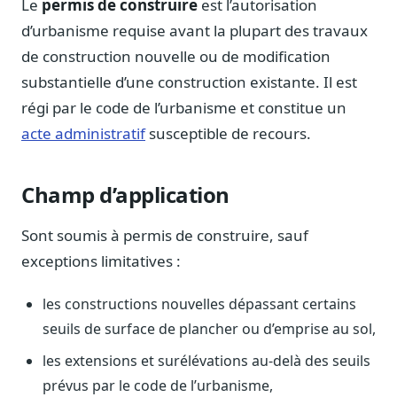
Le
permis de construire
est l’autorisation
Notes, briefings, tableaux de bord
d’urbanisme requise avant la plupart des travaux
Fiches parlementaires
de construction nouvelle ou de modification
Parcours, mandats, prises de position
substantielle d’une construction existante. Il est
Registre HATVP
régi par le code de l’urbanisme et constitue un
Cartographier l'influence sur un dossier
acte administratif
susceptible de recours.
Champ d’application
Affaires publiques
Cabinets, DRI, consultants en lobbying
Sont soumis à permis de construire, sauf
exceptions limitatives :
Affaires réglementaires
JO, décrets, conseil des ministres, AAI
les constructions nouvelles dépassant certains
Fédérations & plaidoyer
seuils de surface de plancher ou d’emprise au sol,
ONG, syndicats, ordres, associations
les extensions et surélévations au-delà des seuils
Parlementaires
Préparez vos interventions et amendements
prévus par le code de l’urbanisme,