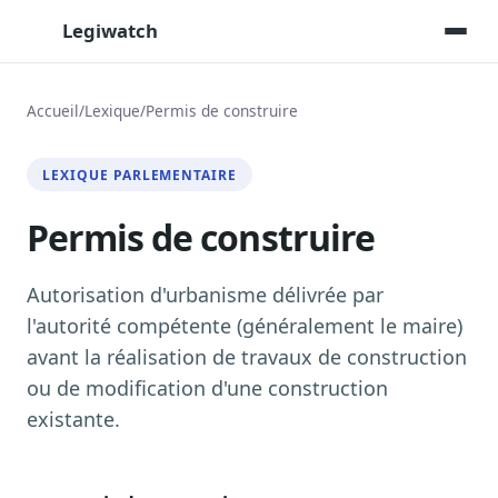
Legiwatch
Accueil
/
Lexique
/
Permis de construire
Assistant IA
LEXIQUE PARLEMENTAIRE
Posez vos questions, réponses sourcées
Permis de construire
Transcriptions IA
Toutes les séances AN/Sénat transcrites
Synthèses IA
Autorisation d'urbanisme délivrée par
Résumés automatiques des dossiers longs
l'autorité compétente (généralement le maire)
avant la réalisation de travaux de construction
Veille des matinales radio
9 interviews politiques, analysées avant 10 h
ou de modification d'une construction
existante.
Alertes personnalisées
Par dossier, personne, mot-clé
Exports & livrables