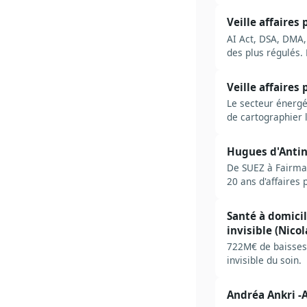
AP finance en 2026
Veille affaires
AI Act, DSA, DMA,
des plus régulés.
autorités, sources
Veille affaires
Le secteur énergét
de cartographier 
dans le cycle PPE
Hugues d'Antin 
De SUEZ à Fairmat
20 ans d'affaires 
Santé à domicile
invisible (Nico
722M€ de baisses 
invisible du soin.
Andréa Ankri -A