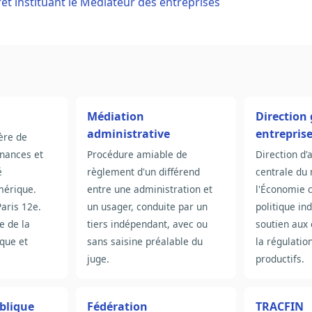
et instituant le Médiateur des entreprises
Médiation
Direction
administrative
entreprise
ère de
inances et
Procédure amiable de
Direction d'
é
règlement d'un différend
centrale du 
mérique.
entre une administration et
l'Économie 
aris 12e.
un usager, conduite par un
politique ind
e de la
tiers indépendant, avec ou
soutien aux 
que et
sans saisine préalable du
la régulatio
juge.
productifs.
lique
Fédération
TRACFIN