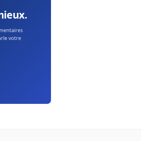
mieux.
ementaires
arle votre