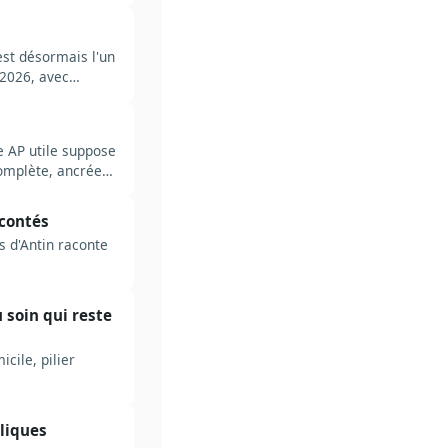
st désormais l'un
 2026, avec
le AP utile suppose
complète, ancrée
acontés
 d'Antin raconte
u soin qui reste
cile, pilier
bliques