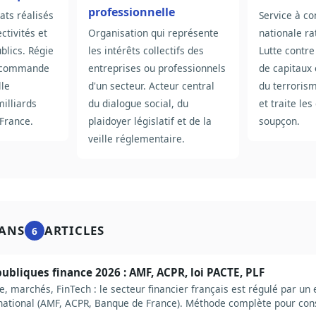
professionnelle
ts réalisés
Service à c
ectivités et
Organisation qui représente
nationale ra
blics. Régie
les intérêts collectifs des
Lutte contre
a commande
entreprises ou professionnels
de capitaux 
lle
d'un secteur. Acteur central
du terrorism
illiards
du dialogue social, du
et traite le
 France.
plaidoyer législatif et de la
soupçon.
veille réglementaire.
ANS
ARTICLES
6
 publiques finance 2026 : AMF, ACPR, loi PACTE, PLF
, marchés, FinTech : le secteur financier français est régulé par u
national (AMF, ACPR, Banque de France). Méthode complète pour cons