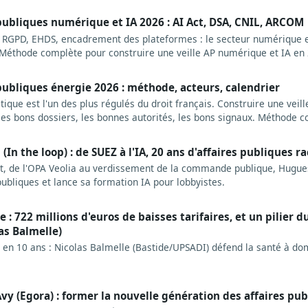
, avec autorités, sources et arbitrages structurants.
 publiques numérique et IA 2026 : AI Act, DSA, CNIL, ARCOM
 RGPD, EHDS, encadrement des plateformes : le secteur numérique e
 Méthode complète pour construire une veille AP numérique et IA en
 et erreurs typiques.
 publiques énergie 2026 : méthode, acteurs, calendrier
ique est l'un des plus régulés du droit français. Construire une veil
les bons dossiers, les bonnes autorités, les bons signaux. Méthode 
 / loi de programmation énergie-climat / ARENH.
(In the loop) : de SUEZ à l'IA, 20 ans d'affaires publiques r
, de l'OPA Veolia au verdissement de la commande publique, Hugues
publiques et lance sa formation IA pour lobbyistes.
 : 722 millions d'euros de baisses tarifaires, et un pilier d
las Balmelle)
en 10 ans : Nicolas Balmelle (Bastide/UPSADI) défend la santé à domi
vy (Egora) : former la nouvelle génération des affaires pu