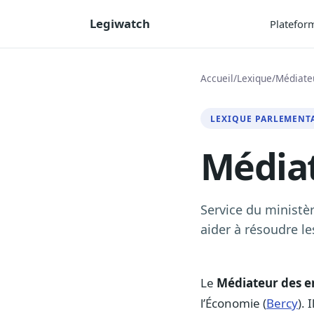
Legiwatch
Platefor
Accueil
/
Lexique
/
Médiate
LEXIQUE PARLEMENT
Médiat
Service du ministèr
aider à résoudre le
Le
Médiateur des e
l’Économie (
Bercy
). 