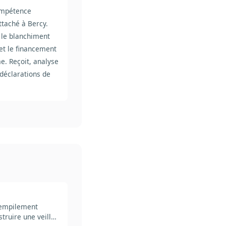
ompétence
ttaché à Bercy.
 le blanchiment
et le financement
e. Reçoit, analyse
s déclarations de
n empilement
truire une veille