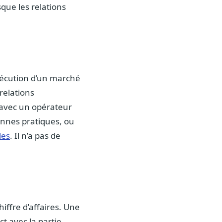
sque les relations
exécution d’un marché
relations
s avec un opérateur
onnes pratiques, ou
les
. Il n’a pas de
hiffre d’affaires. Une
t avec la partie