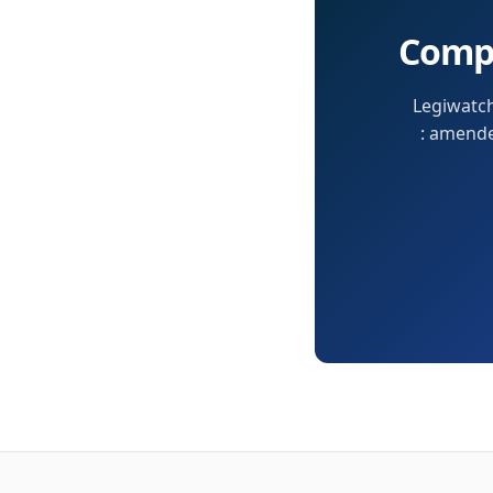
Compr
Legiwatch
: amendem