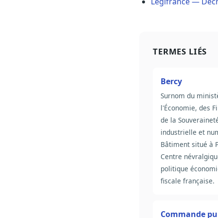
Légifrance — Décr
TERMES LIÉS
Bercy
Surnom du minist
l'Économie, des F
de la Souverainet
industrielle et nu
Bâtiment situé à P
Centre névralgiqu
politique économi
fiscale française.
Commande pub