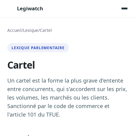
Legiwatch
Accueil
/
Lexique
/
Cartel
Assistant IA
LEXIQUE PARLEMENTAIRE
Posez vos questions, réponses sourcées
Cartel
Transcriptions IA
Toutes les séances AN/Sénat transcrites
Synthèses IA
Un cartel est la forme la plus grave d'entente
Résumés automatiques des dossiers longs
entre concurrents, qui s'accordent sur les prix,
les volumes, les marchés ou les clients.
Veille des matinales radio
9 interviews politiques, analysées avant 10 h
Sanctionné par le code de commerce et
l'article 101 du TFUE.
Alertes personnalisées
Par dossier, personne, mot-clé
Exports & livrables