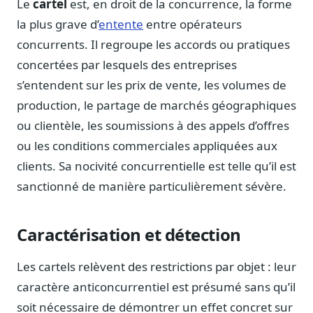
Le
cartel
est, en droit de la concurrence, la forme
Notes, briefings, tableaux de bord
la plus grave d’
entente
entre opérateurs
Fiches parlementaires
concurrents. Il regroupe les accords ou pratiques
Parcours, mandats, prises de position
concertées par lesquels des entreprises
Registre HATVP
s’entendent sur les prix de vente, les volumes de
Cartographier l'influence sur un dossier
production, le partage de marchés géographiques
ou clientèle, les soumissions à des appels d’offres
ou les conditions commerciales appliquées aux
Affaires publiques
clients. Sa nocivité concurrentielle est telle qu’il est
Cabinets, DRI, consultants en lobbying
sanctionné de manière particulièrement sévère.
Affaires réglementaires
JO, décrets, conseil des ministres, AAI
Caractérisation et détection
Fédérations & plaidoyer
ONG, syndicats, ordres, associations
Les cartels relèvent des restrictions par objet : leur
Parlementaires
caractère anticoncurrentiel est présumé sans qu’il
Préparez vos interventions et amendements
soit nécessaire de démontrer un effet concret sur