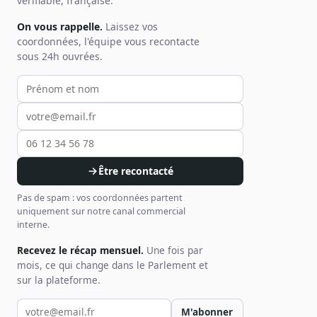
vérifiable, française.
On vous rappelle.
Laissez vos
coordonnées, l'équipe vous recontacte
sous 24h ouvrées.
Votre prénom et nom
Votre email
Votre téléphone
Être recontacté
Pas de spam : vos coordonnées partent
uniquement sur notre canal commercial
interne.
Recevez le récap mensuel.
Une fois par
mois, ce qui change dans le Parlement et
sur la plateforme.
Votre email pour la newsletter
M'abonner