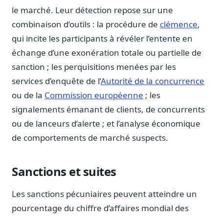
Journalistes
le marché. Leur détection repose sur une
Veille en temps réel, embeds pour vos contenus
combinaison d’outils : la procédure de
clémence
,
Chercheurs
qui incite les participants à révéler l’entente en
Données exhaustives pour vos travaux académiques
échange d’une exonération totale ou partielle de
sanction ; les perquisitions menées par les
Suivi par secteur
11 secteurs : énergie, santé, finance, numérique…
services d’enquête de l’
Autorité de la concurrence
ou de la
Commission européenne
; les
Cas d'usage concrets
Six cas pour gagner du temps
signalements émanant de clients, de concurrents
ou de lanceurs d’alerte ; et l’analyse économique
Conseil (Advisory)
Consultants seniors, plateforme Legiwatch incluse
de comportements de marché suspects.
Sanctions et suites
Guides pratiques
Les sanctions pécuniaires peuvent atteindre un
17 guides sur le Parlement, la procédure, le plaidoyer
pourcentage du chiffre d’affaires mondial des