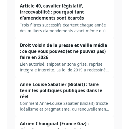
pour construire une veille AP santé efficace en
Article 40, cavalier législatif,
2026, avec les acteurs à suivre, les sources
irrecevabilité : pourquoi tant
prioritaires et les erreurs à éviter.
d'amendements sont écartés
Trois filtres successifs écartent chaque année
des milliers d'amendements avant même qu'ils
soient discutés : recevabilité financière, lien
avec le texte, qualité légistique. Décodage des
Droit voisin de la presse et veille média
règles, des seuils tolérés, et de ce que ça
: ce que vous pouvez (et ne pouvez pas)
change pour qui veut peser sur la loi.
faire en 2026
Lien autorisé, snippet en zone grise, reprise
intégrale interdite. La loi de 2019 a redessiné
les contours de la veille presse, mais beaucoup
d'équipes naviguent encore à vue. Tour clair
Anne-Louise Sabatier (Biolait) : faire
des règles, des risques et des bonnes
tenir les politiques publiques dans le
pratiques.
réel
Comment Anne-Louise Sabatier (Biolait) tricote
idéalisme et pragmatisme, du renouvellement
urbain à l'agriculture biologique en passant par
les certificats d'économie d'énergie.
Adrien Chouguiat (France Gaz) :