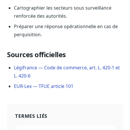
Sécurité
Cartographier les secteurs sous surveillance
Hébergement européen, RGPD
renforcée des autorités.
Presse
Préparer une réponse opérationnelle en cas de
Kit média, contacts
perquisition.
Sources officielles
Légifrance — Code de commerce, art. L. 420-1 et
L. 420-6
EUR-Lex — TFUE article 101
TERMES LIÉS