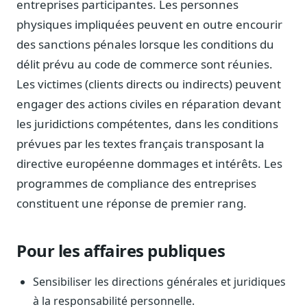
entreprises participantes. Les personnes
Blog & Podcast Hémicycle
Analyses, méthodes, coulisses
physiques impliquées peuvent en outre encourir
des sanctions pénales lorsque les conditions du
Lexique parlementaire
1027 termes expliqués
délit prévu au code de commerce sont réunies.
Les victimes (clients directs ou indirects) peuvent
Glossaire affaires publiques
Lexique par thème métier
engager des actions civiles en réparation devant
les juridictions compétentes, dans les conditions
Sources couvertes
23 flux indexés
prévues par les textes français transposant la
directive européenne dommages et intérêts. Les
Nouveautés produit
Le changelog mensuel
programmes de compliance des entreprises
constituent une réponse de premier rang.
Ils utilisent Legiwatch
Public Sénat, ONG, cabinets
Qui sommes-nous
Pour les affaires publiques
Méthode, valeurs et équipe
Sensibiliser les directions générales et juridiques
Charte IA
Fiabilité, souveraineté, sobriété
à la responsabilité personnelle.