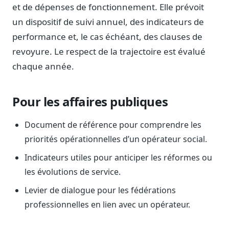
Blog & Podcast Hémicycle
et de dépenses de fonctionnement. Elle prévoit
Analyses, méthodes, coulisses
un dispositif de suivi annuel, des indicateurs de
Lexique parlementaire
performance et, le cas échéant, des clauses de
1027 termes expliqués
revoyure. Le respect de la trajectoire est évalué
Glossaire affaires publiques
chaque année.
Lexique par thème métier
Sources couvertes
Pour les affaires publiques
23 flux indexés
Nouveautés produit
Document de référence pour comprendre les
Le changelog mensuel
priorités opérationnelles d’un opérateur social.
Ils utilisent Legiwatch
Indicateurs utiles pour anticiper les réformes ou
Public Sénat, ONG, cabinets
les évolutions de service.
Qui sommes-nous
Levier de dialogue pour les fédérations
Méthode, valeurs et équipe
professionnelles en lien avec un opérateur.
Charte IA
Fiabilité, souveraineté, sobriété