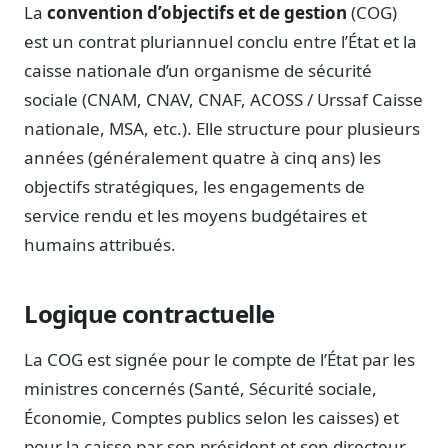
Notes, briefings, tableaux de bord
La
convention d’objectifs et de gestion
(COG)
est un contrat pluriannuel conclu entre l’État et la
Fiches parlementaires
Parcours, mandats, prises de position
caisse nationale d’un organisme de sécurité
sociale (CNAM, CNAV, CNAF, ACOSS / Urssaf Caisse
Registre HATVP
Cartographier l'influence sur un dossier
nationale, MSA, etc.). Elle structure pour plusieurs
années (généralement quatre à cinq ans) les
objectifs stratégiques, les engagements de
service rendu et les moyens budgétaires et
Affaires publiques
humains attribués.
Cabinets, DRI, consultants en lobbying
Affaires réglementaires
Logique contractuelle
JO, décrets, conseil des ministres, AAI
Fédérations & plaidoyer
La COG est signée pour le compte de l’État par les
ONG, syndicats, ordres, associations
ministres concernés (Santé, Sécurité sociale,
Parlementaires
Économie, Comptes publics selon les caisses) et
Préparez vos interventions et amendements
pour la caisse par son président et son directeur.