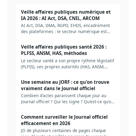
Veille affaires publiques numérique et
IA 2026 : AI Act, DSA, CNIL, ARCOM
AI Act, DSA, DMA, RGPD, EHDS, encadrement
des plateformes : le secteur numérique est
désormais l'un des plus régulés. Méthode
complète pour construire une veille AP
Veille affaires publiques santé 2026 :
numérique et IA en 2026, avec autorités,
PLFSS, ANSM, HAS, méthodes
sources et erreurs typiques.
Le secteur santé a son propre rythme législatif
(PLFSS), ses propres autorités (HAS, ANSM,
CNAM), ses propres pièges. Méthode complète
pour construire une veille AP santé efficace en
Une semaine au JORF : ce qu'on trouve
2026, avec les acteurs à suivre, les sources
vraiment dans le Journal officiel
prioritaires et les erreurs à éviter.
Combien d'actes paraissent chaque jour au
Journal officiel ? Qui les signe ? Qu'est-ce qu'on
rate en ne lisant que le sommaire ? Plongée
dans la mécanique réelle du JORF, et ce qu'il
Comment surveiller le Journal officiel
faut industrialiser pour ne pas se noyer.
efficacement en 2026
JO de plusieurs centaines de pages chaque