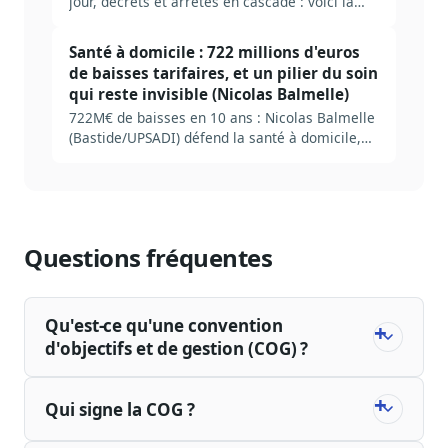
jour, décrets et arrêtés en cascade : voici la
méthode pour mettre en place une veille JO qui
filtre le bruit et fait remonter les bons signaux.
Santé à domicile : 722 millions d'euros
de baisses tarifaires, et un pilier du soin
qui reste invisible (Nicolas Balmelle)
722M€ de baisses en 10 ans : Nicolas Balmelle
(Bastide/UPSADI) défend la santé à domicile,
pilier invisible du soin.
Questions fréquentes
Qu'est-ce qu'une convention
d'objectifs et de gestion (COG) ?
Qui signe la COG ?