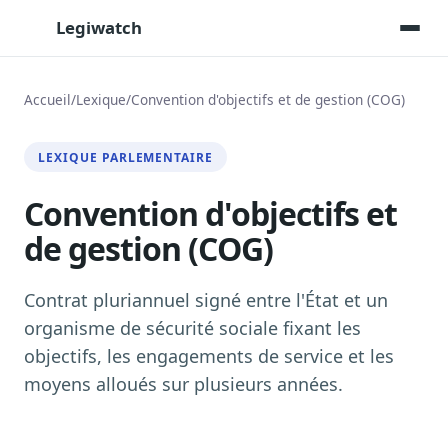
Legiwatch
Accueil
/
Lexique
/
Convention d'objectifs et de gestion (COG)
Assistant IA
LEXIQUE PARLEMENTAIRE
Posez vos questions, réponses sourcées
Convention d'objectifs et
Transcriptions IA
Toutes les séances AN/Sénat transcrites
de gestion (COG)
Synthèses IA
Résumés automatiques des dossiers longs
Contrat pluriannuel signé entre l'État et un
Veille des matinales radio
organisme de sécurité sociale fixant les
9 interviews politiques, analysées avant 10 h
objectifs, les engagements de service et les
Alertes personnalisées
moyens alloués sur plusieurs années.
Par dossier, personne, mot-clé
Exports & livrables