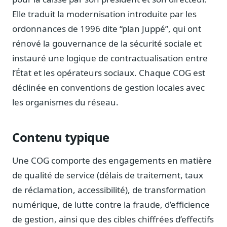
Journalistes
Elle traduit la modernisation introduite par les
Veille en temps réel, embeds pour vos contenus
ordonnances de 1996 dite “plan Juppé”, qui ont
Chercheurs
rénové la gouvernance de la sécurité sociale et
Données exhaustives pour vos travaux académiques
instauré une logique de contractualisation entre
Suivi par secteur
l’État et les opérateurs sociaux. Chaque COG est
11 secteurs : énergie, santé, finance, numérique…
déclinée en conventions de gestion locales avec
les organismes du réseau.
Cas d'usage concrets
Six cas pour gagner du temps
Conseil (Advisory)
Contenu typique
Consultants seniors, plateforme Legiwatch incluse
Une COG comporte des engagements en matière
de qualité de service (délais de traitement, taux
de réclamation, accessibilité), de transformation
Guides pratiques
numérique, de lutte contre la fraude, d’efficience
17 guides sur le Parlement, la procédure, le plaidoyer
de gestion, ainsi que des cibles chiffrées d’effectifs