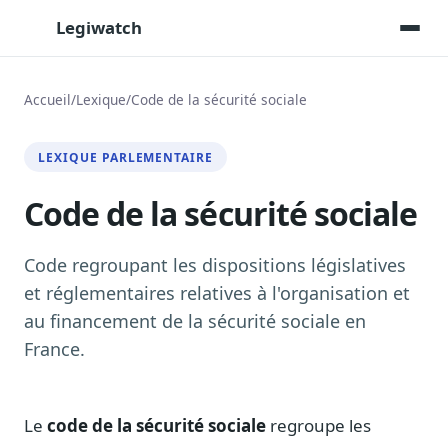
Legiwatch
Accueil
/
Lexique
/
Code de la sécurité sociale
Assistant IA
LEXIQUE PARLEMENTAIRE
Posez vos questions, réponses sourcées
Code de la sécurité sociale
Transcriptions IA
Toutes les séances AN/Sénat transcrites
Synthèses IA
Code regroupant les dispositions législatives
Résumés automatiques des dossiers longs
et réglementaires relatives à l'organisation et
au financement de la sécurité sociale en
Veille des matinales radio
9 interviews politiques, analysées avant 10 h
France.
Alertes personnalisées
Par dossier, personne, mot-clé
Le
code de la sécurité sociale
regroupe les
Exports & livrables