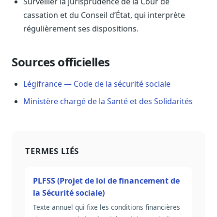
Surveiller la jurisprudence de la Cour de
Sécurité
cassation et du Conseil d’État, qui interprète
Hébergement européen, RGPD
régulièrement ses dispositions.
Presse
Kit média, contacts
Sources officielles
Légifrance — Code de la sécurité sociale
Ministère chargé de la Santé et des Solidarités
TERMES LIÉS
PLFSS (Projet de loi de financement de
la Sécurité sociale)
Texte annuel qui fixe les conditions financières