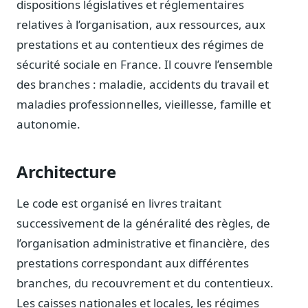
dispositions législatives et réglementaires
Notes, briefings, tableaux de bord
relatives à l’organisation, aux ressources, aux
Fiches parlementaires
prestations et au contentieux des régimes de
Parcours, mandats, prises de position
sécurité sociale en France. Il couvre l’ensemble
Registre HATVP
des branches : maladie, accidents du travail et
Cartographier l'influence sur un dossier
maladies professionnelles, vieillesse, famille et
autonomie.
Affaires publiques
Architecture
Cabinets, DRI, consultants en lobbying
Affaires réglementaires
Le code est organisé en livres traitant
JO, décrets, conseil des ministres, AAI
successivement de la généralité des règles, de
Fédérations & plaidoyer
l’organisation administrative et financière, des
ONG, syndicats, ordres, associations
prestations correspondant aux différentes
Parlementaires
branches, du recouvrement et du contentieux.
Préparez vos interventions et amendements
Les caisses nationales et locales, les régimes