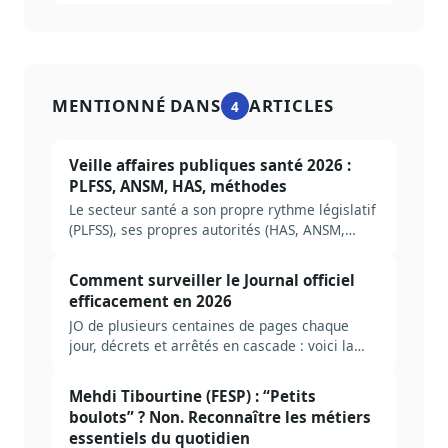
MENTIONNÉ DANS
ARTICLES
4
Veille affaires publiques santé 2026 :
PLFSS, ANSM, HAS, méthodes
Le secteur santé a son propre rythme législatif
(PLFSS), ses propres autorités (HAS, ANSM,
CNAM), ses propres pièges. Méthode complète
pour construire une veille AP santé efficace en
Comment surveiller le Journal officiel
2026, avec les acteurs à suivre, les sources
efficacement en 2026
prioritaires et les erreurs à éviter.
JO de plusieurs centaines de pages chaque
jour, décrets et arrêtés en cascade : voici la
méthode pour mettre en place une veille JO qui
filtre le bruit et fait remonter les bons signaux.
Mehdi Tibourtine (FESP) : “Petits
boulots” ? Non. Reconnaître les métiers
essentiels du quotidien