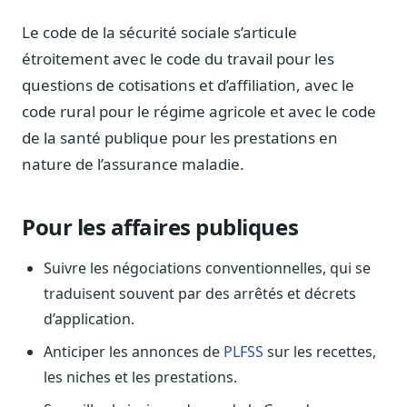
Blog & Podcast Hémicycle
Analyses, méthodes, coulisses
Le code de la sécurité sociale s’articule
étroitement avec le code du travail pour les
Lexique parlementaire
1027 termes expliqués
questions de cotisations et d’affiliation, avec le
code rural pour le régime agricole et avec le code
Glossaire affaires publiques
Lexique par thème métier
de la santé publique pour les prestations en
nature de l’assurance maladie.
Sources couvertes
23 flux indexés
Nouveautés produit
Pour les affaires publiques
Le changelog mensuel
Suivre les négociations conventionnelles, qui se
Ils utilisent Legiwatch
Public Sénat, ONG, cabinets
traduisent souvent par des arrêtés et décrets
d’application.
Qui sommes-nous
Méthode, valeurs et équipe
Anticiper les annonces de
PLFSS
sur les recettes,
les niches et les prestations.
Charte IA
Fiabilité, souveraineté, sobriété