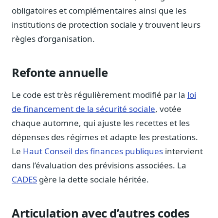
Journalistes
obligatoires et complémentaires ainsi que les
Veille en temps réel, embeds pour vos contenus
institutions de protection sociale y trouvent leurs
Chercheurs
règles d’organisation.
Données exhaustives pour vos travaux académiques
Suivi par secteur
Refonte annuelle
11 secteurs : énergie, santé, finance, numérique…
Le code est très régulièrement modifié par la
loi
Cas d'usage concrets
Six cas pour gagner du temps
de financement de la sécurité sociale
, votée
chaque automne, qui ajuste les recettes et les
Conseil (Advisory)
Consultants seniors, plateforme Legiwatch incluse
dépenses des régimes et adapte les prestations.
Le
Haut Conseil des finances publiques
intervient
dans l’évaluation des prévisions associées. La
CADES
gère la dette sociale héritée.
Guides pratiques
17 guides sur le Parlement, la procédure, le plaidoyer
Articulation avec d’autres codes