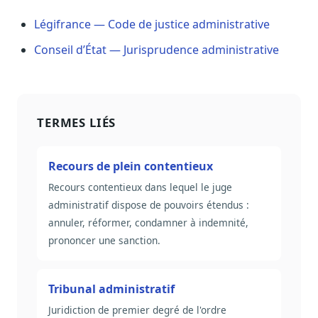
Sécurité
Légifrance — Code de justice administrative
Hébergement européen, RGPD
Conseil d’État — Jurisprudence administrative
Presse
Kit média, contacts
TERMES LIÉS
Recours de plein contentieux
Recours contentieux dans lequel le juge
administratif dispose de pouvoirs étendus :
annuler, réformer, condamner à indemnité,
prononcer une sanction.
Tribunal administratif
Juridiction de premier degré de l'ordre