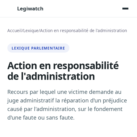
Legiwatch
Accueil
/
Lexique
/
Action en responsabilité de l'administration
Assistant IA
LEXIQUE PARLEMENTAIRE
Posez vos questions, réponses sourcées
Action en responsabilité
Transcriptions IA
Toutes les séances AN/Sénat transcrites
de l'administration
Synthèses IA
Résumés automatiques des dossiers longs
Recours par lequel une victime demande au
Veille des matinales radio
juge administratif la réparation d'un préjudice
9 interviews politiques, analysées avant 10 h
causé par l'administration, sur le fondement
Alertes personnalisées
d'une faute ou sans faute.
Par dossier, personne, mot-clé
Exports & livrables