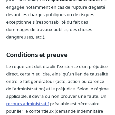
Journalistes
engagée notamment en cas de rupture d’égalité
Veille en temps réel, embeds pour vos contenus
devant les charges publiques ou de risques
Chercheurs
exceptionnels (responsabilité du fait des
Données exhaustives pour vos travaux académiques
dommages de travaux publics, des choses
Suivi par secteur
dangereuses, etc.).
11 secteurs : énergie, santé, finance, numérique…
Cas d'usage concrets
Conditions et preuve
Six cas pour gagner du temps
Le requérant doit établir l’existence d’un préjudice
Conseil (Advisory)
Consultants seniors, plateforme Legiwatch incluse
direct, certain et licite, ainsi qu’un lien de causalité
entre le fait générateur (acte, action ou carence
de l’administration) et le préjudice. Selon le régime
applicable, il devra ou non prouver une faute. Un
Guides pratiques
recours administratif
préalable est nécessaire
17 guides sur le Parlement, la procédure, le plaidoyer
pour lier le contentieux (demande indemnitaire