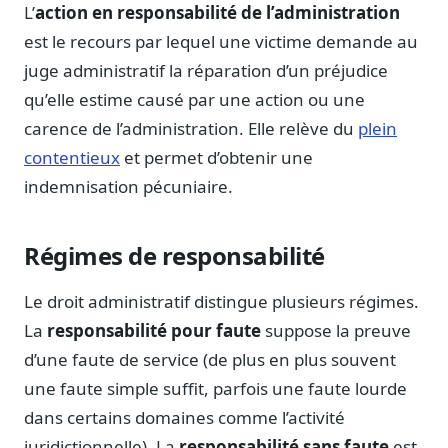
Notes, briefings, tableaux de bord
L’
action en responsabilité de l’administration
est le recours par lequel une victime demande au
Fiches parlementaires
Parcours, mandats, prises de position
juge administratif la réparation d’un préjudice
qu’elle estime causé par une action ou une
Registre HATVP
Cartographier l'influence sur un dossier
carence de l’administration. Elle relève du
plein
contentieux
et permet d’obtenir une
indemnisation pécuniaire.
Affaires publiques
Régimes de responsabilité
Cabinets, DRI, consultants en lobbying
Affaires réglementaires
Le droit administratif distingue plusieurs régimes.
JO, décrets, conseil des ministres, AAI
La
responsabilité pour faute
suppose la preuve
Fédérations & plaidoyer
d’une faute de service (de plus en plus souvent
ONG, syndicats, ordres, associations
une faute simple suffit, parfois une faute lourde
Parlementaires
dans certains domaines comme l’activité
Préparez vos interventions et amendements
juridictionnelle). La
responsabilité sans faute
est