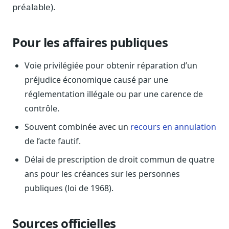
Blog & Podcast Hémicycle
préalable).
Analyses, méthodes, coulisses
Lexique parlementaire
Pour les affaires publiques
1027 termes expliqués
Glossaire affaires publiques
Voie privilégiée pour obtenir réparation d’un
Lexique par thème métier
préjudice économique causé par une
Sources couvertes
réglementation illégale ou par une carence de
23 flux indexés
contrôle.
Nouveautés produit
Souvent combinée avec un
recours en annulation
Le changelog mensuel
de l’acte fautif.
Ils utilisent Legiwatch
Délai de prescription de droit commun de quatre
Public Sénat, ONG, cabinets
ans pour les créances sur les personnes
Qui sommes-nous
publiques (loi de 1968).
Méthode, valeurs et équipe
Charte IA
Sources officielles
Fiabilité, souveraineté, sobriété