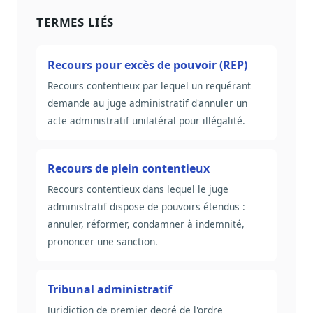
Sécurité
TERMES LIÉS
Hébergement européen, RGPD
Presse
Recours pour excès de pouvoir (REP)
Kit média, contacts
Recours contentieux par lequel un requérant
demande au juge administratif d'annuler un
acte administratif unilatéral pour illégalité.
Recours de plein contentieux
Recours contentieux dans lequel le juge
administratif dispose de pouvoirs étendus :
annuler, réformer, condamner à indemnité,
prononcer une sanction.
Tribunal administratif
Juridiction de premier degré de l'ordre