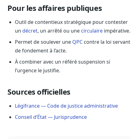
Blog & Podcast Hémicycle
Pour les affaires publiques
Analyses, méthodes, coulisses
Lexique parlementaire
Outil de contentieux stratégique pour contester
1027 termes expliqués
un
décret
, un arrêté ou une
circulaire
impérative.
Glossaire affaires publiques
Permet de soulever une
QPC
contre la loi servant
Lexique par thème métier
de fondement à l’acte.
Sources couvertes
À combiner avec un référé suspension si
23 flux indexés
l’urgence le justifie.
Nouveautés produit
Le changelog mensuel
Sources officielles
Ils utilisent Legiwatch
Public Sénat, ONG, cabinets
Légifrance — Code de justice administrative
Qui sommes-nous
Conseil d’État — Jurisprudence
Méthode, valeurs et équipe
Charte IA
Fiabilité, souveraineté, sobriété