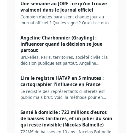
interrogé de l'administration centrale et ce que
Une semaine au JORF : ce qu'on trouve
l'IA change au métier.
vraiment dans le Journal officiel
Combien d'actes paraissent chaque jour au
Journal officiel ? Qui les signe ? Qu'est-ce qu'on
rate en ne lisant que le sommaire ? Plongée
dans la mécanique réelle du JORF, et ce qu'il
Angeline Charbonnier (Grayling) :
faut industrialiser pour ne pas se noyer.
influencer quand la décision se joue
partout
Bruxelles, Paris, territoires, société civile : la
décision publique est partout. Angeline
Charbonnier (Grayling) explique pourquoi
l'influence durable repose sur la méthode et la
Lire le registre HATVP en 5 minutes :
robustesse des arguments, pas sur le réseau.
cartographier l'influence en France
Le registre des représentants d'intérêts est
public mais brut. Voici la méthode pour en
extraire en 5 minutes ce qui pèse vraiment sur
un dossier.
Santé à domicile : 722 millions d'euros
de baisses tarifaires, et un pilier du soin
qui reste invisible (Nicolas Balmelle)
722M€ de baisses en 10 ans : Nicolas Balmelle