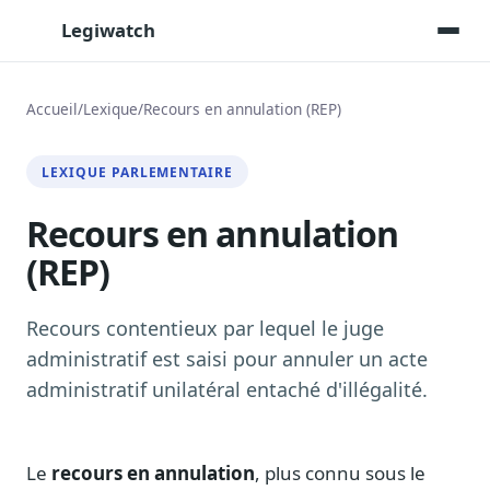
Legiwatch
Accueil
/
Lexique
/
Recours en annulation (REP)
Assistant IA
LEXIQUE PARLEMENTAIRE
Posez vos questions, réponses sourcées
Recours en annulation
Transcriptions IA
Toutes les séances AN/Sénat transcrites
(REP)
Synthèses IA
Résumés automatiques des dossiers longs
Recours contentieux par lequel le juge
Veille des matinales radio
administratif est saisi pour annuler un acte
9 interviews politiques, analysées avant 10 h
administratif unilatéral entaché d'illégalité.
Alertes personnalisées
Par dossier, personne, mot-clé
Le
recours en annulation
, plus connu sous le
Exports & livrables