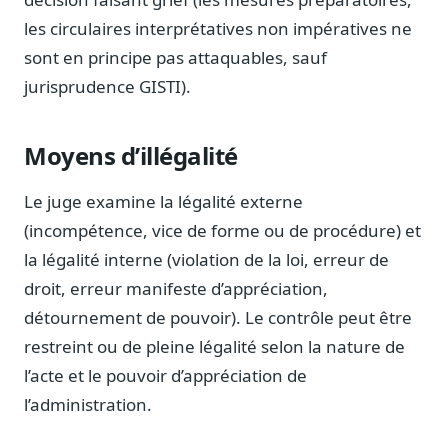
Journalistes
les circulaires interprétatives non impératives ne
Veille en temps réel, embeds pour vos contenus
sont en principe pas attaquables, sauf
Chercheurs
jurisprudence GISTI).
Données exhaustives pour vos travaux académiques
Suivi par secteur
Moyens d’illégalité
11 secteurs : énergie, santé, finance, numérique…
Le juge examine la légalité externe
Cas d'usage concrets
Six cas pour gagner du temps
(incompétence, vice de forme ou de procédure) et
la légalité interne (violation de la loi, erreur de
Conseil (Advisory)
Consultants seniors, plateforme Legiwatch incluse
droit, erreur manifeste d’appréciation,
détournement de pouvoir). Le contrôle peut être
restreint ou de pleine légalité selon la nature de
l’acte et le pouvoir d’appréciation de
Guides pratiques
l’administration.
17 guides sur le Parlement, la procédure, le plaidoyer