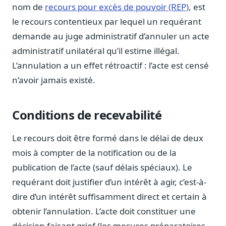
Notes, briefings, tableaux de bord
nom de
recours pour excès de pouvoir (REP)
, est
le recours contentieux par lequel un requérant
Fiches parlementaires
Parcours, mandats, prises de position
demande au juge administratif d’annuler un acte
administratif unilatéral qu’il estime illégal.
Registre HATVP
Cartographier l'influence sur un dossier
L’annulation a un effet rétroactif : l’acte est censé
n’avoir jamais existé.
Conditions de recevabilité
Affaires publiques
Cabinets, DRI, consultants en lobbying
Le recours doit être formé dans le délai de deux
Affaires réglementaires
mois à compter de la notification ou de la
JO, décrets, conseil des ministres, AAI
publication de l’acte (sauf délais spéciaux). Le
Fédérations & plaidoyer
requérant doit justifier d’un intérêt à agir, c’est-à-
ONG, syndicats, ordres, associations
dire d’un intérêt suffisamment direct et certain à
Parlementaires
obtenir l’annulation. L’acte doit constituer une
Préparez vos interventions et amendements
décision faisant grief (les mesures préparatoires,