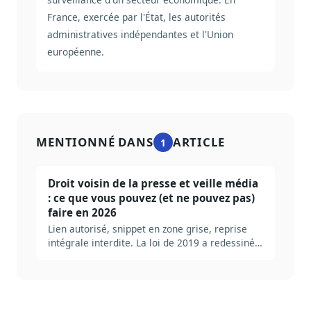
France, exercée par l'État, les autorités
administratives indépendantes et l'Union
européenne.
MENTIONNÉ DANS
ARTICLE
1
Droit voisin de la presse et veille média
: ce que vous pouvez (et ne pouvez pas)
faire en 2026
Lien autorisé, snippet en zone grise, reprise
intégrale interdite. La loi de 2019 a redessiné
les contours de la veille presse, mais beaucoup
d'équipes naviguent encore à vue. Tour clair
des règles, des risques et des bonnes
pratiques.