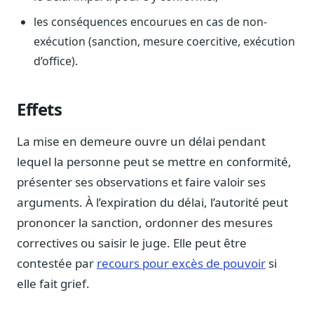
Blog & Podcast Hémicycle
Analyses, méthodes, coulisses
les conséquences encourues en cas de non-
exécution (sanction, mesure coercitive, exécution
Lexique parlementaire
d’office).
1027 termes expliqués
Glossaire affaires publiques
Lexique par thème métier
Effets
Sources couvertes
La mise en demeure ouvre un délai pendant
23 flux indexés
lequel la personne peut se mettre en conformité,
Nouveautés produit
présenter ses observations et faire valoir ses
Le changelog mensuel
arguments. À l’expiration du délai, l’autorité peut
Ils utilisent Legiwatch
prononcer la sanction, ordonner des mesures
Public Sénat, ONG, cabinets
correctives ou saisir le juge. Elle peut être
Qui sommes-nous
contestée par
recours pour excès de pouvoir
si
Méthode, valeurs et équipe
elle fait grief.
Charte IA
Fiabilité, souveraineté, sobriété