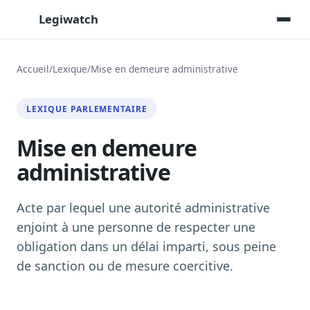
Legiwatch
Accueil
/
Lexique
/
Mise en demeure administrative
Assistant IA
LEXIQUE PARLEMENTAIRE
Posez vos questions, réponses sourcées
Mise en demeure
Transcriptions IA
Toutes les séances AN/Sénat transcrites
administrative
Synthèses IA
Résumés automatiques des dossiers longs
Acte par lequel une autorité administrative
Veille des matinales radio
enjoint à une personne de respecter une
9 interviews politiques, analysées avant 10 h
obligation dans un délai imparti, sous peine
Alertes personnalisées
de sanction ou de mesure coercitive.
Par dossier, personne, mot-clé
Exports & livrables