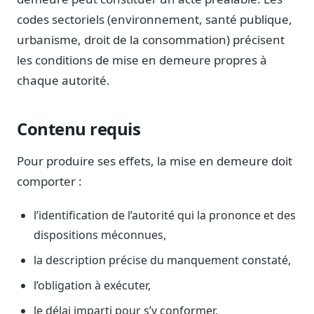
Journalistes
codes sectoriels (environnement, santé publique,
Veille en temps réel, embeds pour vos contenus
urbanisme, droit de la consommation) précisent
Chercheurs
les conditions de mise en demeure propres à
Données exhaustives pour vos travaux académiques
chaque autorité.
Suivi par secteur
11 secteurs : énergie, santé, finance, numérique…
Contenu requis
Cas d'usage concrets
Six cas pour gagner du temps
Pour produire ses effets, la mise en demeure doit
comporter :
Conseil (Advisory)
Consultants seniors, plateforme Legiwatch incluse
l’identification de l’autorité qui la prononce et des
dispositions méconnues,
la description précise du manquement constaté,
Guides pratiques
l’obligation à exécuter,
17 guides sur le Parlement, la procédure, le plaidoyer
le délai imparti pour s’y conformer,