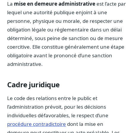
Notes, briefings, tableaux de bord
La
mise en demeure administrative
est l’acte par
lequel une autorité publique enjoint à une
Fiches parlementaires
Parcours, mandats, prises de position
personne, physique ou morale, de respecter une
obligation légale ou réglementaire dans un délai
Registre HATVP
Cartographier l'influence sur un dossier
déterminé, sous peine de sanction ou de mesure
coercitive. Elle constitue généralement une étape
obligatoire avant le prononcé d’une sanction
administrative.
Affaires publiques
Cabinets, DRI, consultants en lobbying
Cadre juridique
Affaires réglementaires
JO, décrets, conseil des ministres, AAI
Le code des relations entre le public et
Fédérations & plaidoyer
l’administration prévoit, pour les décisions
ONG, syndicats, ordres, associations
individuelles défavorables, le respect d’une
Parlementaires
procédure contradictoire
dont la mise en
Préparez vos interventions et amendements
demeure peut constituer un acte préalable. Les