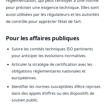
réglementation, qui peut renvoyer à une norme
Blog & Podcast Hémicycle
pour préciser une exigence technique. Elles sont
Analyses, méthodes, coulisses
aussi utilisées par les régulateurs et les autorités
Lexique parlementaire
de contrôle pour apprécier l’état de l’art.
1027 termes expliqués
Glossaire affaires publiques
Lexique par thème métier
Pour les affaires publiques
Sources couvertes
23 flux indexés
Suivre les comités techniques ISO pertinents
pour anticiper les évolutions normatives.
Nouveautés produit
Le changelog mensuel
Articuler la stratégie de certification avec les
obligations réglementaires nationales et
Ils utilisent Legiwatch
Public Sénat, ONG, cabinets
européennes.
Qui sommes-nous
Identifier les normes susceptibles d’être reprises
Méthode, valeurs et équipe
dans des appels d’offres ou des dispositifs de
soutien public.
Charte IA
Fiabilité, souveraineté, sobriété