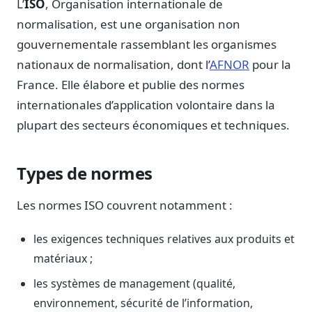
L’
ISO
, Organisation internationale de
Notes, briefings, tableaux de bord
normalisation, est une organisation non
Fiches parlementaires
gouvernementale rassemblant les organismes
Parcours, mandats, prises de position
nationaux de normalisation, dont l’
AFNOR
pour la
Registre HATVP
France. Elle élabore et publie des normes
Cartographier l'influence sur un dossier
internationales d’application volontaire dans la
plupart des secteurs économiques et techniques.
Affaires publiques
Types de normes
Cabinets, DRI, consultants en lobbying
Les normes ISO couvrent notamment :
Affaires réglementaires
JO, décrets, conseil des ministres, AAI
les exigences techniques relatives aux produits et
Fédérations & plaidoyer
matériaux ;
ONG, syndicats, ordres, associations
les systèmes de management (qualité,
Parlementaires
Préparez vos interventions et amendements
environnement, sécurité de l’information,