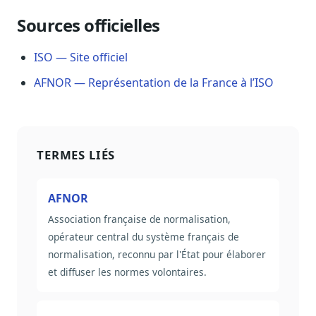
Sécurité
Sources officielles
Hébergement européen, RGPD
ISO — Site officiel
Presse
Kit média, contacts
AFNOR — Représentation de la France à l’ISO
TERMES LIÉS
AFNOR
Association française de normalisation,
opérateur central du système français de
normalisation, reconnu par l'État pour élaborer
et diffuser les normes volontaires.