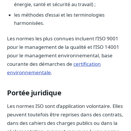
énergie, santé et sécurité au travail) ;
Journalistes
Veille en temps réel, embeds pour vos contenus
les méthodes d’essai et les terminologies
Chercheurs
harmonisées.
Données exhaustives pour vos travaux académiques
Les normes les plus connues incluent l’ISO 9001
Suivi par secteur
11 secteurs : énergie, santé, finance, numérique…
pour le management de la qualité et l’ISO 14001
pour le management environnemental, base
Cas d'usage concrets
courante des démarches de
certification
Six cas pour gagner du temps
environnementale
.
Conseil (Advisory)
Consultants seniors, plateforme Legiwatch incluse
Portée juridique
Les normes ISO sont d’application volontaire. Elles
peuvent toutefois être reprises dans des contrats,
Guides pratiques
17 guides sur le Parlement, la procédure, le plaidoyer
dans des cahiers des charges publics ou dans la