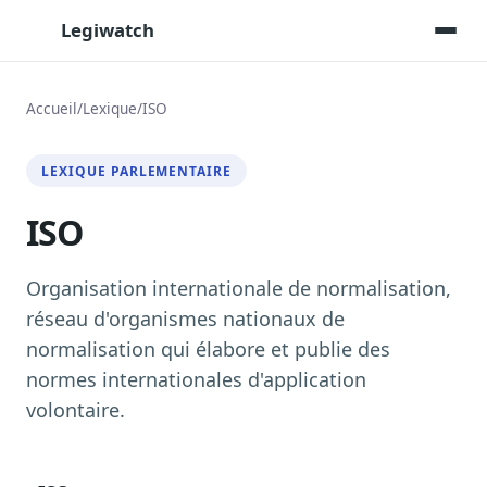
Legiwatch
Accueil
/
Lexique
/
ISO
Assistant IA
LEXIQUE PARLEMENTAIRE
Posez vos questions, réponses sourcées
ISO
Transcriptions IA
Toutes les séances AN/Sénat transcrites
Synthèses IA
Organisation internationale de normalisation,
Résumés automatiques des dossiers longs
réseau d'organismes nationaux de
normalisation qui élabore et publie des
Veille des matinales radio
9 interviews politiques, analysées avant 10 h
normes internationales d'application
volontaire.
Alertes personnalisées
Par dossier, personne, mot-clé
Exports & livrables