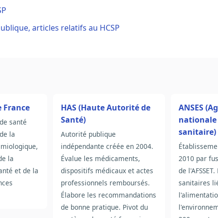
SP
ublique, articles relatifs au HCSP
e France
HAS (Haute Autorité de
ANSES (A
Santé)
nationale 
de santé
sanitaire)
de la
Autorité publique
émiologique,
indépendante créée en 2004.
Établisseme
de la
Évalue les médicaments,
2010 par fus
anté et de la
dispositifs médicaux et actes
de l'AFSSET.
nces
professionnels remboursés.
sanitaires li
Élabore les recommandations
l'alimentatio
de bonne pratique. Pivot du
l'environnem