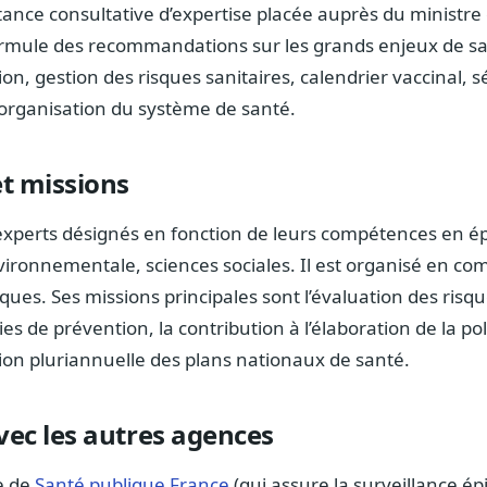
tance consultative d’expertise placée auprès du ministre 
 formule des recommandations sur les grands enjeux de sa
on, gestion des risques sanitaires, calendrier vaccinal, s
rganisation du système de santé.
t missions
experts désignés en fonction de leurs compétences en é
ironnementale, sciences sociales. Il est organisé en co
ques. Ses missions principales sont l’évaluation des risqu
ies de prévention, la contribution à l’élaboration de la po
tion pluriannuelle des plans nationaux de santé.
vec les autres agences
e de
Santé publique France
(qui assure la surveillance ép