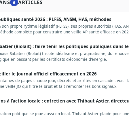
ANS
ARTICLES
6
 publiques santé 2026 : PLFSS, ANSM, HAS, méthodes
a son propre rythme législatif (PLFSS), ses propres autorités (HAS, 
éthode complète pour construire une veille AP santé efficace en 202
les sources prioritaires et les erreurs à éviter.
tier (Biolait) : faire tenir les politiques publiques dans le
se Sabatier (Biolait) tricote idéalisme et pragmatisme, du renouve
ogique en passant par les certificats d'économie d'énergie.
ler le Journal officiel efficacement en 2026
entaines de pages chaque jour, décrets et arrêtés en cascade : voici
e veille JO qui filtre le bruit et fait remonter les bons signaux.
s à l’action locale : entretien avec Thibaut Astier, directe
ation politique se joue aussi en local. Thibaut Astier plaide pour un