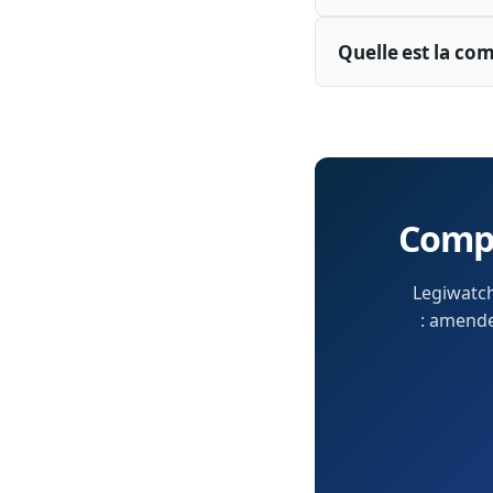
Quelle est la co
Compr
Legiwatch
: amendem