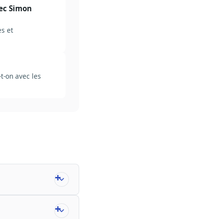
vec Simon
es et
t-on avec les