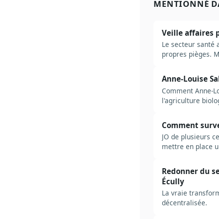
MENTIONNÉ D
Veille affaires
Le secteur santé 
propres pièges. M
acteurs à suivre, 
Anne-Louise Saba
Comment Anne-Loui
l'agriculture biol
Comment surveil
JO de plusieurs c
mettre en place un
Redonner du sen
Écully
La vraie transform
décentralisée.