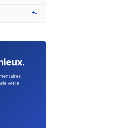
mieux.
ementaires
arle votre