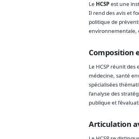
Le
HCSP
est une ins
Il rend des avis et
politique de préventi
environnementale, o
Composition e
Le HCSP réunit des 
médecine, santé env
spécialisées thémati
l’analyse des stratég
publique et l’évalua
Articulation a
Le HCSP se distingu