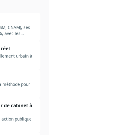
ANSM, CNAM), ses
6, avec les
 réel
llement urbain à
 la méthode pour
ur de cabinet à
e action publique