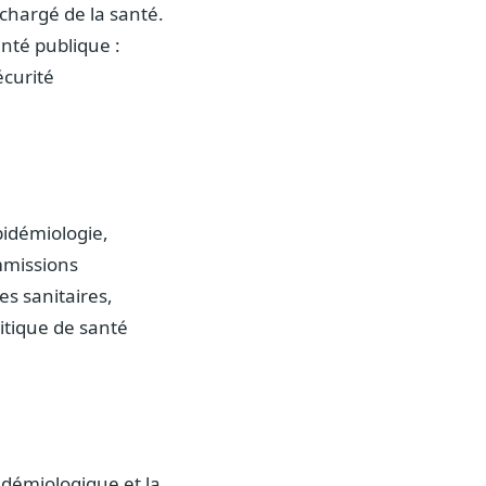
chargé de la santé.
nté publique :
écurité
pidémiologie,
mmissions
es sanitaires,
litique de santé
idémiologique et la