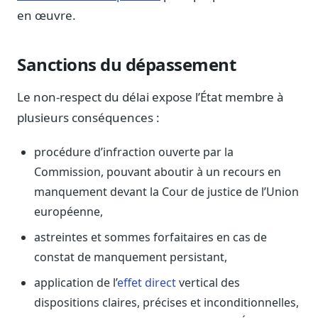
Journalistes
en œuvre.
Veille en temps réel, embeds pour vos contenus
Chercheurs
Sanctions du dépassement
Données exhaustives pour vos travaux académiques
Le non-respect du délai expose l’État membre à
Suivi par secteur
11 secteurs : énergie, santé, finance, numérique…
plusieurs conséquences :
Cas d'usage concrets
procédure d’infraction ouverte par la
Six cas pour gagner du temps
Commission, pouvant aboutir à un recours en
Conseil (Advisory)
manquement devant la Cour de justice de l’Union
Consultants seniors, plateforme Legiwatch incluse
européenne,
astreintes et sommes forfaitaires en cas de
constat de manquement persistant,
Guides pratiques
application de l’
effet direct
vertical des
17 guides sur le Parlement, la procédure, le plaidoyer
dispositions claires, précises et inconditionnelles,