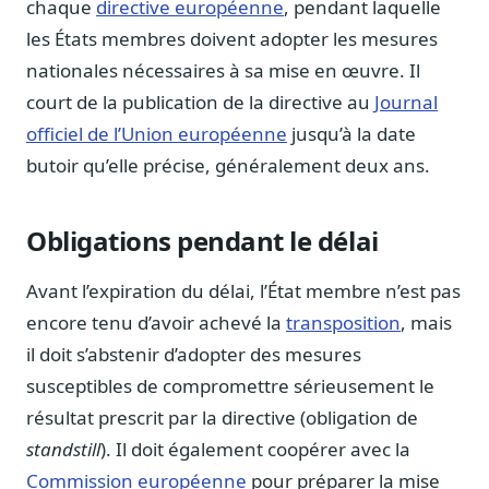
chaque
directive européenne
, pendant laquelle
Notes, briefings, tableaux de bord
les États membres doivent adopter les mesures
Fiches parlementaires
nationales nécessaires à sa mise en œuvre. Il
Parcours, mandats, prises de position
court de la publication de la directive au
Journal
Registre HATVP
officiel de l’Union européenne
jusqu’à la date
Cartographier l'influence sur un dossier
butoir qu’elle précise, généralement deux ans.
Obligations pendant le délai
Affaires publiques
Cabinets, DRI, consultants en lobbying
Avant l’expiration du délai, l’État membre n’est pas
Affaires réglementaires
encore tenu d’avoir achevé la
transposition
, mais
JO, décrets, conseil des ministres, AAI
il doit s’abstenir d’adopter des mesures
Fédérations & plaidoyer
susceptibles de compromettre sérieusement le
ONG, syndicats, ordres, associations
résultat prescrit par la directive (obligation de
Parlementaires
standstill
). Il doit également coopérer avec la
Préparez vos interventions et amendements
Commission européenne
pour préparer la mise