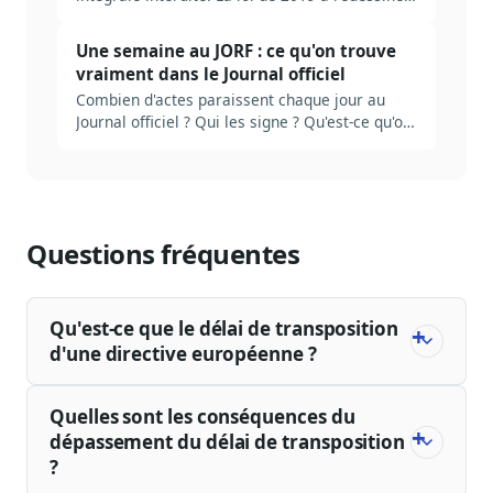
les contours de la veille presse, mais beaucoup
d'équipes naviguent encore à vue. Tour clair
Une semaine au JORF : ce qu'on trouve
des règles, des risques et des bonnes
vraiment dans le Journal officiel
pratiques.
Combien d'actes paraissent chaque jour au
Journal officiel ? Qui les signe ? Qu'est-ce qu'on
rate en ne lisant que le sommaire ? Plongée
dans la mécanique réelle du JORF, et ce qu'il
faut industrialiser pour ne pas se noyer.
Questions fréquentes
Qu'est-ce que le délai de transposition
d'une directive européenne ?
Quelles sont les conséquences du
dépassement du délai de transposition
?