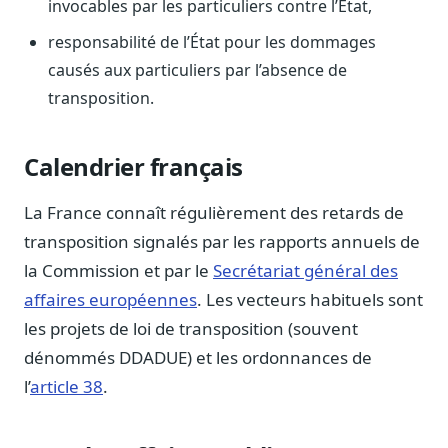
invocables par les particuliers contre l’État,
Blog & Podcast Hémicycle
Analyses, méthodes, coulisses
responsabilité de l’État pour les dommages
Lexique parlementaire
causés aux particuliers par l’absence de
1027 termes expliqués
transposition.
Glossaire affaires publiques
Lexique par thème métier
Calendrier français
Sources couvertes
23 flux indexés
La France connaît régulièrement des retards de
Nouveautés produit
transposition signalés par les rapports annuels de
Le changelog mensuel
la Commission et par le
Secrétariat général des
affaires européennes
. Les vecteurs habituels sont
Ils utilisent Legiwatch
Public Sénat, ONG, cabinets
les projets de loi de transposition (souvent
dénommés DDADUE) et les ordonnances de
Qui sommes-nous
Méthode, valeurs et équipe
l’
article 38
.
Charte IA
Fiabilité, souveraineté, sobriété