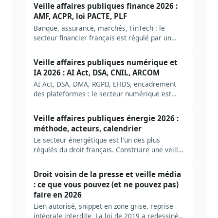
interrogé de l'administration centrale et ce que
Veille affaires publiques finance 2026 :
l'IA change au métier.
AMF, ACPR, loi PACTE, PLF
Banque, assurance, marchés, FinTech : le
secteur financier français est régulé par un
empilement européen (UE) et national (AMF,
ACPR, Banque de France). Méthode complète
Veille affaires publiques numérique et
pour construire une veille AP finance en 2026,
IA 2026 : AI Act, DSA, CNIL, ARCOM
avec autorités, sources et arbitrages
AI Act, DSA, DMA, RGPD, EHDS, encadrement
structurants.
des plateformes : le secteur numérique est
désormais l'un des plus régulés. Méthode
complète pour construire une veille AP
Veille affaires publiques énergie 2026 :
numérique et IA en 2026, avec autorités,
méthode, acteurs, calendrier
sources et erreurs typiques.
Le secteur énergétique est l'un des plus
régulés du droit français. Construire une veille
AP utile suppose de cartographier les bons
dossiers, les bonnes autorités, les bons
Droit voisin de la presse et veille média
signaux. Méthode complète, ancrée dans le
: ce que vous pouvez (et ne pouvez pas)
cycle PPE / loi de programmation énergie-
faire en 2026
climat / ARENH.
Lien autorisé, snippet en zone grise, reprise
intégrale interdite. La loi de 2019 a redessiné