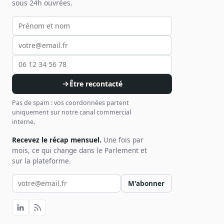
sous 24h ouvrées.
Votre prénom et nom
Votre email
Votre téléphone
Être recontacté
Pas de spam : vos coordonnées partent
uniquement sur notre canal commercial
interne.
Recevez le récap mensuel.
Une fois par
mois, ce qui change dans le Parlement et
sur la plateforme.
Votre email pour la newsletter
M'abonner