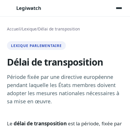
Legiwatch
Accueil
/
Lexique
/
Délai de transposition
Assistant IA
LEXIQUE PARLEMENTAIRE
Posez vos questions, réponses sourcées
Délai de transposition
Transcriptions IA
Toutes les séances AN/Sénat transcrites
Synthèses IA
Période fixée par une directive européenne
Résumés automatiques des dossiers longs
pendant laquelle les États membres doivent
adopter les mesures nationales nécessaires à
Veille des matinales radio
9 interviews politiques, analysées avant 10 h
sa mise en œuvre.
Alertes personnalisées
Par dossier, personne, mot-clé
Le
délai de transposition
est la période, fixée par
Exports & livrables