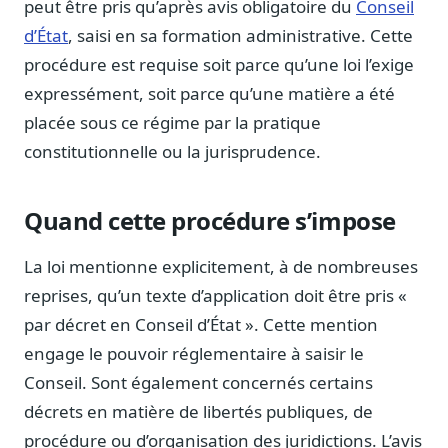
peut être pris qu’après avis obligatoire du
Conseil
Notes, briefings, tableaux de bord
d’État
, saisi en sa formation administrative. Cette
Fiches parlementaires
procédure est requise soit parce qu’une loi l’exige
Parcours, mandats, prises de position
expressément, soit parce qu’une matière a été
Registre HATVP
placée sous ce régime par la pratique
Cartographier l'influence sur un dossier
constitutionnelle ou la jurisprudence.
Quand cette procédure s’impose
Affaires publiques
Cabinets, DRI, consultants en lobbying
La loi mentionne explicitement, à de nombreuses
Affaires réglementaires
reprises, qu’un texte d’application doit être pris «
JO, décrets, conseil des ministres, AAI
par décret en Conseil d’État ». Cette mention
Fédérations & plaidoyer
engage le pouvoir réglementaire à saisir le
ONG, syndicats, ordres, associations
Conseil. Sont également concernés certains
Parlementaires
décrets en matière de libertés publiques, de
Préparez vos interventions et amendements
procédure ou d’organisation des juridictions. L’avis