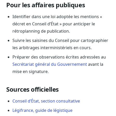
Blog & Podcast Hémicycle
Pour les affaires publiques
Analyses, méthodes, coulisses
Identifier dans une loi adoptée les mentions «
Lexique parlementaire
1027 termes expliqués
décret en Conseil d’État » pour anticiper le
rétroplanning de publication.
Glossaire affaires publiques
Lexique par thème métier
Suivre les saisines du Conseil pour cartographier
Sources couvertes
les arbitrages interministériels en cours.
23 flux indexés
Préparer des observations écrites adressées au
Nouveautés produit
Secrétariat général du Gouvernement
avant la
Le changelog mensuel
mise en signature.
Ils utilisent Legiwatch
Public Sénat, ONG, cabinets
Sources officielles
Qui sommes-nous
Méthode, valeurs et équipe
Conseil d’État, section consultative
Charte IA
Légifrance, guide de légistique
Fiabilité, souveraineté, sobriété