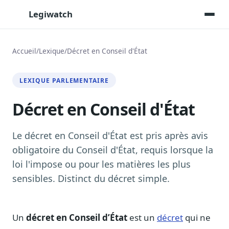
Legiwatch
Accueil
/
Lexique
/
Décret en Conseil d'État
Assistant IA
LEXIQUE PARLEMENTAIRE
Posez vos questions, réponses sourcées
Décret en Conseil d'État
Transcriptions IA
Toutes les séances AN/Sénat transcrites
Synthèses IA
Le décret en Conseil d'État est pris après avis
Résumés automatiques des dossiers longs
obligatoire du Conseil d'État, requis lorsque la
loi l'impose ou pour les matières les plus
Veille des matinales radio
9 interviews politiques, analysées avant 10 h
sensibles. Distinct du décret simple.
Alertes personnalisées
Par dossier, personne, mot-clé
Un
décret en Conseil d’État
est un
décret
qui ne
Exports & livrables