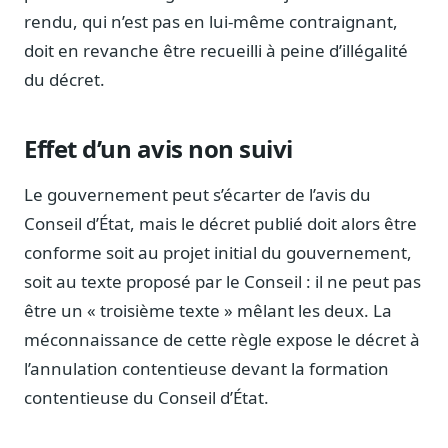
Journalistes
rendu, qui n’est pas en lui-même contraignant,
Veille en temps réel, embeds pour vos contenus
doit en revanche être recueilli à peine d’illégalité
Chercheurs
du décret.
Données exhaustives pour vos travaux académiques
Suivi par secteur
Effet d’un avis non suivi
11 secteurs : énergie, santé, finance, numérique…
Le gouvernement peut s’écarter de l’avis du
Cas d'usage concrets
Six cas pour gagner du temps
Conseil d’État, mais le décret publié doit alors être
conforme soit au projet initial du gouvernement,
Conseil (Advisory)
Consultants seniors, plateforme Legiwatch incluse
soit au texte proposé par le Conseil : il ne peut pas
être un « troisième texte » mêlant les deux. La
méconnaissance de cette règle expose le décret à
l’annulation contentieuse devant la formation
Guides pratiques
contentieuse du Conseil d’État.
17 guides sur le Parlement, la procédure, le plaidoyer