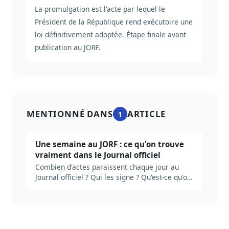
La promulgation est l'acte par lequel le
Président de la République rend exécutoire une
loi définitivement adoptée. Étape finale avant
publication au JORF.
MENTIONNÉ DANS
ARTICLE
1
Une semaine au JORF : ce qu'on trouve
vraiment dans le Journal officiel
Combien d'actes paraissent chaque jour au
Journal officiel ? Qui les signe ? Qu'est-ce qu'on
rate en ne lisant que le sommaire ? Plongée
dans la mécanique réelle du JORF, et ce qu'il
faut industrialiser pour ne pas se noyer.