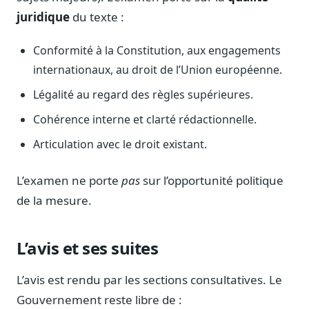
Blog & Podcast Hémicycle
juridique
du texte :
Analyses, méthodes, coulisses
Lexique parlementaire
Conformité à la Constitution, aux engagements
1027 termes expliqués
internationaux, au droit de l’Union européenne.
Glossaire affaires publiques
Légalité au regard des règles supérieures.
Lexique par thème métier
Cohérence interne et clarté rédactionnelle.
Sources couvertes
23 flux indexés
Articulation avec le droit existant.
Nouveautés produit
Le changelog mensuel
L’examen ne porte
pas
sur l’opportunité politique
de la mesure.
Ils utilisent Legiwatch
Public Sénat, ONG, cabinets
L’avis et ses suites
Qui sommes-nous
Méthode, valeurs et équipe
L’avis est rendu par les sections consultatives. Le
Charte IA
Gouvernement reste libre de :
Fiabilité, souveraineté, sobriété