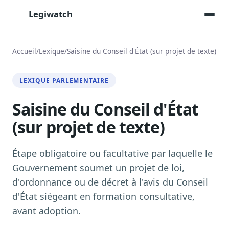
Legiwatch
Accueil
/
Lexique
/
Saisine du Conseil d'État (sur projet de texte)
Assistant IA
LEXIQUE PARLEMENTAIRE
Posez vos questions, réponses sourcées
Saisine du Conseil d'État
Transcriptions IA
Toutes les séances AN/Sénat transcrites
(sur projet de texte)
Synthèses IA
Résumés automatiques des dossiers longs
Étape obligatoire ou facultative par laquelle le
Veille des matinales radio
Gouvernement soumet un projet de loi,
9 interviews politiques, analysées avant 10 h
d'ordonnance ou de décret à l'avis du Conseil
Alertes personnalisées
d'État siégeant en formation consultative,
Par dossier, personne, mot-clé
avant adoption.
Exports & livrables