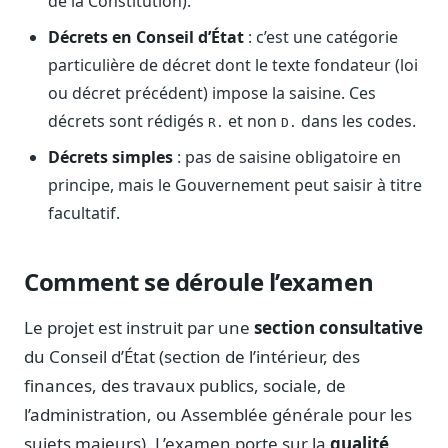
de la Constitution).
Journalistes
Décrets en Conseil d’État
: c’est une catégorie
Veille en temps réel, embeds pour vos contenus
particulière de décret dont le texte fondateur (loi
Chercheurs
ou décret précédent) impose la saisine. Ces
Données exhaustives pour vos travaux académiques
décrets sont rédigés
et non
dans les codes.
R.
D.
Suivi par secteur
Décrets simples
: pas de saisine obligatoire en
11 secteurs : énergie, santé, finance, numérique…
principe, mais le Gouvernement peut saisir à titre
Cas d'usage concrets
facultatif.
Six cas pour gagner du temps
Conseil (Advisory)
Comment se déroule l’examen
Consultants seniors, plateforme Legiwatch incluse
Le projet est instruit par une
section consultative
du Conseil d’État (section de l’intérieur, des
finances, des travaux publics, sociale, de
Guides pratiques
l’administration, ou Assemblée générale pour les
17 guides sur le Parlement, la procédure, le plaidoyer
sujets majeurs). L’examen porte sur la
qualité