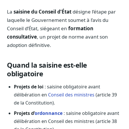
Notes, briefings, tableaux de bord
La
saisine du Conseil d’État
désigne l’étape par
Fiches parlementaires
Parcours, mandats, prises de position
laquelle le Gouvernement soumet à l’avis du
Conseil d’État, siégeant en
formation
Registre HATVP
Cartographier l'influence sur un dossier
consultative
, un projet de norme avant son
adoption définitive.
Quand la saisine est-elle
Affaires publiques
obligatoire
Cabinets, DRI, consultants en lobbying
Affaires réglementaires
Projets de loi
: saisine obligatoire avant
JO, décrets, conseil des ministres, AAI
délibération en
Conseil des ministres
(article 39
Fédérations & plaidoyer
de la Constitution).
ONG, syndicats, ordres, associations
Projets d’
ordonnance
: saisine obligatoire avant
Parlementaires
délibération en Conseil des ministres (article 38
Préparez vos interventions et amendements