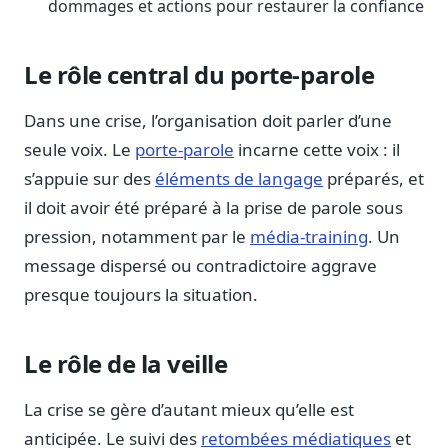
dommages et actions pour restaurer la confiance
Blog & Podcast Hémicycle
Analyses, méthodes, coulisses
Lexique parlementaire
Le rôle central du porte-parole
1027 termes expliqués
Dans une crise, l’organisation doit parler d’une
Glossaire affaires publiques
Lexique par thème métier
seule voix. Le
porte-parole
incarne cette voix : il
s’appuie sur des
éléments de langage
préparés, et
Sources couvertes
23 flux indexés
il doit avoir été préparé à la prise de parole sous
pression, notamment par le
média-training
. Un
Nouveautés produit
Le changelog mensuel
message dispersé ou contradictoire aggrave
presque toujours la situation.
Ils utilisent Legiwatch
Public Sénat, ONG, cabinets
Le rôle de la veille
Qui sommes-nous
Méthode, valeurs et équipe
La crise se gère d’autant mieux qu’elle est
Charte IA
Fiabilité, souveraineté, sobriété
anticipée. Le suivi des
retombées médiatiques
et