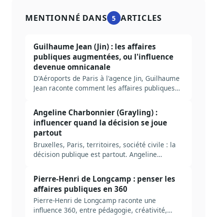
MENTIONNÉ DANS
ARTICLES
5
Guilhaume Jean (Jin) : les affaires
publiques augmentées, ou l'influence
devenue omnicanale
D'Aéroports de Paris à l'agence Jin, Guilhaume
Jean raconte comment les affaires publiques
sont devenues omnicanales : empathie,
dirigeant ambassadeur, IA et préparation de
Angeline Charbonnier (Grayling) :
2027.
influencer quand la décision se joue
partout
Bruxelles, Paris, territoires, société civile : la
décision publique est partout. Angeline
Charbonnier (Grayling) explique pourquoi
l'influence durable repose sur la méthode et la
Pierre-Henri de Longcamp : penser les
robustesse des arguments, pas sur le réseau.
affaires publiques en 360
Pierre-Henri de Longcamp raconte une
influence 360, entre pédagogie, créativité,