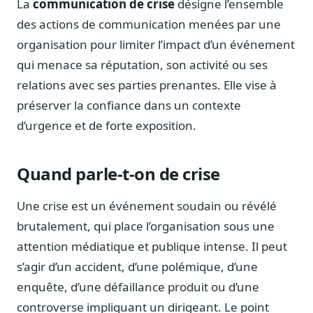
La
communication de crise
désigne l’ensemble
Notes, briefings, tableaux de bord
des actions de communication menées par une
Fiches parlementaires
organisation pour limiter l’impact d’un événement
Parcours, mandats, prises de position
qui menace sa réputation, son activité ou ses
Registre HATVP
relations avec ses parties prenantes. Elle vise à
Cartographier l'influence sur un dossier
préserver la confiance dans un contexte
d’urgence et de forte exposition.
Affaires publiques
Quand parle-t-on de crise
Cabinets, DRI, consultants en lobbying
Une crise est un événement soudain ou révélé
Affaires réglementaires
JO, décrets, conseil des ministres, AAI
brutalement, qui place l’organisation sous une
Fédérations & plaidoyer
attention médiatique et publique intense. Il peut
ONG, syndicats, ordres, associations
s’agir d’un accident, d’une polémique, d’une
Parlementaires
enquête, d’une défaillance produit ou d’une
Préparez vos interventions et amendements
controverse impliquant un dirigeant. Le point