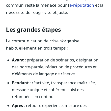
Journalistes
commun reste la menace pour l’
e-réputation
et la
Veille en temps réel, embeds pour vos contenus
nécessité de réagir vite et juste.
Chercheurs
Données exhaustives pour vos travaux académiques
Les grandes étapes
Suivi par secteur
11 secteurs : énergie, santé, finance, numérique…
La communication de crise s’organise
habituellement en trois temps :
Cas d'usage concrets
Six cas pour gagner du temps
Avant
: préparation de scénarios, désignation
Conseil (Advisory)
des porte-parole, rédaction de procédures et
Consultants seniors, plateforme Legiwatch incluse
d’éléments de langage de réserve
Pendant
: réactivité, transparence maîtrisée,
message unique et cohérent, suivi des
retombées en continu
Guides pratiques
17 guides sur le Parlement, la procédure, le plaidoyer
Après
: retour d’expérience, mesure des