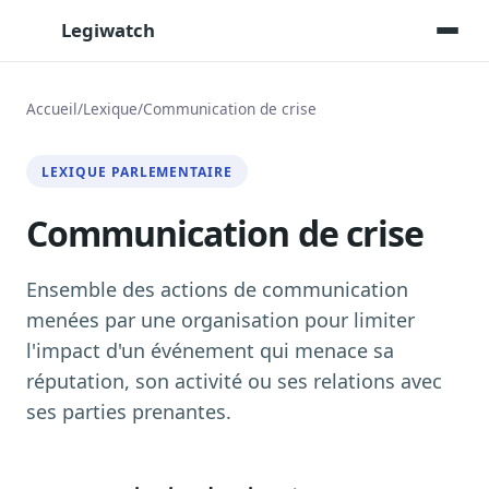
Legiwatch
Accueil
/
Lexique
/
Communication de crise
Assistant IA
LEXIQUE PARLEMENTAIRE
Posez vos questions, réponses sourcées
Communication de crise
Transcriptions IA
Toutes les séances AN/Sénat transcrites
Synthèses IA
Ensemble des actions de communication
Résumés automatiques des dossiers longs
menées par une organisation pour limiter
l'impact d'un événement qui menace sa
Veille des matinales radio
9 interviews politiques, analysées avant 10 h
réputation, son activité ou ses relations avec
ses parties prenantes.
Alertes personnalisées
Par dossier, personne, mot-clé
Exports & livrables