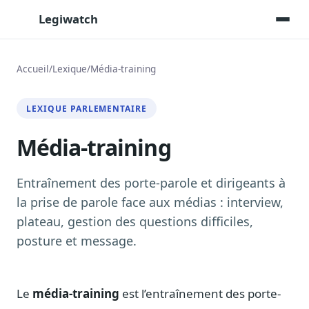
Legiwatch
Accueil
/
Lexique
/
Média-training
Assistant IA
LEXIQUE PARLEMENTAIRE
Posez vos questions, réponses sourcées
Média-training
Transcriptions IA
Toutes les séances AN/Sénat transcrites
Synthèses IA
Entraînement des porte-parole et dirigeants à
Résumés automatiques des dossiers longs
la prise de parole face aux médias : interview,
plateau, gestion des questions difficiles,
Veille des matinales radio
9 interviews politiques, analysées avant 10 h
posture et message.
Alertes personnalisées
Par dossier, personne, mot-clé
Le
média-training
est l’entraînement des porte-
Exports & livrables