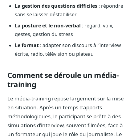
Journalistes
La gestion des questions difficiles
: répondre
Veille en temps réel, embeds pour vos contenus
sans se laisser déstabiliser
Chercheurs
La posture et le non-verbal
: regard, voix,
Données exhaustives pour vos travaux académiques
gestes, gestion du stress
Suivi par secteur
Le format
: adapter son discours à l’interview
11 secteurs : énergie, santé, finance, numérique…
écrite, radio, télévision ou plateau
Cas d'usage concrets
Six cas pour gagner du temps
Comment se déroule un média-
Conseil (Advisory)
training
Consultants seniors, plateforme Legiwatch incluse
Le média-training repose largement sur la mise
en situation. Après un temps d’apports
méthodologiques, le participant se prête à des
Guides pratiques
simulations d’interview, souvent filmées, face à
17 guides sur le Parlement, la procédure, le plaidoyer
un formateur qui joue le rôle du journaliste. Le