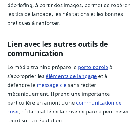
Blog & Podcast Hémicycle
débriefing, à partir des images, permet de repérer
Analyses, méthodes, coulisses
les tics de langage, les hésitations et les bonnes
Lexique parlementaire
pratiques à renforcer.
1027 termes expliqués
Glossaire affaires publiques
Lien avec les autres outils de
Lexique par thème métier
communication
Sources couvertes
23 flux indexés
Le média-training prépare le
porte-parole
à
Nouveautés produit
s’approprier les
éléments de langage
et à
Le changelog mensuel
défendre le
message clé
sans réciter
Ils utilisent Legiwatch
mécaniquement. Il prend une importance
Public Sénat, ONG, cabinets
particulière en amont d’une
communication de
Qui sommes-nous
crise
, où la qualité de la prise de parole peut peser
Méthode, valeurs et équipe
lourd sur la réputation.
Charte IA
Fiabilité, souveraineté, sobriété