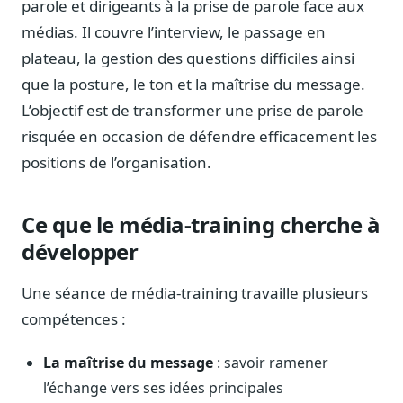
parole et dirigeants à la prise de parole face aux
Notes, briefings, tableaux de bord
médias. Il couvre l’interview, le passage en
Fiches parlementaires
plateau, la gestion des questions difficiles ainsi
Parcours, mandats, prises de position
que la posture, le ton et la maîtrise du message.
Registre HATVP
L’objectif est de transformer une prise de parole
Cartographier l'influence sur un dossier
risquée en occasion de défendre efficacement les
positions de l’organisation.
Affaires publiques
Ce que le média-training cherche à
Cabinets, DRI, consultants en lobbying
développer
Affaires réglementaires
JO, décrets, conseil des ministres, AAI
Une séance de média-training travaille plusieurs
Fédérations & plaidoyer
compétences :
ONG, syndicats, ordres, associations
La maîtrise du message
: savoir ramener
Parlementaires
Préparez vos interventions et amendements
l’échange vers ses idées principales