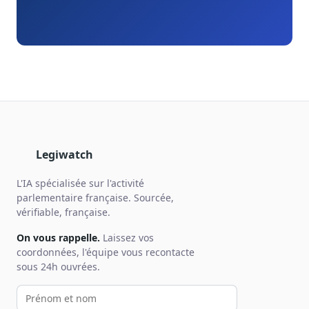
Legiwatch
L'IA spécialisée sur l'activité
parlementaire française. Sourcée,
vérifiable, française.
On vous rappelle.
Laissez vos
coordonnées, l'équipe vous recontacte
sous 24h ouvrées.
Votre prénom et nom
Votre email
Votre téléphone