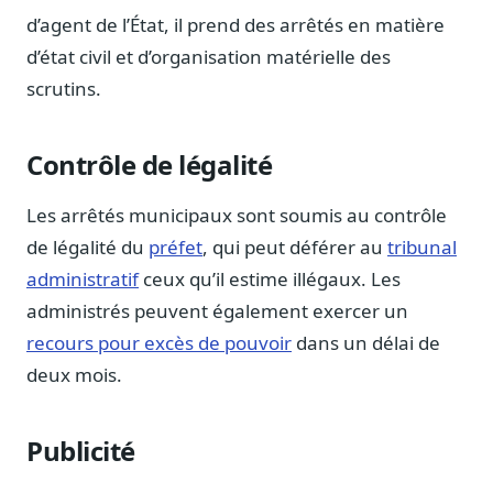
Journalistes
d’agent de l’État, il prend des arrêtés en matière
Veille en temps réel, embeds pour vos contenus
d’état civil et d’organisation matérielle des
Chercheurs
scrutins.
Données exhaustives pour vos travaux académiques
Suivi par secteur
Contrôle de légalité
11 secteurs : énergie, santé, finance, numérique…
Les arrêtés municipaux sont soumis au contrôle
Cas d'usage concrets
Six cas pour gagner du temps
de légalité du
préfet
, qui peut déférer au
tribunal
administratif
ceux qu’il estime illégaux. Les
Conseil (Advisory)
Consultants seniors, plateforme Legiwatch incluse
administrés peuvent également exercer un
recours pour excès de pouvoir
dans un délai de
deux mois.
Guides pratiques
Publicité
17 guides sur le Parlement, la procédure, le plaidoyer