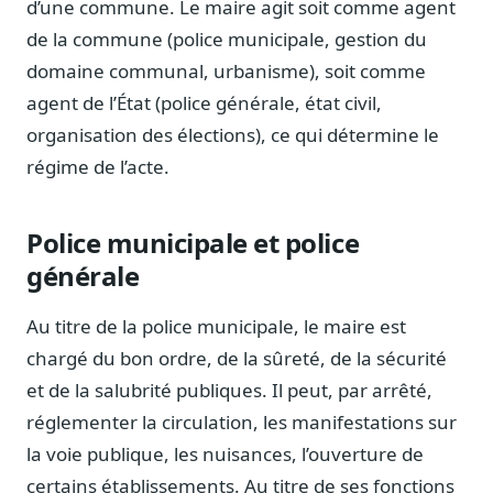
d’une commune. Le maire agit soit comme agent
Notes, briefings, tableaux de bord
de la commune (police municipale, gestion du
Fiches parlementaires
domaine communal, urbanisme), soit comme
Parcours, mandats, prises de position
agent de l’État (police générale, état civil,
Registre HATVP
organisation des élections), ce qui détermine le
Cartographier l'influence sur un dossier
régime de l’acte.
Police municipale et police
Affaires publiques
générale
Cabinets, DRI, consultants en lobbying
Affaires réglementaires
Au titre de la police municipale, le maire est
JO, décrets, conseil des ministres, AAI
chargé du bon ordre, de la sûreté, de la sécurité
Fédérations & plaidoyer
et de la salubrité publiques. Il peut, par arrêté,
ONG, syndicats, ordres, associations
réglementer la circulation, les manifestations sur
Parlementaires
la voie publique, les nuisances, l’ouverture de
Préparez vos interventions et amendements
certains établissements. Au titre de ses fonctions