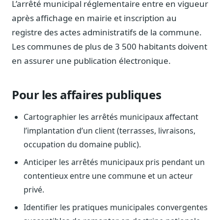
L’arrêté municipal réglementaire entre en vigueur
Blog & Podcast Hémicycle
Analyses, méthodes, coulisses
après affichage en mairie et inscription au
registre des actes administratifs de la commune.
Lexique parlementaire
1027 termes expliqués
Les communes de plus de 3 500 habitants doivent
en assurer une publication électronique.
Glossaire affaires publiques
Lexique par thème métier
Sources couvertes
Pour les affaires publiques
23 flux indexés
Cartographier les arrêtés municipaux affectant
Nouveautés produit
Le changelog mensuel
l’implantation d’un client (terrasses, livraisons,
occupation du domaine public).
Ils utilisent Legiwatch
Public Sénat, ONG, cabinets
Anticiper les arrêtés municipaux pris pendant un
contentieux entre une commune et un acteur
Qui sommes-nous
Méthode, valeurs et équipe
privé.
Charte IA
Identifier les pratiques municipales convergentes
Fiabilité, souveraineté, sobriété