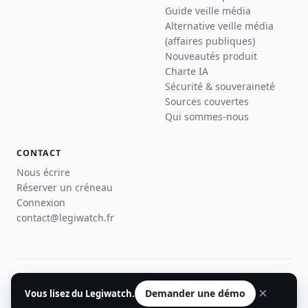
Guide veille média
Alternative veille média
(affaires publiques)
Nouveautés produit
Charte IA
Sécurité & souveraineté
Sources couvertes
Qui sommes-nous
CONTACT
Nous écrire
Réserver un créneau
Connexion
contact@legiwatch.fr
© 2026 Legiwatch · Paris
×
Demander une démo
Vous lisez du Legiwatch.
Mentions légales
Confidentialité
CGU
Plan du site