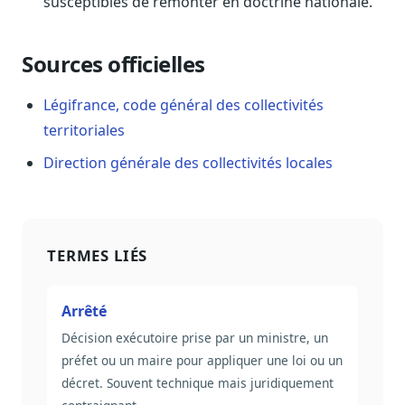
susceptibles de remonter en doctrine nationale.
Sécurité
Hébergement européen, RGPD
Sources officielles
Presse
Kit média, contacts
Légifrance, code général des collectivités
territoriales
Direction générale des collectivités locales
TERMES LIÉS
Arrêté
Décision exécutoire prise par un ministre, un
préfet ou un maire pour appliquer une loi ou un
décret. Souvent technique mais juridiquement