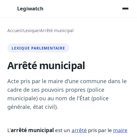
Legiwatch
Accueil
/
Lexique
/
Arrêté municipal
Assistant IA
LEXIQUE PARLEMENTAIRE
Posez vos questions, réponses sourcées
Arrêté municipal
Transcriptions IA
Toutes les séances AN/Sénat transcrites
Synthèses IA
Acte pris par le maire d'une commune dans le
Résumés automatiques des dossiers longs
cadre de ses pouvoirs propres (police
municipale) ou au nom de l'État (police
Veille des matinales radio
9 interviews politiques, analysées avant 10 h
générale, état civil).
Alertes personnalisées
Par dossier, personne, mot-clé
L’
arrêté municipal
est un
arrêté
pris par le
maire
Exports & livrables