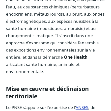
Journalistes
l’eau, aux substances chimiques (perturbateurs
Veille en temps réel, embeds pour vos contenus
endocriniens, métaux lourds), au bruit, aux ondes
Chercheurs
électromagnétiques, aux espèces nuisibles à la
Données exhaustives pour vos travaux académiques
santé humaine (moustiques, ambroisie) et au
Suivi par secteur
changement climatique. Il s’inscrit dans une
11 secteurs : énergie, santé, finance, numérique…
approche d’exposome qui considère l’ensemble
des expositions environnementales sur la vie
Cas d'usage concrets
Six cas pour gagner du temps
entière, et dans la démarche
One Health
articulant santé humaine, animale et
Conseil (Advisory)
Consultants seniors, plateforme Legiwatch incluse
environnementale.
Mise en œuvre et déclinaison
territoriale
Guides pratiques
17 guides sur le Parlement, la procédure, le plaidoyer
Le PNSE s’appuie sur l’expertise de l’
ANSES
, de