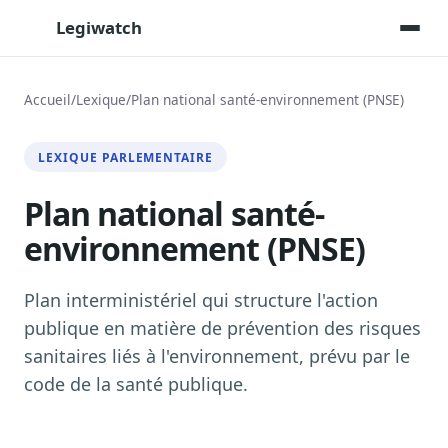
Legiwatch
Accueil
/
Lexique
/
Plan national santé-environnement (PNSE)
Assistant IA
LEXIQUE PARLEMENTAIRE
Posez vos questions, réponses sourcées
Plan national santé-
Transcriptions IA
Toutes les séances AN/Sénat transcrites
environnement (PNSE)
Synthèses IA
Résumés automatiques des dossiers longs
Plan interministériel qui structure l'action
Veille des matinales radio
publique en matière de prévention des risques
9 interviews politiques, analysées avant 10 h
sanitaires liés à l'environnement, prévu par le
Alertes personnalisées
code de la santé publique.
Par dossier, personne, mot-clé
Exports & livrables