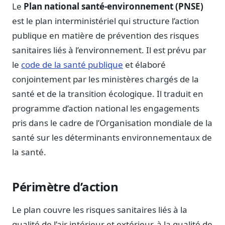
Notes, briefings, tableaux de bord
Le
Plan national santé-environnement (PNSE)
est le plan interministériel qui structure l’action
Fiches parlementaires
Parcours, mandats, prises de position
publique en matière de prévention des risques
sanitaires liés à l’environnement. Il est prévu par
Registre HATVP
Cartographier l'influence sur un dossier
le
code de la santé publique
et élaboré
conjointement par les ministères chargés de la
santé et de la transition écologique. Il traduit en
programme d’action national les engagements
Affaires publiques
pris dans le cadre de l’Organisation mondiale de la
Cabinets, DRI, consultants en lobbying
santé sur les déterminants environnementaux de
Affaires réglementaires
la santé.
JO, décrets, conseil des ministres, AAI
Fédérations & plaidoyer
Périmètre d’action
ONG, syndicats, ordres, associations
Parlementaires
Le plan couvre les risques sanitaires liés à la
Préparez vos interventions et amendements
qualité de l’air intérieur et extérieur, à la qualité de