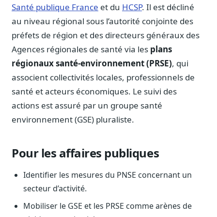
Blog & Podcast Hémicycle
Santé publique France
et du
HCSP
. Il est décliné
Analyses, méthodes, coulisses
au niveau régional sous l’autorité conjointe des
Lexique parlementaire
préfets de région et des directeurs généraux des
1027 termes expliqués
Agences régionales de santé via les
plans
Glossaire affaires publiques
régionaux santé-environnement (PRSE)
, qui
Lexique par thème métier
associent collectivités locales, professionnels de
Sources couvertes
santé et acteurs économiques. Le suivi des
23 flux indexés
actions est assuré par un groupe santé
Nouveautés produit
environnement (GSE) pluraliste.
Le changelog mensuel
Ils utilisent Legiwatch
Pour les affaires publiques
Public Sénat, ONG, cabinets
Qui sommes-nous
Identifier les mesures du PNSE concernant un
Méthode, valeurs et équipe
secteur d’activité.
Charte IA
Mobiliser le GSE et les PRSE comme arènes de
Fiabilité, souveraineté, sobriété