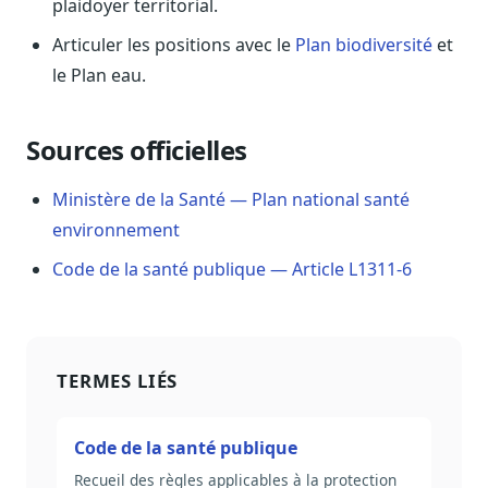
plaidoyer territorial.
Sécurité
Articuler les positions avec le
Plan biodiversité
et
Hébergement européen, RGPD
le Plan eau.
Presse
Kit média, contacts
Sources officielles
Ministère de la Santé — Plan national santé
environnement
Code de la santé publique — Article L1311-6
TERMES LIÉS
Code de la santé publique
Recueil des règles applicables à la protection