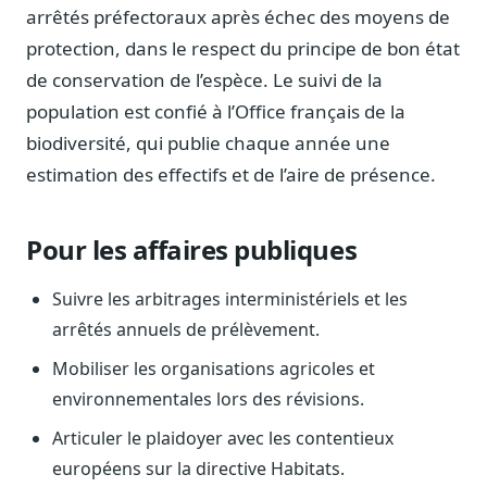
Blog & Podcast Hémicycle
arrêtés préfectoraux après échec des moyens de
Analyses, méthodes, coulisses
protection, dans le respect du principe de bon état
Lexique parlementaire
de conservation de l’espèce. Le suivi de la
1027 termes expliqués
population est confié à l’Office français de la
Glossaire affaires publiques
biodiversité, qui publie chaque année une
Lexique par thème métier
estimation des effectifs et de l’aire de présence.
Sources couvertes
23 flux indexés
Pour les affaires publiques
Nouveautés produit
Le changelog mensuel
Suivre les arbitrages interministériels et les
Ils utilisent Legiwatch
arrêtés annuels de prélèvement.
Public Sénat, ONG, cabinets
Mobiliser les organisations agricoles et
Qui sommes-nous
environnementales lors des révisions.
Méthode, valeurs et équipe
Articuler le plaidoyer avec les contentieux
Charte IA
européens sur la directive Habitats.
Fiabilité, souveraineté, sobriété