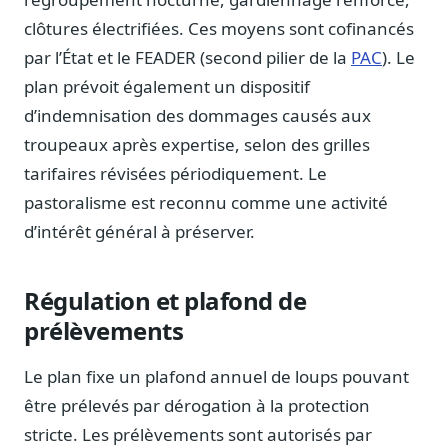
Journalistes
clôtures électrifiées. Ces moyens sont cofinancés
Veille en temps réel, embeds pour vos contenus
par l’État et le FEADER (second pilier de la
PAC
). Le
Chercheurs
plan prévoit également un dispositif
Données exhaustives pour vos travaux académiques
d’indemnisation des dommages causés aux
Suivi par secteur
troupeaux après expertise, selon des grilles
11 secteurs : énergie, santé, finance, numérique…
tarifaires révisées périodiquement. Le
pastoralisme est reconnu comme une activité
Cas d'usage concrets
Six cas pour gagner du temps
d’intérêt général à préserver.
Conseil (Advisory)
Consultants seniors, plateforme Legiwatch incluse
Régulation et plafond de
prélèvements
Le plan fixe un plafond annuel de loups pouvant
Guides pratiques
être prélevés par dérogation à la protection
17 guides sur le Parlement, la procédure, le plaidoyer
stricte. Les prélèvements sont autorisés par