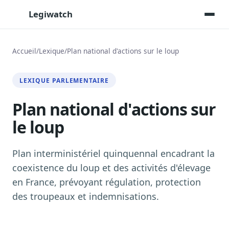
Legiwatch
Accueil
/
Lexique
/
Plan national d'actions sur le loup
Assistant IA
LEXIQUE PARLEMENTAIRE
Posez vos questions, réponses sourcées
Plan national d'actions sur
Transcriptions IA
Toutes les séances AN/Sénat transcrites
le loup
Synthèses IA
Résumés automatiques des dossiers longs
Plan interministériel quinquennal encadrant la
Veille des matinales radio
coexistence du loup et des activités d'élevage
9 interviews politiques, analysées avant 10 h
en France, prévoyant régulation, protection
Alertes personnalisées
des troupeaux et indemnisations.
Par dossier, personne, mot-clé
Exports & livrables