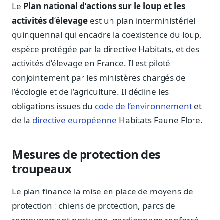
Notes, briefings, tableaux de bord
Le
Plan national d’actions sur le loup et les
activités d’élevage
est un plan interministériel
Fiches parlementaires
Parcours, mandats, prises de position
quinquennal qui encadre la coexistence du loup,
espèce protégée par la directive Habitats, et des
Registre HATVP
Cartographier l'influence sur un dossier
activités d’élevage en France. Il est piloté
conjointement par les ministères chargés de
l’écologie et de l’agriculture. Il décline les
obligations issues du
code de l’environnement
et
Affaires publiques
de la
directive européenne
Habitats Faune Flore.
Cabinets, DRI, consultants en lobbying
Affaires réglementaires
Mesures de protection des
JO, décrets, conseil des ministres, AAI
troupeaux
Fédérations & plaidoyer
ONG, syndicats, ordres, associations
Le plan finance la mise en place de moyens de
Parlementaires
protection : chiens de protection, parcs de
Préparez vos interventions et amendements
regroupement nocturne, gardiennage renforcé,