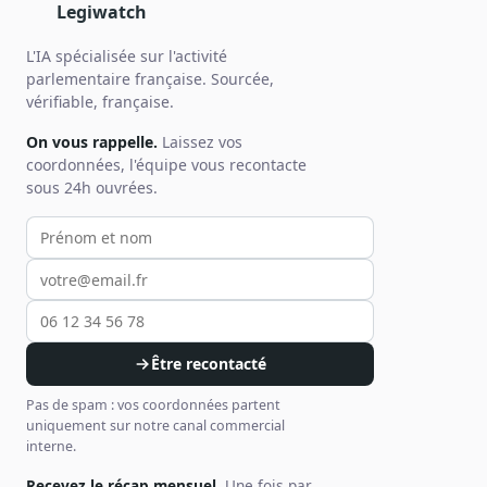
Legiwatch
L'IA spécialisée sur l'activité
parlementaire française. Sourcée,
vérifiable, française.
On vous rappelle.
Laissez vos
coordonnées, l'équipe vous recontacte
sous 24h ouvrées.
Votre prénom et nom
Votre email
Votre téléphone
Être recontacté
Pas de spam : vos coordonnées partent
uniquement sur notre canal commercial
interne.
Recevez le récap mensuel.
Une fois par