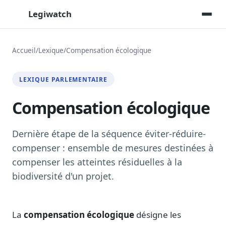
Legiwatch
Accueil
/
Lexique
/
Compensation écologique
Assistant IA
LEXIQUE PARLEMENTAIRE
Posez vos questions, réponses sourcées
Compensation écologique
Transcriptions IA
Toutes les séances AN/Sénat transcrites
Synthèses IA
Dernière étape de la séquence éviter-réduire-
Résumés automatiques des dossiers longs
compenser : ensemble de mesures destinées à
compenser les atteintes résiduelles à la
Veille des matinales radio
9 interviews politiques, analysées avant 10 h
biodiversité d'un projet.
Alertes personnalisées
Par dossier, personne, mot-clé
La
compensation écologique
désigne les
Exports & livrables