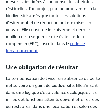
mesures destinées à compenser les atteintes
Notes, briefings, tableaux de bord
résiduelles d’un projet, plan ou programme à la
Fiches parlementaires
biodiversité après que toutes les solutions
Parcours, mandats, prises de position
d’évitement et de réduction ont été mises en
Registre HATVP
oeuvre. Elle constitue le troisième et dernier
Cartographier l'influence sur un dossier
maillon de la séquence dite éviter-réduire-
compenser (ERC), inscrite dans le
code de
l’environnement
.
Affaires publiques
Cabinets, DRI, consultants en lobbying
Une obligation de résultat
Affaires réglementaires
JO, décrets, conseil des ministres, AAI
La compensation doit viser une absence de perte
Fédérations & plaidoyer
nette, voire un gain, de biodiversité. Elle s’inscrit
ONG, syndicats, ordres, associations
dans une logique d’équivalence écologique : les
Parlementaires
milieux et fonctions atteints doivent être recréés
Préparez vos interventions et amendements
ou restaurés, dans une localisation et selon des