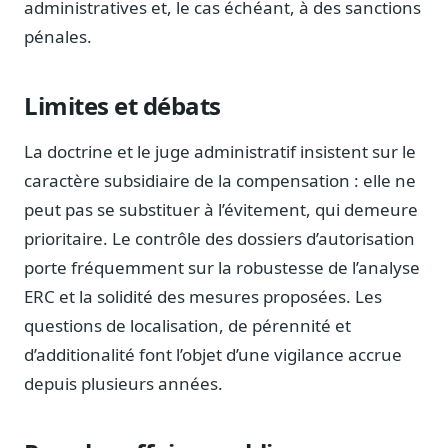
administratives et, le cas échéant, à des sanctions
Blog & Podcast Hémicycle
Analyses, méthodes, coulisses
pénales.
Lexique parlementaire
1027 termes expliqués
Limites et débats
Glossaire affaires publiques
Lexique par thème métier
La doctrine et le juge administratif insistent sur le
caractère subsidiaire de la compensation : elle ne
Sources couvertes
23 flux indexés
peut pas se substituer à l’évitement, qui demeure
prioritaire. Le contrôle des dossiers d’autorisation
Nouveautés produit
Le changelog mensuel
porte fréquemment sur la robustesse de l’analyse
ERC et la solidité des mesures proposées. Les
Ils utilisent Legiwatch
Public Sénat, ONG, cabinets
questions de localisation, de pérennité et
d’additionalité font l’objet d’une vigilance accrue
Qui sommes-nous
Méthode, valeurs et équipe
depuis plusieurs années.
Charte IA
Fiabilité, souveraineté, sobriété