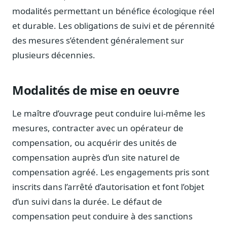
Journalistes
modalités permettant un bénéfice écologique réel
Veille en temps réel, embeds pour vos contenus
et durable. Les obligations de suivi et de pérennité
Chercheurs
des mesures s’étendent généralement sur
Données exhaustives pour vos travaux académiques
plusieurs décennies.
Suivi par secteur
11 secteurs : énergie, santé, finance, numérique…
Modalités de mise en oeuvre
Cas d'usage concrets
Six cas pour gagner du temps
Le maître d’ouvrage peut conduire lui-même les
mesures, contracter avec un opérateur de
Conseil (Advisory)
Consultants seniors, plateforme Legiwatch incluse
compensation, ou acquérir des unités de
compensation auprès d’un site naturel de
compensation agréé. Les engagements pris sont
inscrits dans l’arrêté d’autorisation et font l’objet
Guides pratiques
d’un suivi dans la durée. Le défaut de
17 guides sur le Parlement, la procédure, le plaidoyer
compensation peut conduire à des sanctions