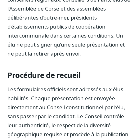
Journalistes
l’Assemblée de Corse et des assemblées
Veille en temps réel, embeds pour vos contenus
délibérantes d’outre-mer, présidents
Chercheurs
d’établissements publics de coopération
Données exhaustives pour vos travaux académiques
intercommunale dans certaines conditions. Un
Suivi par secteur
élu ne peut signer qu’une seule présentation et
11 secteurs : énergie, santé, finance, numérique…
ne peut la retirer après envoi.
Cas d'usage concrets
Six cas pour gagner du temps
Procédure de recueil
Conseil (Advisory)
Consultants seniors, plateforme Legiwatch incluse
Les formulaires officiels sont adressés aux élus
habilités. Chaque présentation est envoyée
directement au Conseil constitutionnel par l’élu,
sans passer par le candidat. Le Conseil contrôle
Guides pratiques
leur authenticité, le respect de la diversité
17 guides sur le Parlement, la procédure, le plaidoyer
géographique requise et procède à la publication