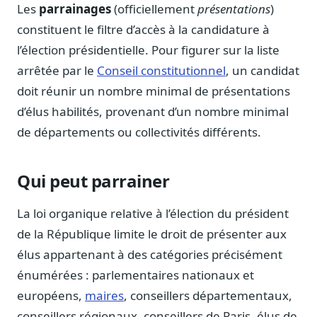
Notes, briefings, tableaux de bord
Les
parrainages
(officiellement
présentations
)
constituent le filtre d’accès à la candidature à
Fiches parlementaires
Parcours, mandats, prises de position
l’élection présidentielle. Pour figurer sur la liste
arrêtée par le
Conseil constitutionnel
, un candidat
Registre HATVP
Cartographier l'influence sur un dossier
doit réunir un nombre minimal de présentations
d’élus habilités, provenant d’un nombre minimal
de départements ou collectivités différents.
Affaires publiques
Qui peut parrainer
Cabinets, DRI, consultants en lobbying
Affaires réglementaires
La loi organique relative à l’élection du président
JO, décrets, conseil des ministres, AAI
de la République limite le droit de présenter aux
Fédérations & plaidoyer
élus appartenant à des catégories précisément
ONG, syndicats, ordres, associations
énumérées : parlementaires nationaux et
Parlementaires
européens,
maires
, conseillers départementaux,
Préparez vos interventions et amendements
conseillers régionaux, conseillers de Paris, élus de