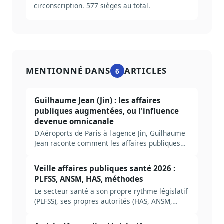
circonscription. 577 sièges au total.
MENTIONNÉ DANS
ARTICLES
6
Guilhaume Jean (Jin) : les affaires
publiques augmentées, ou l'influence
devenue omnicanale
D'Aéroports de Paris à l'agence Jin, Guilhaume
Jean raconte comment les affaires publiques
sont devenues omnicanales : empathie,
dirigeant ambassadeur, IA et préparation de
Veille affaires publiques santé 2026 :
2027.
PLFSS, ANSM, HAS, méthodes
Le secteur santé a son propre rythme législatif
(PLFSS), ses propres autorités (HAS, ANSM,
CNAM), ses propres pièges. Méthode complète
pour construire une veille AP santé efficace en