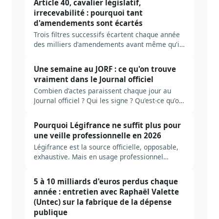
Article 40, cavalier législatif,
2026, avec les acteurs à suivre, les sources
irrecevabilité : pourquoi tant
prioritaires et les erreurs à éviter.
d'amendements sont écartés
Trois filtres successifs écartent chaque année
des milliers d'amendements avant même qu'ils
soient discutés : recevabilité financière, lien
avec le texte, qualité légistique. Décodage des
Une semaine au JORF : ce qu'on trouve
règles, des seuils tolérés, et de ce que ça
vraiment dans le Journal officiel
change pour qui veut peser sur la loi.
Combien d'actes paraissent chaque jour au
Journal officiel ? Qui les signe ? Qu'est-ce qu'on
rate en ne lisant que le sommaire ? Plongée
dans la mécanique réelle du JORF, et ce qu'il
Pourquoi Légifrance ne suffit plus pour
faut industrialiser pour ne pas se noyer.
une veille professionnelle en 2026
Légifrance est la source officielle, opposable,
exhaustive. Mais en usage professionnel
quotidien, six manques structurels obligent à
construire une couche par-dessus. Tour
5 à 10 milliards d'euros perdus chaque
d'horizon honnête, sans le pitch.
année : entretien avec Raphaël Valette
(Untec) sur la fabrique de la dépense
publique