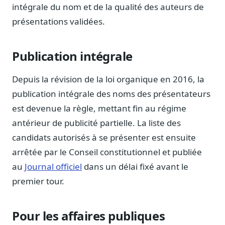
Blog & Podcast Hémicycle
intégrale du nom et de la qualité des auteurs de
Analyses, méthodes, coulisses
présentations validées.
Lexique parlementaire
1027 termes expliqués
Publication intégrale
Glossaire affaires publiques
Lexique par thème métier
Depuis la révision de la loi organique en 2016, la
Sources couvertes
publication intégrale des noms des présentateurs
23 flux indexés
est devenue la règle, mettant fin au régime
Nouveautés produit
antérieur de publicité partielle. La liste des
Le changelog mensuel
candidats autorisés à se présenter est ensuite
Ils utilisent Legiwatch
arrêtée par le Conseil constitutionnel et publiée
Public Sénat, ONG, cabinets
au
Journal officiel
dans un délai fixé avant le
Qui sommes-nous
premier tour.
Méthode, valeurs et équipe
Charte IA
Pour les affaires publiques
Fiabilité, souveraineté, sobriété