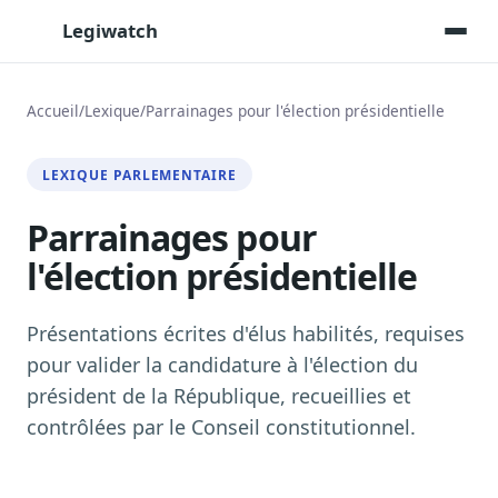
Legiwatch
Accueil
/
Lexique
/
Parrainages pour l'élection présidentielle
Assistant IA
LEXIQUE PARLEMENTAIRE
Posez vos questions, réponses sourcées
Parrainages pour
Transcriptions IA
Toutes les séances AN/Sénat transcrites
l'élection présidentielle
Synthèses IA
Résumés automatiques des dossiers longs
Présentations écrites d'élus habilités, requises
Veille des matinales radio
pour valider la candidature à l'élection du
9 interviews politiques, analysées avant 10 h
président de la République, recueillies et
Alertes personnalisées
contrôlées par le Conseil constitutionnel.
Par dossier, personne, mot-clé
Exports & livrables