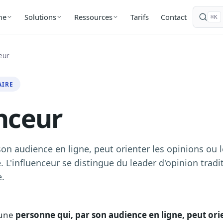
Tarifs
Contact
me
Solutions
Ressources
⌘K
eur
AIRE
nceur
son audience en ligne, peut orienter les opinions o
L'influenceur se distingue du leader d'opinion tradi
.
 une
personne qui, par son audience en ligne, peut ori