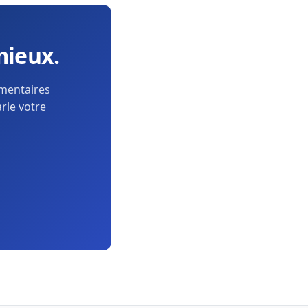
mieux.
ementaires
arle votre