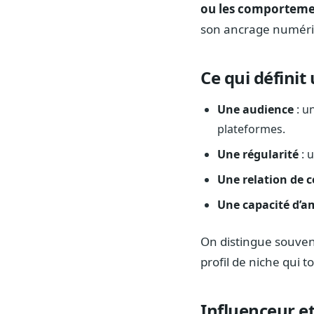
ou les comporteme
son ancrage numériqu
Ce qui définit
Une audience
: u
plateformes.
Une régularité
: 
Une relation de 
Une capacité d’am
On distingue souvent
profil de niche qui
Influenceur et