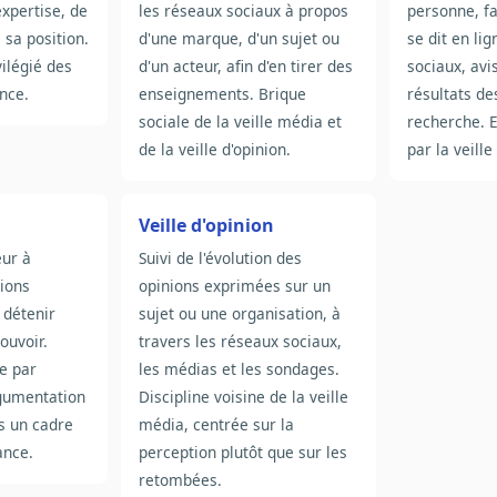
expertise, de
les réseaux sociaux à propos
personne, f
 sa position.
d'une marque, d'un sujet ou
se dit en li
vilégié des
d'un acteur, afin d'en tirer des
sociaux, avis
ence.
enseignements. Brique
résultats d
sociale de la veille média et
recherche. E
de la veille d'opinion.
par la veill
Veille d'opinion
eur à
Suivi de l'évolution des
sions
opinions exprimées sur un
 détenir
sujet ou une organisation, à
ouvoir.
travers les réseaux sociaux,
ce par
les médias et les sondages.
rgumentation
Discipline voisine de la veille
ns un cadre
média, centrée sur la
ance.
perception plutôt que sur les
retombées.