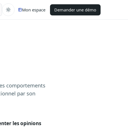
Mon espace
Demander une démo
u les comportements
tionnel par son
enter les opinions