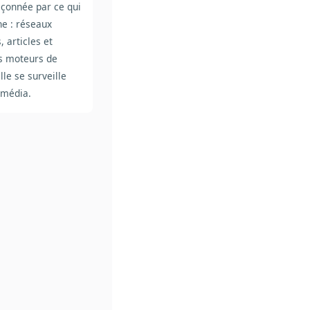
açonnée par ce qui
gne : réseaux
, articles et
es moteurs de
lle se surveille
e média.