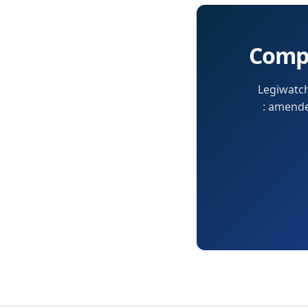
Compr
Legiwatch
: amendem