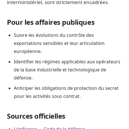
interministériel, sont strictement encadrées.
Blog & Podcast Hémicycle
Analyses, méthodes, coulisses
Lexique parlementaire
Pour les affaires publiques
1027 termes expliqués
Suivre les évolutions du contrôle des
Glossaire affaires publiques
Lexique par thème métier
exportations sensibles et leur articulation
européenne.
Sources couvertes
23 flux indexés
Identifier les régimes applicables aux opérateurs
Nouveautés produit
de la base industrielle et technologique de
Le changelog mensuel
défense.
Ils utilisent Legiwatch
Anticiper les obligations de protection du secret
Public Sénat, ONG, cabinets
pour les activités sous contrat.
Qui sommes-nous
Méthode, valeurs et équipe
Sources officielles
Charte IA
Fiabilité, souveraineté, sobriété