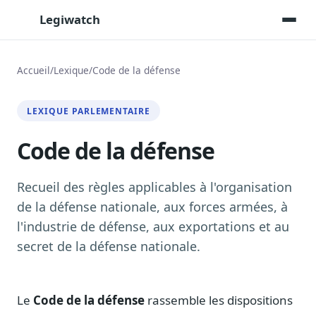
Legiwatch
Accueil
/
Lexique
/
Code de la défense
Assistant IA
LEXIQUE PARLEMENTAIRE
Posez vos questions, réponses sourcées
Code de la défense
Transcriptions IA
Toutes les séances AN/Sénat transcrites
Synthèses IA
Recueil des règles applicables à l'organisation
Résumés automatiques des dossiers longs
de la défense nationale, aux forces armées, à
l'industrie de défense, aux exportations et au
Veille des matinales radio
9 interviews politiques, analysées avant 10 h
secret de la défense nationale.
Alertes personnalisées
Par dossier, personne, mot-clé
Le
Code de la défense
rassemble les dispositions
Exports & livrables