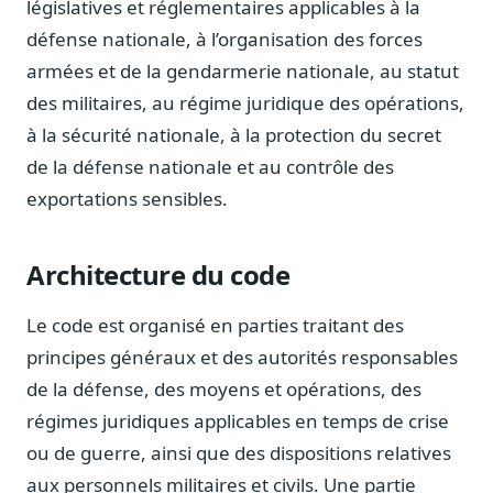
législatives et réglementaires applicables à la
Notes, briefings, tableaux de bord
défense nationale, à l’organisation des forces
Fiches parlementaires
armées et de la gendarmerie nationale, au statut
Parcours, mandats, prises de position
des militaires, au régime juridique des opérations,
Registre HATVP
à la sécurité nationale, à la protection du secret
Cartographier l'influence sur un dossier
de la défense nationale et au contrôle des
exportations sensibles.
Affaires publiques
Architecture du code
Cabinets, DRI, consultants en lobbying
Affaires réglementaires
Le code est organisé en parties traitant des
JO, décrets, conseil des ministres, AAI
principes généraux et des autorités responsables
Fédérations & plaidoyer
de la défense, des moyens et opérations, des
ONG, syndicats, ordres, associations
régimes juridiques applicables en temps de crise
Parlementaires
ou de guerre, ainsi que des dispositions relatives
Préparez vos interventions et amendements
aux personnels militaires et civils. Une partie