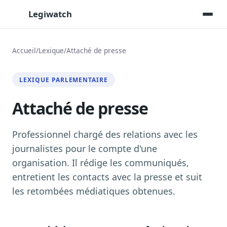
Legiwatch
Accueil
/
Lexique
/
Attaché de presse
Assistant IA
LEXIQUE PARLEMENTAIRE
Posez vos questions, réponses sourcées
Attaché de presse
Transcriptions IA
Toutes les séances AN/Sénat transcrites
Synthèses IA
Professionnel chargé des relations avec les
Résumés automatiques des dossiers longs
journalistes pour le compte d'une
organisation. Il rédige les communiqués,
Veille des matinales radio
9 interviews politiques, analysées avant 10 h
entretient les contacts avec la presse et suit
les retombées médiatiques obtenues.
Alertes personnalisées
Par dossier, personne, mot-clé
Exports & livrables