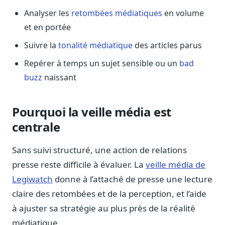
Sécurité
Analyser les
retombées médiatiques
en volume
Hébergement européen, RGPD
et en portée
Presse
Suivre la
tonalité médiatique
des articles parus
Kit média, contacts
Repérer à temps un sujet sensible ou un
bad
buzz
naissant
Pourquoi la veille média est
centrale
Sans suivi structuré, une action de relations
presse reste difficile à évaluer. La
veille média de
Legiwatch
donne à l’attaché de presse une lecture
claire des retombées et de la perception, et l’aide
à ajuster sa stratégie au plus près de la réalité
médiatique.