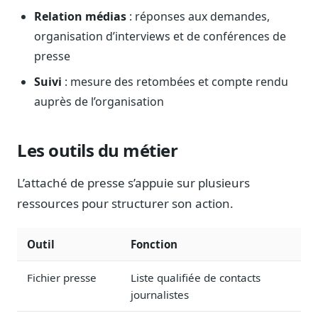
Journalistes
Relation médias
: réponses aux demandes,
Veille en temps réel, embeds pour vos contenus
organisation d’interviews et de conférences de
Chercheurs
presse
Données exhaustives pour vos travaux académiques
Suivi
: mesure des retombées et compte rendu
Suivi par secteur
auprès de l’organisation
11 secteurs : énergie, santé, finance, numérique…
Cas d'usage concrets
Les outils du métier
Six cas pour gagner du temps
L’attaché de presse s’appuie sur plusieurs
Conseil (Advisory)
Consultants seniors, plateforme Legiwatch incluse
ressources pour structurer son action.
Outil
Fonction
Fichier presse
Liste qualifiée de contacts
Guides pratiques
17 guides sur le Parlement, la procédure, le plaidoyer
journalistes