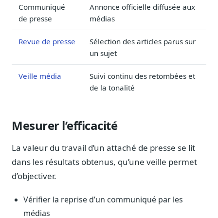
Blog & Podcast Hémicycle
Communiqué
Annonce officielle diffusée aux
Analyses, méthodes, coulisses
de presse
médias
Lexique parlementaire
Revue de presse
Sélection des articles parus sur
1027 termes expliqués
un sujet
Glossaire affaires publiques
Lexique par thème métier
Veille média
Suivi continu des retombées et
de la tonalité
Sources couvertes
23 flux indexés
Nouveautés produit
Mesurer l’efficacité
Le changelog mensuel
Ils utilisent Legiwatch
La valeur du travail d’un attaché de presse se lit
Public Sénat, ONG, cabinets
dans les résultats obtenus, qu’une veille permet
Qui sommes-nous
d’objectiver.
Méthode, valeurs et équipe
Vérifier la reprise d’un communiqué par les
Charte IA
Fiabilité, souveraineté, sobriété
médias