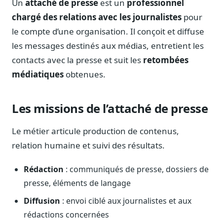
Un
attaché de presse
est un
professionnel
Notes, briefings, tableaux de bord
chargé des relations avec les journalistes
pour
Fiches parlementaires
le compte d’une organisation. Il conçoit et diffuse
Parcours, mandats, prises de position
les messages destinés aux médias, entretient les
Registre HATVP
contacts avec la presse et suit les
retombées
Cartographier l'influence sur un dossier
médiatiques
obtenues.
Les missions de l’attaché de presse
Affaires publiques
Cabinets, DRI, consultants en lobbying
Le métier articule production de contenus,
relation humaine et suivi des résultats.
Affaires réglementaires
JO, décrets, conseil des ministres, AAI
Rédaction
: communiqués de presse, dossiers de
Fédérations & plaidoyer
presse, éléments de langage
ONG, syndicats, ordres, associations
Diffusion
: envoi ciblé aux journalistes et aux
Parlementaires
Préparez vos interventions et amendements
rédactions concernées