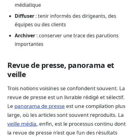
médiatique
Journalistes
Veille en temps réel, embeds pour vos contenus
Diffuser
: tenir informés des dirigeants, des
Chercheurs
équipes ou des clients
Données exhaustives pour vos travaux académiques
Archiver
: conserver une trace des parutions
Suivi par secteur
importantes
11 secteurs : énergie, santé, finance, numérique…
Cas d'usage concrets
Revue de presse, panorama et
Six cas pour gagner du temps
veille
Conseil (Advisory)
Consultants seniors, plateforme Legiwatch incluse
Trois notions voisines se confondent souvent. La
revue de presse est un livrable rédigé et sélectif.
Le
panorama de presse
est une compilation plus
large, où les articles sont souvent reproduits. La
Guides pratiques
veille média
, enfin, est le processus continu dont
17 guides sur le Parlement, la procédure, le plaidoyer
la revue de presse n’est que l’un des résultats