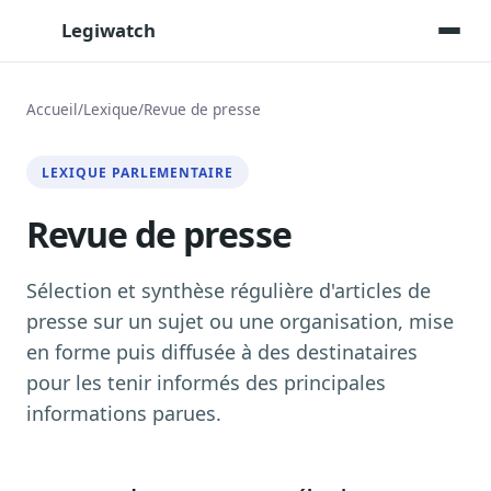
Legiwatch
Accueil
/
Lexique
/
Revue de presse
Assistant IA
LEXIQUE PARLEMENTAIRE
Posez vos questions, réponses sourcées
Revue de presse
Transcriptions IA
Toutes les séances AN/Sénat transcrites
Synthèses IA
Sélection et synthèse régulière d'articles de
Résumés automatiques des dossiers longs
presse sur un sujet ou une organisation, mise
en forme puis diffusée à des destinataires
Veille des matinales radio
9 interviews politiques, analysées avant 10 h
pour les tenir informés des principales
informations parues.
Alertes personnalisées
Par dossier, personne, mot-clé
Exports & livrables