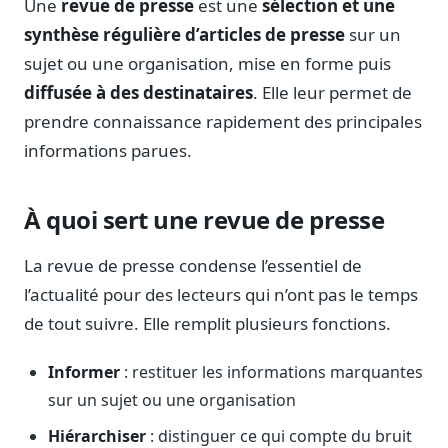
Une
revue de presse
est une
sélection et une
Notes, briefings, tableaux de bord
synthèse régulière d’articles de presse
sur un
Fiches parlementaires
sujet ou une organisation, mise en forme puis
Parcours, mandats, prises de position
diffusée à des destinataires
. Elle leur permet de
Registre HATVP
prendre connaissance rapidement des principales
Cartographier l'influence sur un dossier
informations parues.
À quoi sert une revue de presse
Affaires publiques
Cabinets, DRI, consultants en lobbying
La revue de presse condense l’essentiel de
l’actualité pour des lecteurs qui n’ont pas le temps
Affaires réglementaires
JO, décrets, conseil des ministres, AAI
de tout suivre. Elle remplit plusieurs fonctions.
Fédérations & plaidoyer
Informer
: restituer les informations marquantes
ONG, syndicats, ordres, associations
sur un sujet ou une organisation
Parlementaires
Préparez vos interventions et amendements
Hiérarchiser
: distinguer ce qui compte du bruit