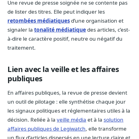
Une revue de presse soignée ne se contente pas
Sécurité
de lister des titres. Elle peut indiquer les
Hébergement européen, RGPD
retombées médiatiques
d’une organisation et
Presse
signaler la
tonalité médiatique
des articles, c’est-
Kit média, contacts
à-dire le caractère positif, neutre ou négatif du
traitement.
Lien avec la veille et les affaires
publiques
En affaires publiques, la revue de presse devient
un outil de pilotage : elle synthétise chaque jour
les signaux politiques et réglementaires utiles à la
décision. Reliée à la
veille média
et à la
solution
affaires publiques de Legiwatch
, elle transforme
un flux d’articles dispersés en une lecture claire et