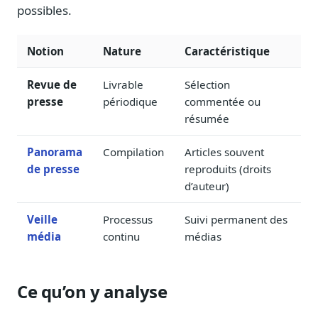
Blog & Podcast Hémicycle
possibles.
Analyses, méthodes, coulisses
Lexique parlementaire
Notion
Nature
Caractéristique
1027 termes expliqués
Revue de
Livrable
Sélection
Glossaire affaires publiques
presse
périodique
commentée ou
Lexique par thème métier
résumée
Sources couvertes
23 flux indexés
Panorama
Compilation
Articles souvent
de presse
reproduits (droits
Nouveautés produit
Le changelog mensuel
d’auteur)
Ils utilisent Legiwatch
Veille
Processus
Suivi permanent des
Public Sénat, ONG, cabinets
média
continu
médias
Qui sommes-nous
Méthode, valeurs et équipe
Ce qu’on y analyse
Charte IA
Fiabilité, souveraineté, sobriété