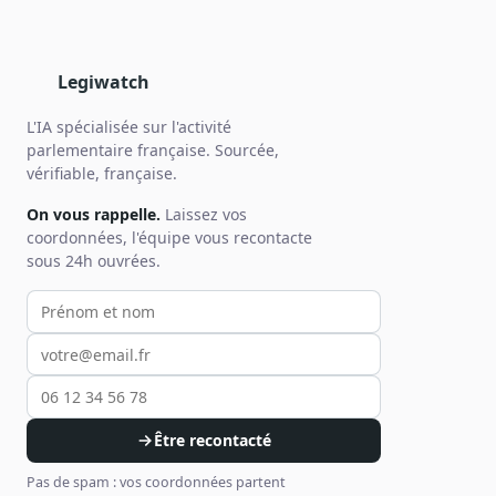
Legiwatch
L'IA spécialisée sur l'activité
parlementaire française. Sourcée,
vérifiable, française.
On vous rappelle.
Laissez vos
coordonnées, l'équipe vous recontacte
sous 24h ouvrées.
Votre prénom et nom
Votre email
Votre téléphone
Être recontacté
Pas de spam : vos coordonnées partent