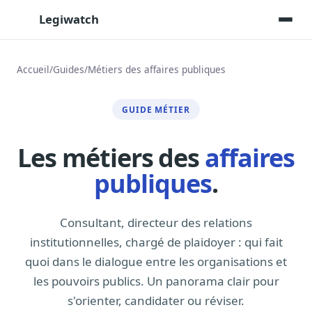
Legiwatch
Accueil
/
Guides
/
Métiers des affaires publiques
Assistant IA
GUIDE MÉTIER
Posez vos questions, réponses sourcées
Transcriptions IA
Les métiers des
affaires
Toutes les séances AN/Sénat transcrites
publiques
.
Synthèses IA
Résumés automatiques des dossiers longs
Consultant, directeur des relations
Veille des matinales radio
9 interviews politiques, analysées avant 10 h
institutionnelles, chargé de plaidoyer : qui fait
quoi dans le dialogue entre les organisations et
Alertes personnalisées
Par dossier, personne, mot-clé
les pouvoirs publics. Un panorama clair pour
s'orienter, candidater ou réviser.
Exports & livrables