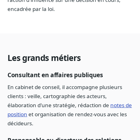
Journalistes
encadrée par la loi.
Veille en temps réel, embeds pour vos contenus
Chercheurs
Données exhaustives pour vos travaux académiques
Suivi par secteur
11 secteurs : énergie, santé, finance, numérique…
Les grands métiers
Cas d'usage concrets
Six cas pour gagner du temps
Consultant en affaires publiques
Conseil (Advisory)
En cabinet de conseil, il accompagne plusieurs
Consultants seniors, plateforme Legiwatch incluse
clients : veille, cartographie des acteurs,
élaboration d'une stratégie, rédaction de
notes de
position
et organisation de rendez-vous avec les
décideurs.
Guides pratiques
17 guides sur le Parlement, la procédure, le plaidoyer