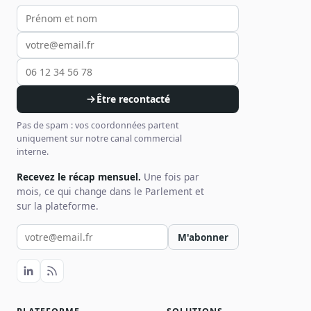
Votre prénom et nom
Votre email
Votre téléphone
Être recontacté
Pas de spam : vos coordonnées partent
uniquement sur notre canal commercial
interne.
Recevez le récap mensuel.
Une fois par
mois, ce qui change dans le Parlement et
sur la plateforme.
Votre email pour la newsletter
M'abonner