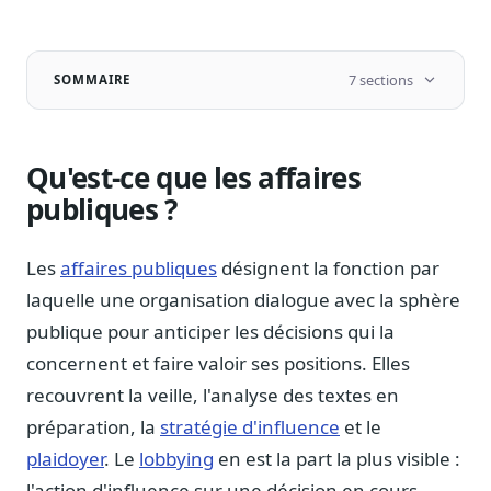
Notes, briefings, tableaux de bord
Fiches parlementaires
Parcours, mandats, prises de position
7 sections
SOMMAIRE
Registre HATVP
Cartographier l'influence sur un dossier
Qu'est-ce que les affaires
publiques ?
Affaires publiques
Les
affaires publiques
désignent la fonction par
Cabinets, DRI, consultants en lobbying
laquelle une organisation dialogue avec la sphère
Affaires réglementaires
publique pour anticiper les décisions qui la
JO, décrets, conseil des ministres, AAI
concernent et faire valoir ses positions. Elles
Fédérations & plaidoyer
recouvrent la veille, l'analyse des textes en
ONG, syndicats, ordres, associations
préparation, la
stratégie d'influence
et le
Parlementaires
plaidoyer
. Le
lobbying
en est la part la plus visible :
Préparez vos interventions et amendements
l'action d'influence sur une décision en cours,