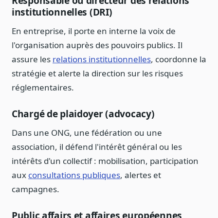
Responsable ou directeur des relations
Blog & Podcast Hémicycle
institutionnelles (DRI)
Analyses, méthodes, coulisses
En entreprise, il porte en interne la voix de
Lexique parlementaire
1027 termes expliqués
l'organisation auprès des pouvoirs publics. Il
assure les
relations institutionnelles
, coordonne la
Glossaire affaires publiques
Lexique par thème métier
stratégie et alerte la direction sur les risques
réglementaires.
Sources couvertes
23 flux indexés
Chargé de plaidoyer (advocacy)
Nouveautés produit
Le changelog mensuel
Dans une ONG, une fédération ou une
Ils utilisent Legiwatch
association, il défend l'intérêt général ou les
Public Sénat, ONG, cabinets
intérêts d'un collectif : mobilisation, participation
Qui sommes-nous
aux
consultations publiques
, alertes et
Méthode, valeurs et équipe
campagnes.
Charte IA
Fiabilité, souveraineté, sobriété
Public affairs et affaires européennes