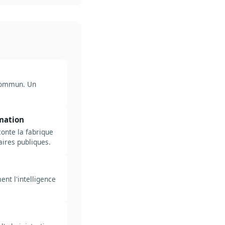
 commun. Un
rmation
onte la fabrique
faires publiques.
nt l'intelligence