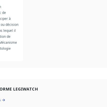
n
c de
iciper à
 ou décision
s lequel il
tion de
. Mécanisme
tologie
FORME LEGIWATCH
s →