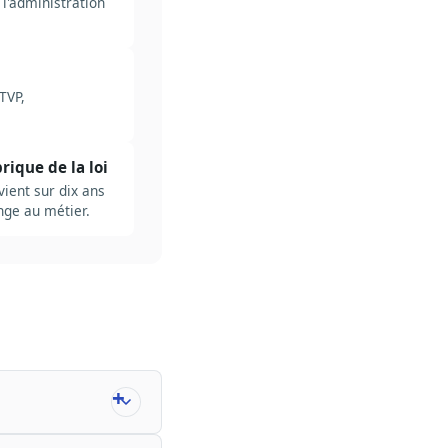
l'administration
TVP,
rique de la loi
vient sur dix ans
ange au métier.