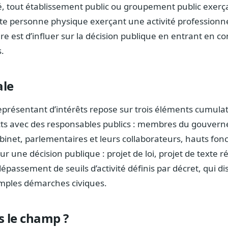
é, tout établissement public ou groupement public exerça
 personne physique exerçant une activité professionnell
ère est d’influer sur la décision publique en entrant en c
.
ale
représentant d’intérêts repose sur trois éléments cumulat
acts avec des responsables publics : membres du gouver
binet, parlementaires et leurs collaborateurs, hauts fonc
 sur une décision publique : projet de loi, projet de texte 
 dépassement de seuils d’activité définis par décret, qui d
imples démarches civiques.
s le champ ?