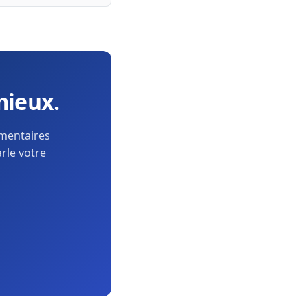
mieux.
ementaires
arle votre