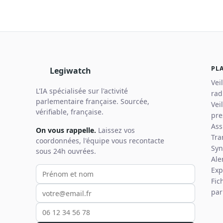
PL
Legiwatch
Vei
L'IA spécialisée sur l'activité
rad
parlementaire française. Sourcée,
Vei
vérifiable, française.
pre
Ass
On vous rappelle.
Laissez vos
Tra
coordonnées, l'équipe vous recontacte
Syn
sous 24h ouvrées.
Ale
Votre prénom et nom
Votre email
Votre téléphone
Exp
Fic
par