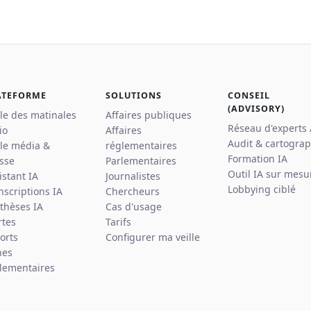
ATEFORME
SOLUTIONS
CONSEIL
(ADVISORY)
lle des matinales
Affaires publiques
Réseau d'experts
io
Affaires
Audit & cartograp
lle média &
réglementaires
Formation IA
sse
Parlementaires
Outil IA sur mesu
istant IA
Journalistes
Lobbying ciblé
nscriptions IA
Chercheurs
thèses IA
Cas d'usage
rtes
Tarifs
orts
Configurer ma veille
hes
lementaires