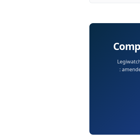
Compr
Legiwatch
: amendem