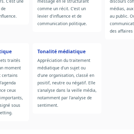
rs. C'est une
message en le structurant
discours co
 de
comme un récit. C'est un
médias, aux 
nfluence.
levier d'influence et de
au public. Ou
communication politique.
communicati
des affaires
tique
Tonalité médiatique
ets traités
Appréciation du traitement
 un moment
médiatique d'un sujet ou
 certains
d'une organisation, classé en
l'agenda
positif, neutre ou négatif. Elle
nce ceux
s'analyse dans la veille média,
 importants,
notamment par l'analyse de
signé sous
sentiment.
etting.