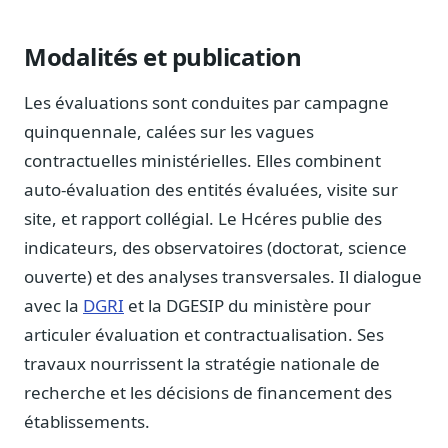
Blog & Podcast Hémicycle
Analyses, méthodes, coulisses
Modalités et publication
Lexique parlementaire
1027 termes expliqués
Les évaluations sont conduites par campagne
Glossaire affaires publiques
quinquennale, calées sur les vagues
Lexique par thème métier
contractuelles ministérielles. Elles combinent
Sources couvertes
auto-évaluation des entités évaluées, visite sur
23 flux indexés
site, et rapport collégial. Le Hcéres publie des
Nouveautés produit
indicateurs, des observatoires (doctorat, science
Le changelog mensuel
ouverte) et des analyses transversales. Il dialogue
Ils utilisent Legiwatch
avec la
DGRI
et la DGESIP du ministère pour
Public Sénat, ONG, cabinets
articuler évaluation et contractualisation. Ses
Qui sommes-nous
travaux nourrissent la stratégie nationale de
Méthode, valeurs et équipe
recherche et les décisions de financement des
Charte IA
établissements.
Fiabilité, souveraineté, sobriété