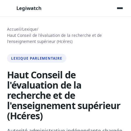
Legiwatch
Accueil
/
Lexique
/
Haut Conseil de l'évaluation de la recherche et de
l'enseignement supérieur (Hcéres)
Assistant IA
Posez vos questions, réponses sourcées
LEXIQUE PARLEMENTAIRE
Transcriptions IA
Toutes les séances AN/Sénat transcrites
Haut Conseil de
Synthèses IA
l'évaluation de la
Résumés automatiques des dossiers longs
recherche et de
Veille des matinales radio
9 interviews politiques, analysées avant 10 h
l'enseignement supérieur
Alertes personnalisées
(Hcéres)
Par dossier, personne, mot-clé
Exports & livrables
Autorité administrative indépendante chargée