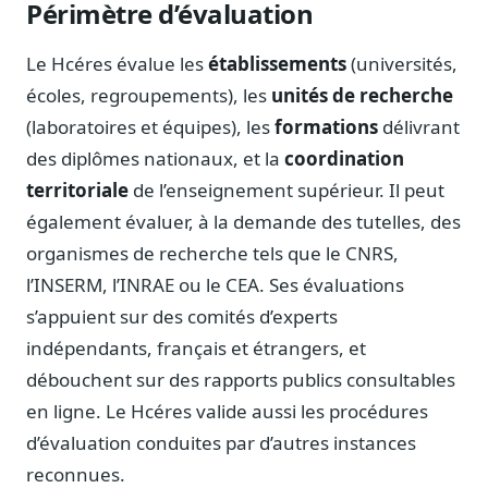
Périmètre d’évaluation
Journalistes
Veille en temps réel, embeds pour vos contenus
Le Hcéres évalue les
établissements
(universités,
Chercheurs
écoles, regroupements), les
unités de recherche
Données exhaustives pour vos travaux académiques
(laboratoires et équipes), les
formations
délivrant
Suivi par secteur
des diplômes nationaux, et la
coordination
11 secteurs : énergie, santé, finance, numérique…
territoriale
de l’enseignement supérieur. Il peut
Cas d'usage concrets
également évaluer, à la demande des tutelles, des
Six cas pour gagner du temps
organismes de recherche tels que le CNRS,
Conseil (Advisory)
l’INSERM, l’INRAE ou le CEA. Ses évaluations
Consultants seniors, plateforme Legiwatch incluse
s’appuient sur des comités d’experts
indépendants, français et étrangers, et
débouchent sur des rapports publics consultables
en ligne. Le Hcéres valide aussi les procédures
Guides pratiques
d’évaluation conduites par d’autres instances
17 guides sur le Parlement, la procédure, le plaidoyer
reconnues.