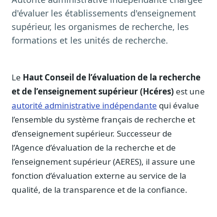
Notes, briefings, tableaux de bord
d'évaluer les établissements d'enseignement
Fiches parlementaires
supérieur, les organismes de recherche, les
Parcours, mandats, prises de position
formations et les unités de recherche.
Registre HATVP
Cartographier l'influence sur un dossier
Le
Haut Conseil de l’évaluation de la recherche
et de l’enseignement supérieur (Hcéres)
est une
autorité administrative indépendante
qui évalue
Affaires publiques
l’ensemble du système français de recherche et
Cabinets, DRI, consultants en lobbying
d’enseignement supérieur. Successeur de
Affaires réglementaires
l’Agence d’évaluation de la recherche et de
JO, décrets, conseil des ministres, AAI
l’enseignement supérieur (AERES), il assure une
Fédérations & plaidoyer
fonction d’évaluation externe au service de la
ONG, syndicats, ordres, associations
qualité, de la transparence et de la confiance.
Parlementaires
Préparez vos interventions et amendements