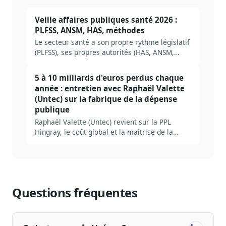
Veille affaires publiques santé 2026 :
PLFSS, ANSM, HAS, méthodes
Le secteur santé a son propre rythme législatif
(PLFSS), ses propres autorités (HAS, ANSM,
CNAM), ses propres pièges. Méthode complète
pour construire une veille AP santé efficace en
5 à 10 milliards d'euros perdus chaque
2026, avec les acteurs à suivre, les sources
année : entretien avec Raphaël Valette
prioritaires et les erreurs à éviter.
(Untec) sur la fabrique de la dépense
publique
Raphaël Valette (Untec) revient sur la PPL
Hingray, le coût global et la maîtrise de la
dépense publique.
Questions fréquentes