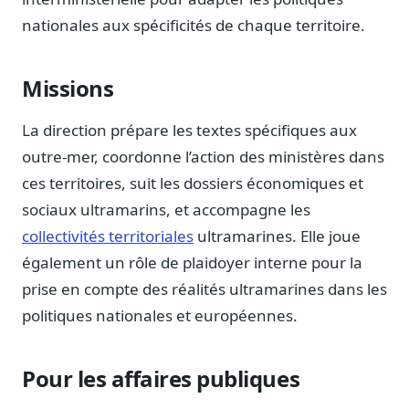
Journalistes
nationales aux spécificités de chaque territoire.
Veille en temps réel, embeds pour vos contenus
Chercheurs
Missions
Données exhaustives pour vos travaux académiques
Suivi par secteur
La direction prépare les textes spécifiques aux
11 secteurs : énergie, santé, finance, numérique…
outre-mer, coordonne l’action des ministères dans
ces territoires, suit les dossiers économiques et
Cas d'usage concrets
Six cas pour gagner du temps
sociaux ultramarins, et accompagne les
collectivités territoriales
ultramarines. Elle joue
Conseil (Advisory)
Consultants seniors, plateforme Legiwatch incluse
également un rôle de plaidoyer interne pour la
prise en compte des réalités ultramarines dans les
politiques nationales et européennes.
Guides pratiques
Pour les affaires publiques
17 guides sur le Parlement, la procédure, le plaidoyer