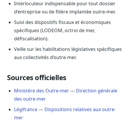
Blog & Podcast Hémicycle
Interlocuteur indispensable pour tout dossier
Analyses, méthodes, coulisses
d’entreprise ou de filière implantée outre-mer.
Lexique parlementaire
Suivi des dispositifs fiscaux et économiques
1027 termes expliqués
spécifiques (LODEOM, octroi de mer,
Glossaire affaires publiques
défiscalisation).
Lexique par thème métier
Veille sur les habilitations législatives spécifiques
Sources couvertes
aux collectivités d’outre-mer.
23 flux indexés
Nouveautés produit
Sources officielles
Le changelog mensuel
Ils utilisent Legiwatch
Ministère des Outre-mer — Direction générale
Public Sénat, ONG, cabinets
des outre-mer
Qui sommes-nous
Légifrance — Dispositions relatives aux outre-
Méthode, valeurs et équipe
mer
Charte IA
Fiabilité, souveraineté, sobriété