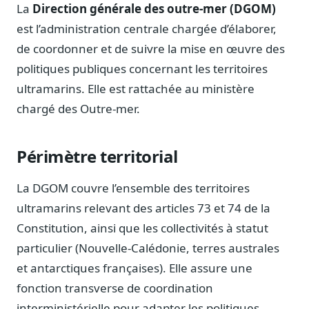
Notes, briefings, tableaux de bord
La
Direction générale des outre-mer (DGOM)
est l’administration centrale chargée d’élaborer,
Fiches parlementaires
Parcours, mandats, prises de position
de coordonner et de suivre la mise en œuvre des
politiques publiques concernant les territoires
Registre HATVP
Cartographier l'influence sur un dossier
ultramarins. Elle est rattachée au ministère
chargé des Outre-mer.
Périmètre territorial
Affaires publiques
Cabinets, DRI, consultants en lobbying
La DGOM couvre l’ensemble des territoires
Affaires réglementaires
ultramarins relevant des articles 73 et 74 de la
JO, décrets, conseil des ministres, AAI
Constitution, ainsi que les collectivités à statut
Fédérations & plaidoyer
particulier (Nouvelle-Calédonie, terres australes
ONG, syndicats, ordres, associations
et antarctiques françaises). Elle assure une
Parlementaires
fonction transverse de coordination
Préparez vos interventions et amendements
interministérielle pour adapter les politiques