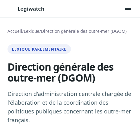
Legiwatch
Accueil
/
Lexique
/
Direction générale des outre-mer (DGOM)
Assistant IA
LEXIQUE PARLEMENTAIRE
Posez vos questions, réponses sourcées
Direction générale des
Transcriptions IA
Toutes les séances AN/Sénat transcrites
outre-mer (DGOM)
Synthèses IA
Résumés automatiques des dossiers longs
Direction d'administration centrale chargée de
Veille des matinales radio
l'élaboration et de la coordination des
9 interviews politiques, analysées avant 10 h
politiques publiques concernant les outre-mer
Alertes personnalisées
français.
Par dossier, personne, mot-clé
Exports & livrables