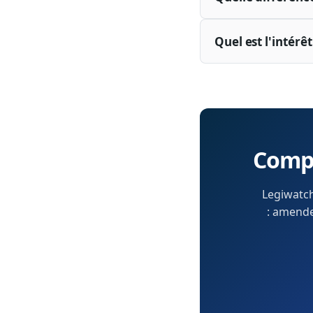
Quel est l'intérê
Compr
Legiwatch
: amendem