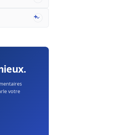
mieux.
ementaires
arle votre