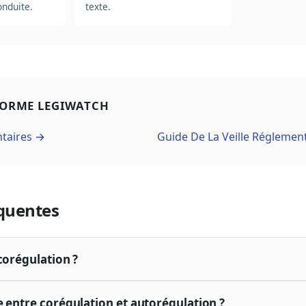
nduite.
texte.
FORME LEGIWATCH
ntaires →
Guide De La Veille Réglemen
quentes
corégulation ?
e entre corégulation et autorégulation ?