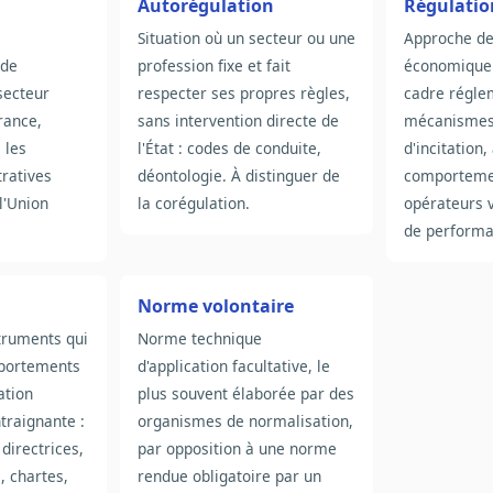
Autorégulation
Régulation
Situation où un secteur ou une
Approche de
 de
profession fixe et fait
économique
secteur
respecter ses propres règles,
cadre régle
rance,
sans intervention directe de
mécanismes 
 les
l'État : codes de conduite,
d'incitation,
tratives
déontologie. À distinguer de
comporteme
l'Union
la corégulation.
opérateurs v
de performa
Norme volontaire
truments qui
Norme technique
mportements
d'application facultative, le
ation
plus souvent élaborée par des
traignante :
organismes de normalisation,
 directrices,
par opposition à une norme
 chartes,
rendue obligatoire par un