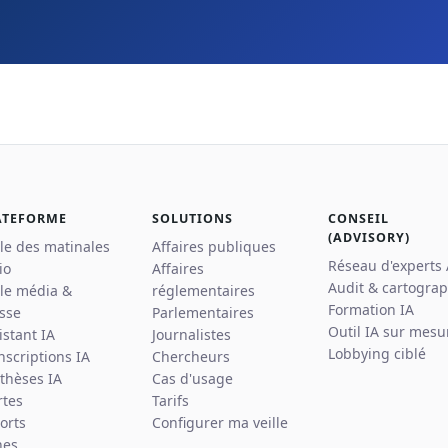
ATEFORME
SOLUTIONS
CONSEIL
(ADVISORY)
lle des matinales
Affaires publiques
Réseau d'experts
io
Affaires
Audit & cartograp
lle média &
réglementaires
Formation IA
sse
Parlementaires
Outil IA sur mesu
istant IA
Journalistes
Lobbying ciblé
nscriptions IA
Chercheurs
thèses IA
Cas d'usage
rtes
Tarifs
orts
Configurer ma veille
hes