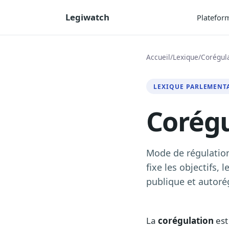
Legiwatch
Platefor
Accueil
/
Lexique
/
Corégul
LEXIQUE PARLEMENT
Corégu
Mode de régulation
fixe les objectifs,
publique et autoré
La
corégulation
est