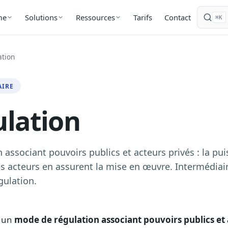
Tarifs
Contact
me
Solutions
Ressources
⌘K
ation
AIRE
lation
 associant pouvoirs publics et acteurs privés : la pu
 les acteurs en assurent la mise en œuvre. Intermédiai
gulation.
 un
mode de régulation associant pouvoirs publics et 