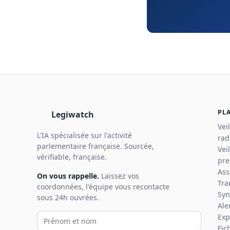
PL
Legiwatch
Vei
L'IA spécialisée sur l'activité
rad
parlementaire française. Sourcée,
Vei
vérifiable, française.
pre
Ass
On vous rappelle.
Laissez vos
Tra
coordonnées, l'équipe vous recontacte
Syn
sous 24h ouvrées.
Ale
Votre prénom et nom
Votre email
Votre téléphone
Exp
Fic