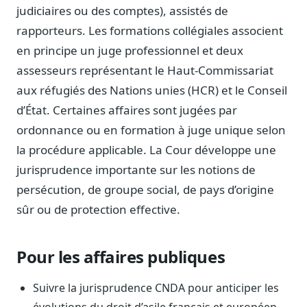
Blog & Podcast Hémicycle
judiciaires ou des comptes), assistés de
Analyses, méthodes, coulisses
rapporteurs. Les formations collégiales associent
Lexique parlementaire
en principe un juge professionnel et deux
1027 termes expliqués
assesseurs représentant le Haut-Commissariat
Glossaire affaires publiques
aux réfugiés des Nations unies (HCR) et le Conseil
Lexique par thème métier
d’État. Certaines affaires sont jugées par
Sources couvertes
ordonnance ou en formation à juge unique selon
23 flux indexés
la procédure applicable. La Cour développe une
Nouveautés produit
jurisprudence importante sur les notions de
Le changelog mensuel
persécution, de groupe social, de pays d’origine
Ils utilisent Legiwatch
sûr ou de protection effective.
Public Sénat, ONG, cabinets
Qui sommes-nous
Pour les affaires publiques
Méthode, valeurs et équipe
Charte IA
Suivre la jurisprudence CNDA pour anticiper les
Fiabilité, souveraineté, sobriété