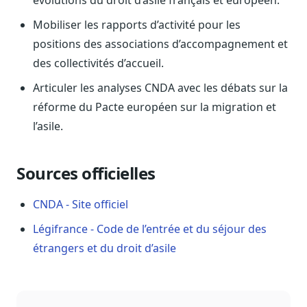
évolutions du droit d’asile français et européen.
Sécurité
Mobiliser les rapports d’activité pour les
Hébergement européen, RGPD
positions des associations d’accompagnement et
Presse
des collectivités d’accueil.
Kit média, contacts
Articuler les analyses CNDA avec les débats sur la
réforme du Pacte européen sur la migration et
l’asile.
Sources officielles
CNDA - Site officiel
Légifrance - Code de l’entrée et du séjour des
étrangers et du droit d’asile