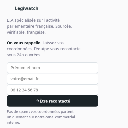
Legiwatch
L'IA spécialisée sur l'activité
parlementaire française. Sourcée,
vérifiable, française.
On vous rappelle.
Laissez vos
coordonnées, l'équipe vous recontacte
sous 24h ouvrées.
Votre prénom et nom
Votre email
Votre téléphone
Être recontacté
Pas de spam : vos coordonnées partent
uniquement sur notre canal commercial
interne.