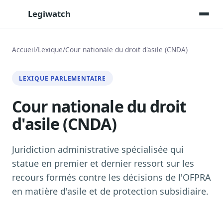
Legiwatch
Accueil
/
Lexique
/
Cour nationale du droit d'asile (CNDA)
Assistant IA
LEXIQUE PARLEMENTAIRE
Posez vos questions, réponses sourcées
Cour nationale du droit
Transcriptions IA
Toutes les séances AN/Sénat transcrites
d'asile (CNDA)
Synthèses IA
Résumés automatiques des dossiers longs
Juridiction administrative spécialisée qui
Veille des matinales radio
statue en premier et dernier ressort sur les
9 interviews politiques, analysées avant 10 h
recours formés contre les décisions de l'OFPRA
Alertes personnalisées
en matière d'asile et de protection subsidiaire.
Par dossier, personne, mot-clé
Exports & livrables