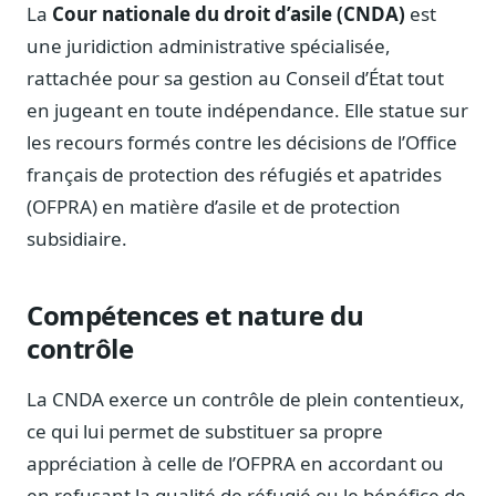
Notes, briefings, tableaux de bord
La
Cour nationale du droit d’asile (CNDA)
est
une juridiction administrative spécialisée,
Fiches parlementaires
Parcours, mandats, prises de position
rattachée pour sa gestion au Conseil d’État tout
en jugeant en toute indépendance. Elle statue sur
Registre HATVP
Cartographier l'influence sur un dossier
les recours formés contre les décisions de l’Office
français de protection des réfugiés et apatrides
(OFPRA) en matière d’asile et de protection
subsidiaire.
Affaires publiques
Cabinets, DRI, consultants en lobbying
Compétences et nature du
Affaires réglementaires
contrôle
JO, décrets, conseil des ministres, AAI
Fédérations & plaidoyer
La CNDA exerce un contrôle de plein contentieux,
ONG, syndicats, ordres, associations
ce qui lui permet de substituer sa propre
Parlementaires
appréciation à celle de l’OFPRA en accordant ou
Préparez vos interventions et amendements
en refusant la qualité de réfugié ou le bénéfice de