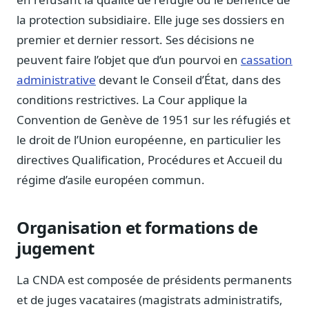
Journalistes
la protection subsidiaire. Elle juge ses dossiers en
Veille en temps réel, embeds pour vos contenus
premier et dernier ressort. Ses décisions ne
Chercheurs
peuvent faire l’objet que d’un pourvoi en
cassation
Données exhaustives pour vos travaux académiques
administrative
devant le Conseil d’État, dans des
Suivi par secteur
conditions restrictives. La Cour applique la
11 secteurs : énergie, santé, finance, numérique…
Convention de Genève de 1951 sur les réfugiés et
le droit de l’Union européenne, en particulier les
Cas d'usage concrets
Six cas pour gagner du temps
directives Qualification, Procédures et Accueil du
Conseil (Advisory)
régime d’asile européen commun.
Consultants seniors, plateforme Legiwatch incluse
Organisation et formations de
jugement
Guides pratiques
La CNDA est composée de présidents permanents
17 guides sur le Parlement, la procédure, le plaidoyer
et de juges vacataires (magistrats administratifs,