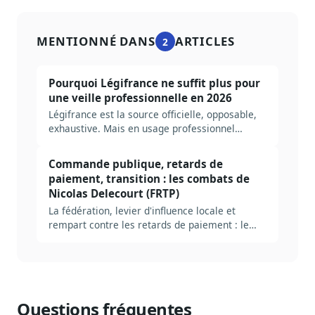
MENTIONNÉ DANS
ARTICLES
2
Pourquoi Légifrance ne suffit plus pour
une veille professionnelle en 2026
Légifrance est la source officielle, opposable,
exhaustive. Mais en usage professionnel
quotidien, six manques structurels obligent à
construire une couche par-dessus. Tour
Commande publique, retards de
d'horizon honnête, sans le pitch.
paiement, transition : les combats de
Nicolas Delecourt (FRTP)
La fédération, levier d'influence locale et
rempart contre les retards de paiement : le
combat de Nicolas Delcourt (FRTP).
Questions fréquentes