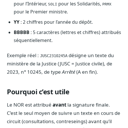
pour l’Intérieur,
pour les Solidarités,
SOLI
PRMX
Journalistes
Veille en temps réel, embeds pour vos contenus
pour le Premier ministre.
Chercheurs
YY
: 2 chiffres pour l’année du dépôt.
Données exhaustives pour vos travaux académiques
BBBBB
: 5 caractères (lettres et chiffres) attribués
Suivi par secteur
séquentiellement.
11 secteurs : énergie, santé, finance, numérique…
Exemple réel :
désigne un texte du
JUSC2310245A
Cas d'usage concrets
ministère de la Justice (JUSC = Justice civile), de
Six cas pour gagner du temps
2023, n° 10245, de type
Arrêté
(A en fin).
Conseil (Advisory)
Consultants seniors, plateforme Legiwatch incluse
Pourquoi c’est utile
Le NOR est attribué
avant
la signature finale.
Guides pratiques
C’est le seul moyen de suivre un texte en cours de
17 guides sur le Parlement, la procédure, le plaidoyer
circuit (consultations, contreseings) avant qu’il