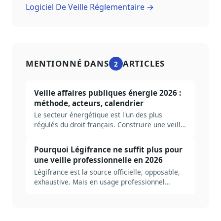
Logiciel De Veille Réglementaire →
MENTIONNÉ DANS
ARTICLES
2
Veille affaires publiques énergie 2026 :
méthode, acteurs, calendrier
Le secteur énergétique est l'un des plus
régulés du droit français. Construire une veille
AP utile suppose de cartographier les bons
dossiers, les bonnes autorités, les bons
Pourquoi Légifrance ne suffit plus pour
signaux. Méthode complète, ancrée dans le
une veille professionnelle en 2026
cycle PPE / loi de programmation énergie-
Légifrance est la source officielle, opposable,
climat / ARENH.
exhaustive. Mais en usage professionnel
quotidien, six manques structurels obligent à
construire une couche par-dessus. Tour
d'horizon honnête, sans le pitch.