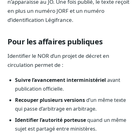
n’apparaisse au JO. Une fois publié, le texte reçoit
Blog & Podcast Hémicycle
Analyses, méthodes, coulisses
en plus un numéro JORF et un numéro
d’identification Légifrance.
Lexique parlementaire
1027 termes expliqués
Glossaire affaires publiques
Pour les affaires publiques
Lexique par thème métier
Identifier le NOR d’un projet de décret en
Sources couvertes
23 flux indexés
circulation permet de :
Nouveautés produit
Suivre l’avancement interministériel
avant
Le changelog mensuel
publication officielle.
Ils utilisent Legiwatch
Recouper plusieurs versions
d’un même texte
Public Sénat, ONG, cabinets
qui passe d’arbitrage en arbitrage.
Qui sommes-nous
Méthode, valeurs et équipe
Identifier l’autorité porteuse
quand un même
sujet est partagé entre ministères.
Charte IA
Fiabilité, souveraineté, sobriété