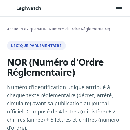
Legiwatch
Accueil
/
Lexique
/
NOR (Numéro d'Ordre Réglementaire)
Assistant IA
LEXIQUE PARLEMENTAIRE
Posez vos questions, réponses sourcées
NOR (Numéro d'Ordre
Transcriptions IA
Toutes les séances AN/Sénat transcrites
Réglementaire)
Synthèses IA
Résumés automatiques des dossiers longs
Numéro d'identification unique attribué à
Veille des matinales radio
chaque texte réglementaire (décret, arrêté,
9 interviews politiques, analysées avant 10 h
circulaire) avant sa publication au Journal
Alertes personnalisées
officiel. Composé de 4 lettres (ministère) + 2
Par dossier, personne, mot-clé
chiffres (année) + 5 lettres et chiffres (numéro
Exports & livrables
d'ordre).