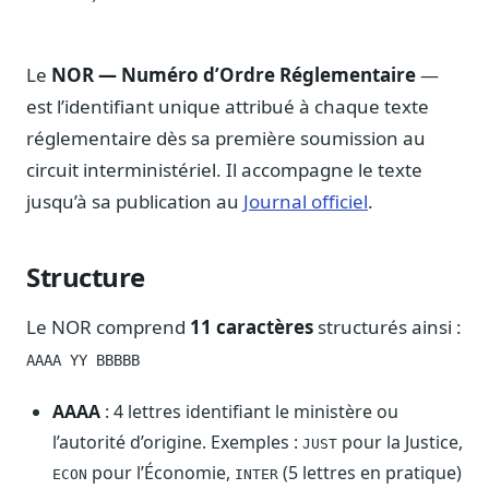
Notes, briefings, tableaux de bord
Fiches parlementaires
Parcours, mandats, prises de position
Le
NOR — Numéro d’Ordre Réglementaire
—
est l’identifiant unique attribué à chaque texte
Registre HATVP
Cartographier l'influence sur un dossier
réglementaire dès sa première soumission au
circuit interministériel. Il accompagne le texte
jusqu’à sa publication au
Journal officiel
.
Affaires publiques
Structure
Cabinets, DRI, consultants en lobbying
Affaires réglementaires
Le NOR comprend
11 caractères
structurés ainsi :
JO, décrets, conseil des ministres, AAI
AAAA YY BBBBB
Fédérations & plaidoyer
ONG, syndicats, ordres, associations
AAAA
: 4 lettres identifiant le ministère ou
l’autorité d’origine. Exemples :
pour la Justice,
Parlementaires
JUST
Préparez vos interventions et amendements
pour l’Économie,
(5 lettres en pratique)
ECON
INTER