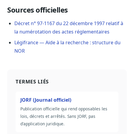
Sécurité
Sources officielles
Hébergement européen, RGPD
Décret n° 97-1167 du 22 décembre 1997 relatif à
Presse
Kit média, contacts
la numérotation des actes réglementaires
Légifrance — Aide à la recherche : structure du
NOR
TERMES LIÉS
JORF (Journal officiel)
Publication officielle qui rend opposables les
lois, décrets et arrêtés. Sans JORF, pas
d'application juridique.