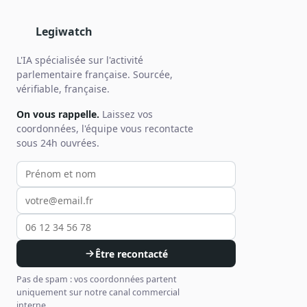
Legiwatch
L'IA spécialisée sur l'activité
parlementaire française. Sourcée,
vérifiable, française.
On vous rappelle.
Laissez vos
coordonnées, l'équipe vous recontacte
sous 24h ouvrées.
Votre prénom et nom
Votre email
Votre téléphone
Être recontacté
Pas de spam : vos coordonnées partent
uniquement sur notre canal commercial
interne.