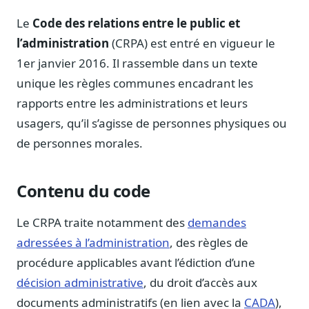
Notes, briefings, tableaux de bord
Le
Code des relations entre le public et
Fiches parlementaires
l’administration
(CRPA) est entré en vigueur le
Parcours, mandats, prises de position
1er janvier 2016. Il rassemble dans un texte
Registre HATVP
unique les règles communes encadrant les
Cartographier l'influence sur un dossier
rapports entre les administrations et leurs
usagers, qu’il s’agisse de personnes physiques ou
de personnes morales.
Affaires publiques
Cabinets, DRI, consultants en lobbying
Contenu du code
Affaires réglementaires
JO, décrets, conseil des ministres, AAI
Le CRPA traite notamment des
demandes
adressées à l’administration
, des règles de
Fédérations & plaidoyer
ONG, syndicats, ordres, associations
procédure applicables avant l’édiction d’une
décision administrative
, du droit d’accès aux
Parlementaires
Préparez vos interventions et amendements
documents administratifs (en lien avec la
CADA
),