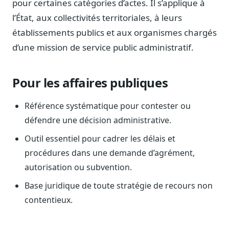
pour certaines catégories d’actes. Il s’applique à
Blog & Podcast Hémicycle
Analyses, méthodes, coulisses
l’État, aux collectivités territoriales, à leurs
établissements publics et aux organismes chargés
Lexique parlementaire
1027 termes expliqués
d’une mission de service public administratif.
Glossaire affaires publiques
Lexique par thème métier
Pour les affaires publiques
Sources couvertes
23 flux indexés
Référence systématique pour contester ou
défendre une décision administrative.
Nouveautés produit
Le changelog mensuel
Outil essentiel pour cadrer les délais et
procédures dans une demande d’agrément,
Ils utilisent Legiwatch
Public Sénat, ONG, cabinets
autorisation ou subvention.
Qui sommes-nous
Base juridique de toute stratégie de recours non
Méthode, valeurs et équipe
contentieux.
Charte IA
Fiabilité, souveraineté, sobriété