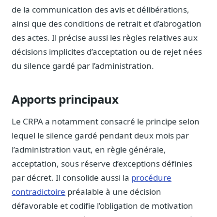
Journalistes
de la communication des avis et délibérations,
Veille en temps réel, embeds pour vos contenus
ainsi que des conditions de retrait et d’abrogation
Chercheurs
des actes. Il précise aussi les règles relatives aux
Données exhaustives pour vos travaux académiques
décisions implicites d’acceptation ou de rejet nées
du silence gardé par l’administration.
Suivi par secteur
11 secteurs : énergie, santé, finance, numérique…
Apports principaux
Cas d'usage concrets
Six cas pour gagner du temps
Le CRPA a notamment consacré le principe selon
Conseil (Advisory)
lequel le silence gardé pendant deux mois par
Consultants seniors, plateforme Legiwatch incluse
l’administration vaut, en règle générale,
acceptation, sous réserve d’exceptions définies
par décret. Il consolide aussi la
procédure
Guides pratiques
contradictoire
préalable à une décision
17 guides sur le Parlement, la procédure, le plaidoyer
défavorable et codifie l’obligation de motivation