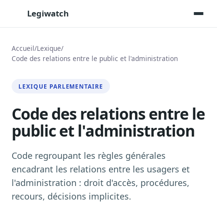
Legiwatch
Accueil
/
Lexique
/
Code des relations entre le public et l'administration
Assistant IA
Posez vos questions, réponses sourcées
LEXIQUE PARLEMENTAIRE
Transcriptions IA
Toutes les séances AN/Sénat transcrites
Code des relations entre le
public et l'administration
Synthèses IA
Résumés automatiques des dossiers longs
Code regroupant les règles générales
Veille des matinales radio
9 interviews politiques, analysées avant 10 h
encadrant les relations entre les usagers et
l'administration : droit d'accès, procédures,
Alertes personnalisées
Par dossier, personne, mot-clé
recours, décisions implicites.
Exports & livrables