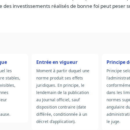
 des investissements réalisés de bonne foi peut peser su
ique
Entrée en vigueur
Principe d
uel les
Moment à partir duquel une
Principe sel
re stables,
norme produit ses effets
l'administrat
visibles,
juridiques. En principe, le
conformémen
onnes
lendemain de la publication
dans les lim
leur
au Journal officiel, sauf
normes supé
disposition contraire (date
angulaire du
cause.
différée, conditionnée à un
administrati
décret d'application).
le juge.