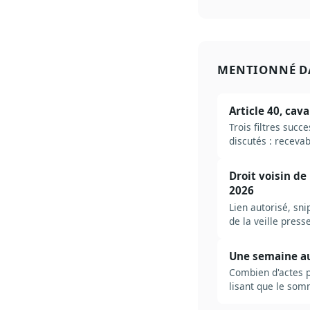
MENTIONNÉ D
Article 40, cav
Trois filtres suc
discutés : recevab
tolérés, et de ce 
Droit voisin de
2026
Lien autorisé, sni
de la veille pres
et des bonnes pra
Une semaine au 
Combien d'actes pa
lisant que le somm
ne pas se noyer.