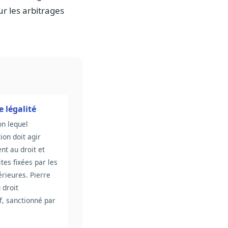
r les arbitrages
e légalité
on lequel
ion doit agir
t au droit et
ites fixées par les
rieures. Pierre
 droit
f, sanctionné par