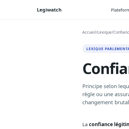
Legiwatch
Platefor
Accueil
/
Lexique
/
Confianc
LEXIQUE PARLEMENT
Confia
Principe selon leq
règle ou une assur
changement brutal 
La
confiance légit