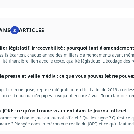
ANS
ARTICLES
3
alier législatif, irrecevabilité : pourquoi tant d'amendemen
cessifs écartent chaque année des milliers d'amendements avant même
ilité financière, lien avec le texte, qualité légistique. Décodage des r
que ça change pour qui veut peser sur la loi.
 la presse et veille média : ce que vous pouvez (et ne pouvez
ppet en zone grise, reprise intégrale interdite. La loi de 2019 a rede
se, mais beaucoup d'équipes naviguent encore à vue. Tour clair des rè
tiques.
JORF : ce qu'on trouve vraiment dans le Journal officiel
raissent chaque jour au Journal officiel ? Qui les signe ? Qu'est-ce q
aire ? Plongée dans la mécanique réelle du JORF, et ce qu'il faut ind