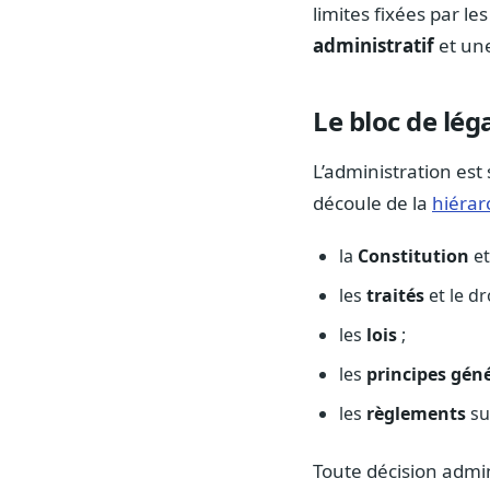
limites fixées par le
administratif
et une
Le bloc de léga
L’administration es
découle de la
hiérar
la
Constitution
et
les
traités
et le dr
les
lois
;
les
principes gén
les
règlements
su
Toute décision admi