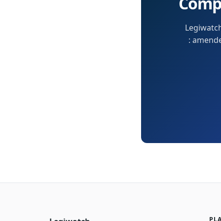
Compr
Legiwatch
: amendem
PL