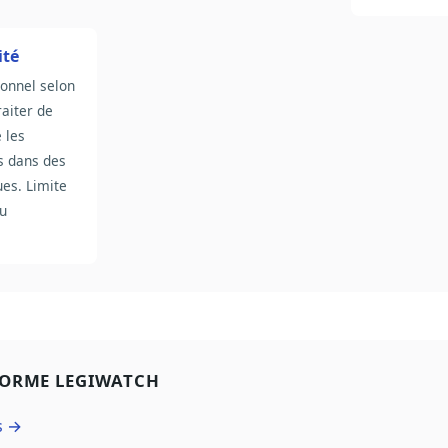
ité
ionnel selon
raiter de
 les
s dans des
ues. Limite
du
FORME LEGIWATCH
s →