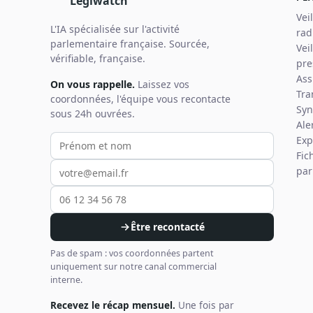
Legiwatch
Vei
L'IA spécialisée sur l'activité
rad
parlementaire française. Sourcée,
Vei
vérifiable, française.
pre
Ass
On vous rappelle.
Laissez vos
Tra
coordonnées, l'équipe vous recontacte
Syn
sous 24h ouvrées.
Ale
Votre prénom et nom
Votre email
Votre téléphone
Exp
Fic
par
Être recontacté
Pas de spam : vos coordonnées partent
uniquement sur notre canal commercial
interne.
Recevez le récap mensuel.
Une fois par