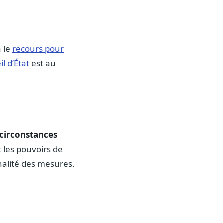
 le
recours pour
l d’État
est au
circonstances
 les pouvoirs de
nnalité des mesures.