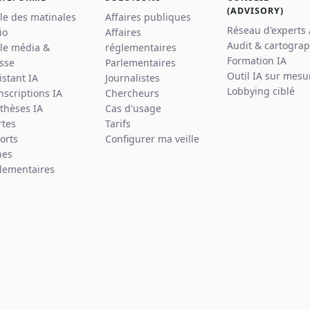
(ADVISORY)
lle des matinales
Affaires publiques
Réseau d'experts
io
Affaires
Audit & cartograp
lle média &
réglementaires
Formation IA
sse
Parlementaires
Outil IA sur mesu
istant IA
Journalistes
Lobbying ciblé
nscriptions IA
Chercheurs
thèses IA
Cas d'usage
rtes
Tarifs
orts
Configurer ma veille
hes
lementaires