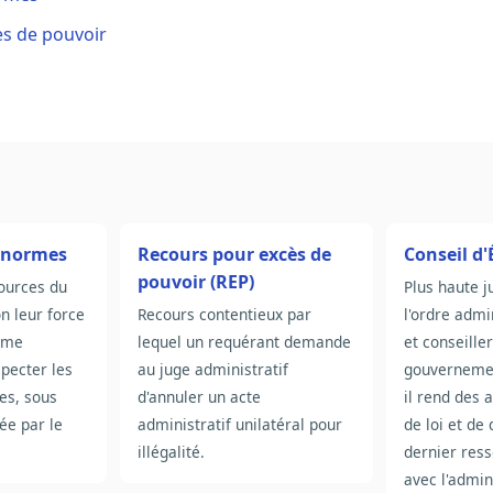
s de pouvoir
s normes
Recours pour excès de
Conseil d'
pouvoir (REP)
ources du
Plus haute j
on leur force
Recours contentieux par
l'ordre admi
orme
lequel un requérant demande
et conseille
specter les
au juge administratif
gouvernemen
es, sous
d'annuler un acte
il rend des a
ée par le
administratif unilatéral pour
de loi et de
illégalité.
dernier resso
avec l'admin