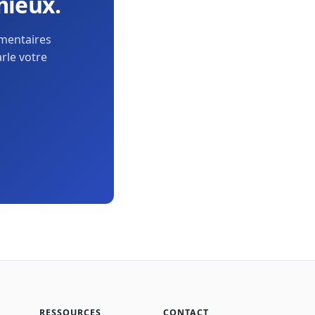
mieux.
ementaires
arle votre
RESSOURCES
CONTACT