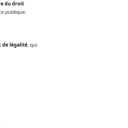
re du droit
ce publique.
 de légalité
, qui
.