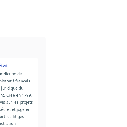
État
uridiction de
nistratif français
r juridique du
t. Créé en 1799,
vis sur les projets
 décret et juge en
rt les litiges
istration.