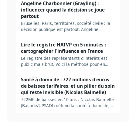
dans la mécanique réelle du JORF, et ce qu'il
Angeline Charbonnier (Grayling) :
faut industrialiser pour ne pas se noyer.
influencer quand la décision se joue
partout
Bruxelles, Paris, territoires, société civile : la
décision publique est partout. Angeline
Charbonnier (Grayling) explique pourquoi
l'influence durable repose sur la méthode et la
Lire le registre HATVP en 5 minutes :
robustesse des arguments, pas sur le réseau.
cartographier l'influence en France
Le registre des représentants d'intérêts est
public mais brut. Voici la méthode pour en
extraire en 5 minutes ce qui pèse vraiment sur
un dossier.
Santé à domicile : 722 millions d'euros
de baisses tarifaires, et un pilier du soin
qui reste invisible (Nicolas Balmelle)
722M€ de baisses en 10 ans : Nicolas Balmelle
(Bastide/UPSADI) défend la santé à domicile,
pilier invisible du soin.