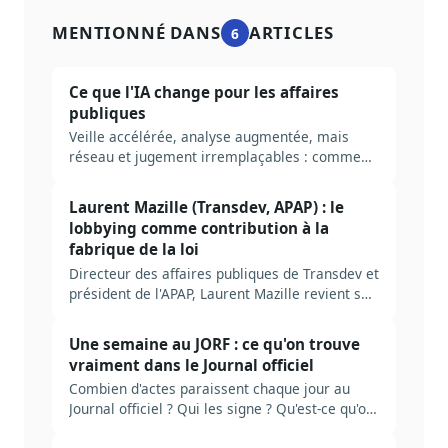
MENTIONNÉ DANS
ARTICLES
6
Ce que l'IA change pour les affaires
publiques
Veille accélérée, analyse augmentée, mais
réseau et jugement irremplaçables : comment
l'intelligence artificielle transforme le métier
des affaires publiques.
Laurent Mazille (Transdev, APAP) : le
lobbying comme contribution à la
fabrique de la loi
Directeur des affaires publiques de Transdev et
président de l'APAP, Laurent Mazille revient sur
dix ans de loi Sapin 2, le rôle trop peu
interrogé de l'administration centrale et ce que
Une semaine au JORF : ce qu'on trouve
l'IA change au métier.
vraiment dans le Journal officiel
Combien d'actes paraissent chaque jour au
Journal officiel ? Qui les signe ? Qu'est-ce qu'on
rate en ne lisant que le sommaire ? Plongée