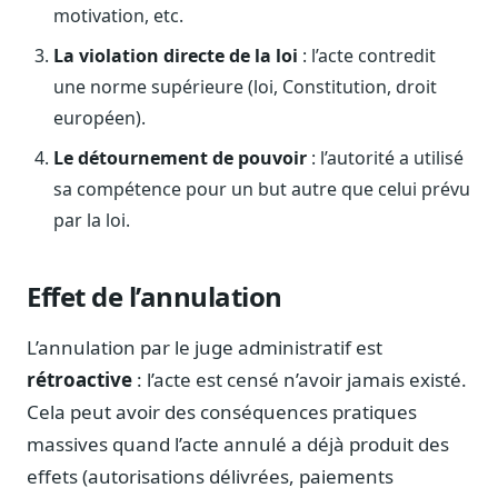
Blog & Podcast Hémicycle
motivation, etc.
Analyses, méthodes, coulisses
La violation directe de la loi
: l’acte contredit
Lexique parlementaire
une norme supérieure (loi, Constitution, droit
1027 termes expliqués
européen).
Glossaire affaires publiques
Le détournement de pouvoir
: l’autorité a utilisé
Lexique par thème métier
sa compétence pour un but autre que celui prévu
Sources couvertes
par la loi.
23 flux indexés
Nouveautés produit
Le changelog mensuel
Effet de l’annulation
Ils utilisent Legiwatch
L’annulation par le juge administratif est
Public Sénat, ONG, cabinets
rétroactive
: l’acte est censé n’avoir jamais existé.
Qui sommes-nous
Cela peut avoir des conséquences pratiques
Méthode, valeurs et équipe
massives quand l’acte annulé a déjà produit des
Charte IA
effets (autorisations délivrées, paiements
Fiabilité, souveraineté, sobriété