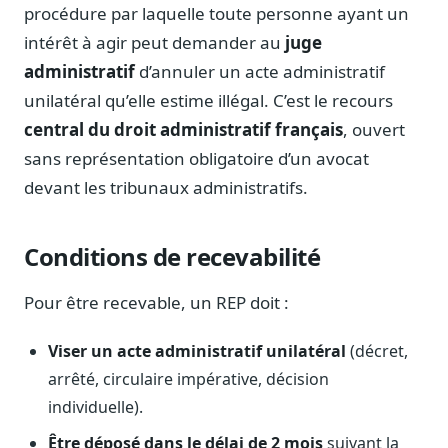
Notes, briefings, tableaux de bord
procédure par laquelle toute personne ayant un
intérêt à agir peut demander au
juge
Fiches parlementaires
Parcours, mandats, prises de position
administratif
d’annuler un acte administratif
unilatéral qu’elle estime illégal. C’est le recours
Registre HATVP
Cartographier l'influence sur un dossier
central du droit administratif français
, ouvert
sans représentation obligatoire d’un avocat
devant les tribunaux administratifs.
Affaires publiques
Conditions de recevabilité
Cabinets, DRI, consultants en lobbying
Affaires réglementaires
Pour être recevable, un REP doit :
JO, décrets, conseil des ministres, AAI
Viser un acte administratif unilatéral
(décret,
Fédérations & plaidoyer
ONG, syndicats, ordres, associations
arrêté, circulaire impérative, décision
individuelle).
Parlementaires
Préparez vos interventions et amendements
Être déposé dans le délai de 2 mois
suivant la