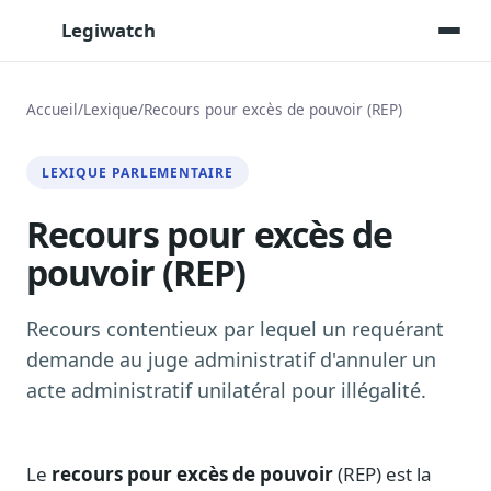
Legiwatch
Accueil
/
Lexique
/
Recours pour excès de pouvoir (REP)
Assistant IA
LEXIQUE PARLEMENTAIRE
Posez vos questions, réponses sourcées
Recours pour excès de
Transcriptions IA
Toutes les séances AN/Sénat transcrites
pouvoir (REP)
Synthèses IA
Résumés automatiques des dossiers longs
Recours contentieux par lequel un requérant
Veille des matinales radio
demande au juge administratif d'annuler un
9 interviews politiques, analysées avant 10 h
acte administratif unilatéral pour illégalité.
Alertes personnalisées
Par dossier, personne, mot-clé
Le
recours pour excès de pouvoir
(REP) est la
Exports & livrables