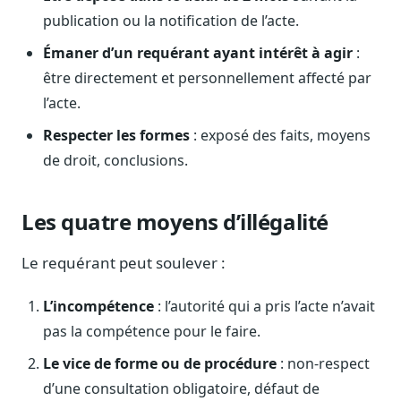
Journalistes
publication ou la notification de l’acte.
Veille en temps réel, embeds pour vos contenus
Émaner d’un requérant ayant intérêt à agir
:
Chercheurs
être directement et personnellement affecté par
Données exhaustives pour vos travaux académiques
l’acte.
Suivi par secteur
Respecter les formes
: exposé des faits, moyens
11 secteurs : énergie, santé, finance, numérique…
de droit, conclusions.
Cas d'usage concrets
Six cas pour gagner du temps
Les quatre moyens d’illégalité
Conseil (Advisory)
Consultants seniors, plateforme Legiwatch incluse
Le requérant peut soulever :
L’incompétence
: l’autorité qui a pris l’acte n’avait
pas la compétence pour le faire.
Guides pratiques
Le vice de forme ou de procédure
: non-respect
17 guides sur le Parlement, la procédure, le plaidoyer
d’une consultation obligatoire, défaut de