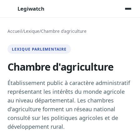
Legiwatch
Accueil
/
Lexique
/
Chambre d'agriculture
Assistant IA
LEXIQUE PARLEMENTAIRE
Posez vos questions, réponses sourcées
Chambre d'agriculture
Transcriptions IA
Toutes les séances AN/Sénat transcrites
Synthèses IA
Établissement public à caractère administratif
Résumés automatiques des dossiers longs
représentant les intérêts du monde agricole
au niveau départemental. Les chambres
Veille des matinales radio
9 interviews politiques, analysées avant 10 h
d'agriculture forment un réseau national
consulté sur les politiques agricoles et de
Alertes personnalisées
Par dossier, personne, mot-clé
développement rural.
Exports & livrables