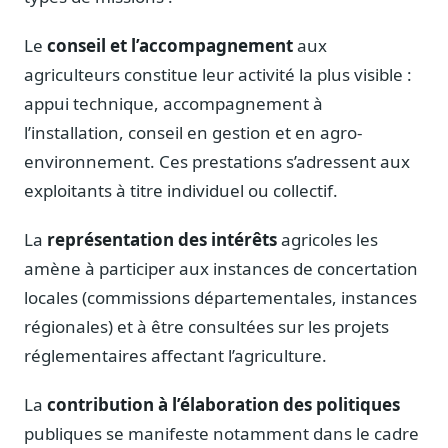
Blog & Podcast Hémicycle
Analyses, méthodes, coulisses
Le
conseil et l’accompagnement
aux
Lexique parlementaire
agriculteurs constitue leur activité la plus visible :
1027 termes expliqués
appui technique, accompagnement à
Glossaire affaires publiques
l’installation, conseil en gestion et en agro-
Lexique par thème métier
environnement. Ces prestations s’adressent aux
Sources couvertes
exploitants à titre individuel ou collectif.
23 flux indexés
La
représentation des intérêts
agricoles les
Nouveautés produit
Le changelog mensuel
amène à participer aux instances de concertation
locales (commissions départementales, instances
Ils utilisent Legiwatch
Public Sénat, ONG, cabinets
régionales) et à être consultées sur les projets
réglementaires affectant l’agriculture.
Qui sommes-nous
Méthode, valeurs et équipe
La
contribution à l’élaboration des politiques
Charte IA
publiques se manifeste notamment dans le cadre
Fiabilité, souveraineté, sobriété