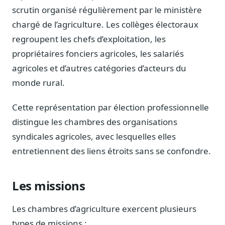
Journalistes
scrutin organisé régulièrement par le ministère
Veille en temps réel, embeds pour vos contenus
chargé de l’agriculture. Les collèges électoraux
Chercheurs
regroupent les chefs d’exploitation, les
Données exhaustives pour vos travaux académiques
propriétaires fonciers agricoles, les salariés
agricoles et d’autres catégories d’acteurs du
Suivi par secteur
11 secteurs : énergie, santé, finance, numérique…
monde rural.
Cas d'usage concrets
Cette représentation par élection professionnelle
Six cas pour gagner du temps
distingue les chambres des organisations
Conseil (Advisory)
syndicales agricoles, avec lesquelles elles
Consultants seniors, plateforme Legiwatch incluse
entretiennent des liens étroits sans se confondre.
Les missions
Guides pratiques
17 guides sur le Parlement, la procédure, le plaidoyer
Les chambres d’agriculture exercent plusieurs
types de missions :