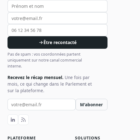
Votre prénom et nom
Votre email
Votre téléphone
Être recontacté
Pas de spam : vos coordonnées partent
uniquement sur notre canal commercial
interne.
Recevez le récap mensuel.
Une fois par
mois, ce qui change dans le Parlement et
sur la plateforme.
Votre email pour la newsletter
M'abonner
PLATEFORME
SOLUTIONS