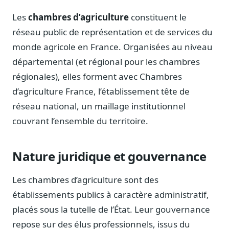
Notes, briefings, tableaux de bord
Les
chambres d’agriculture
constituent le
Fiches parlementaires
réseau public de représentation et de services du
Parcours, mandats, prises de position
monde agricole en France. Organisées au niveau
Registre HATVP
départemental (et régional pour les chambres
Cartographier l'influence sur un dossier
régionales), elles forment avec Chambres
d’agriculture France, l’établissement tête de
réseau national, un maillage institutionnel
couvrant l’ensemble du territoire.
Affaires publiques
Cabinets, DRI, consultants en lobbying
Affaires réglementaires
Nature juridique et gouvernance
JO, décrets, conseil des ministres, AAI
Les chambres d’agriculture sont des
Fédérations & plaidoyer
ONG, syndicats, ordres, associations
établissements publics à caractère administratif,
placés sous la tutelle de l’État. Leur gouvernance
Parlementaires
Préparez vos interventions et amendements
repose sur des élus professionnels, issus du