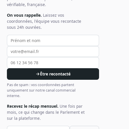
vérifiable, française.
On vous rappelle.
Laissez vos
coordonnées, l'équipe vous recontacte
sous 24h ouvrées.
Votre prénom et nom
Votre email
Votre téléphone
Être recontacté
Pas de spam : vos coordonnées partent
uniquement sur notre canal commercial
interne.
Recevez le récap mensuel.
Une fois par
mois, ce qui change dans le Parlement et
sur la plateforme.
Votre email pour la newsletter