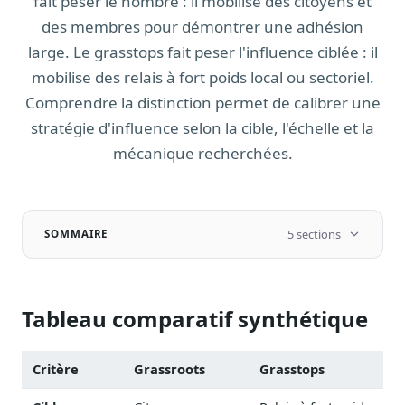
fait peser le nombre : il mobilise des citoyens et
Notes, briefings, tableaux de bord
des membres pour démontrer une adhésion
Fiches parlementaires
large. Le grasstops fait peser l'influence ciblée : il
Parcours, mandats, prises de position
mobilise des relais à fort poids local ou sectoriel.
Registre HATVP
Comprendre la distinction permet de calibrer une
Cartographier l'influence sur un dossier
stratégie d'influence selon la cible, l'échelle et la
mécanique recherchées.
Affaires publiques
Cabinets, DRI, consultants en lobbying
5 sections
SOMMAIRE
Affaires réglementaires
JO, décrets, conseil des ministres, AAI
Tableau comparatif synthétique
Fédérations & plaidoyer
ONG, syndicats, ordres, associations
Critère
Grassroots
Grasstops
Parlementaires
Préparez vos interventions et amendements