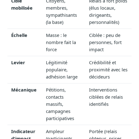
Cible
Citoyens,
Relais à fort poids
Journalistes
mobilisée
membres,
(élus locaux,
Veille en temps réel, embeds pour vos contenus
sympathisants
dirigeants,
(la base)
personnalités)
Chercheurs
Données exhaustives pour vos travaux académiques
Échelle
Masse : le
Ciblée : peu de
nombre fait la
personnes, fort
Suivi par secteur
11 secteurs : énergie, santé, finance, numérique…
force
impact
Levier
Légitimité
Crédibilité et
Cas d'usage concrets
Six cas pour gagner du temps
populaire,
proximité avec les
adhésion large
décideurs
Conseil (Advisory)
Consultants seniors, plateforme Legiwatch incluse
Mécanique
Pétitions,
Interventions
contacts
ciblées de relais
massifs,
identifiés
campagnes
participatives
Guides pratiques
17 guides sur le Parlement, la procédure, le plaidoyer
Indicateur
Ampleur
Portée (relais
d'impact
(participants,
obtenus, prises