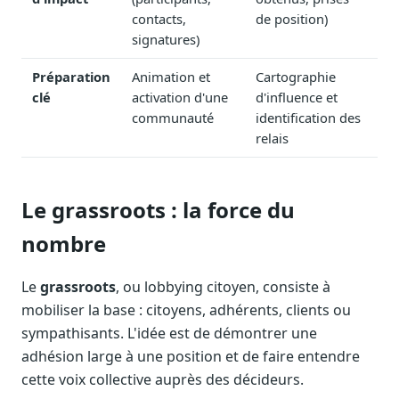
Blog & Podcast Hémicycle
contacts,
de position)
Analyses, méthodes, coulisses
signatures)
Lexique parlementaire
Préparation
Animation et
Cartographie
1027 termes expliqués
clé
activation d'une
d'influence et
Glossaire affaires publiques
communauté
identification des
Lexique par thème métier
relais
Sources couvertes
23 flux indexés
Le grassroots : la force du
Nouveautés produit
Le changelog mensuel
nombre
Ils utilisent Legiwatch
Public Sénat, ONG, cabinets
Le
grassroots
, ou lobbying citoyen, consiste à
mobiliser la base : citoyens, adhérents, clients ou
Qui sommes-nous
sympathisants. L'idée est de démontrer une
Méthode, valeurs et équipe
adhésion large à une position et de faire entendre
Charte IA
cette voix collective auprès des décideurs.
Fiabilité, souveraineté, sobriété