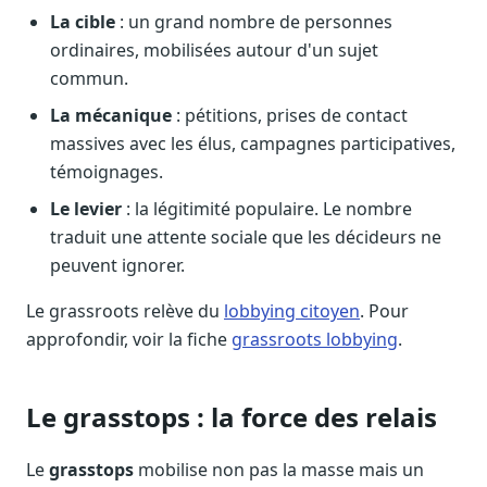
La cible
: un grand nombre de personnes
Sécurité
Hébergement européen, RGPD
ordinaires, mobilisées autour d'un sujet
commun.
Presse
Kit média, contacts
La mécanique
: pétitions, prises de contact
massives avec les élus, campagnes participatives,
témoignages.
Le levier
: la légitimité populaire. Le nombre
traduit une attente sociale que les décideurs ne
peuvent ignorer.
Le grassroots relève du
lobbying citoyen
. Pour
approfondir, voir la fiche
grassroots lobbying
.
Le grasstops : la force des relais
Le
grasstops
mobilise non pas la masse mais un