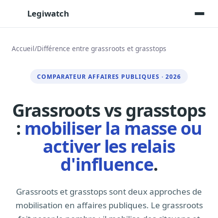
Legiwatch
Accueil
/
Différence entre grassroots et grasstops
Assistant IA
COMPARATEUR AFFAIRES PUBLIQUES · 2026
Posez vos questions, réponses sourcées
Transcriptions IA
Grassroots vs grasstops
Toutes les séances AN/Sénat transcrites
:
mobiliser la masse ou
Synthèses IA
Résumés automatiques des dossiers longs
activer les relais
Veille des matinales radio
d'influence
.
9 interviews politiques, analysées avant 10 h
Alertes personnalisées
Grassroots et grasstops sont deux approches de
Par dossier, personne, mot-clé
mobilisation en affaires publiques. Le grassroots
Exports & livrables