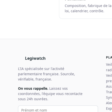
Composition, fabrique de la
loi, calendrier, contrôle.
PL
Legiwatch
Vei
L'IA spécialisée sur l'activité
rad
parlementaire française. Sourcée,
Vei
vérifiable, française.
pre
Ass
On vous rappelle.
Laissez vos
Tra
coordonnées, l'équipe vous recontacte
Syn
sous 24h ouvrées.
Ale
Votre prénom et nom
Votre email
Votre téléphone
Exp