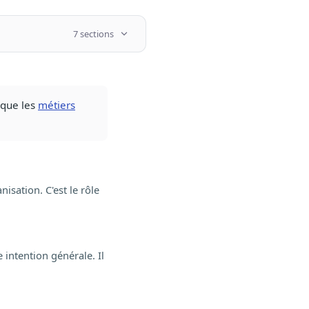
7 sections
i que les
métiers
nisation. C'est le rôle
 intention générale. Il