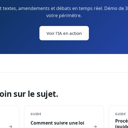
it textes, amendements et débats en temps réel. Démo de 3
votre périmètre.
Voir l'IA en action
oin sur le sujet.
GUIDE
GUIDE
Procé
Comment suivre une loi
(guid