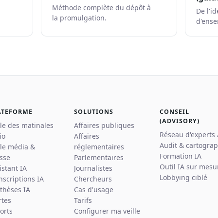
Méthode complète du dépôt à
De l'id
la promulgation.
d'ense
ATEFORME
SOLUTIONS
CONSEIL
(ADVISORY)
lle des matinales
Affaires publiques
Réseau d'experts
io
Affaires
Audit & cartograp
lle média &
réglementaires
Formation IA
sse
Parlementaires
Outil IA sur mesu
istant IA
Journalistes
Lobbying ciblé
nscriptions IA
Chercheurs
thèses IA
Cas d'usage
rtes
Tarifs
orts
Configurer ma veille