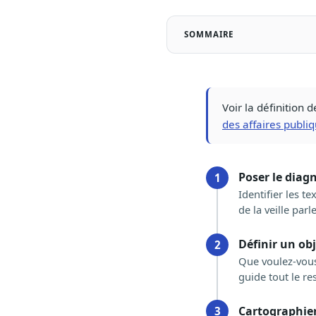
SOMMAIRE
Voir la définition d
des affaires publi
Poser le diag
1
Identifier les t
de la veille par
Définir un obj
2
Que voulez-vous 
guide tout le re
Cartographier
3