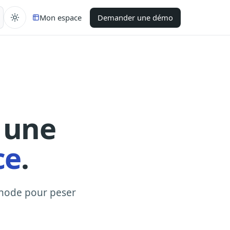
Mon espace
Demander une démo
 une
ce
.
éthode pour peser