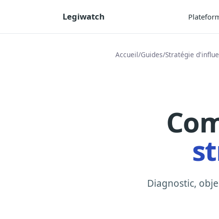
Legiwatch
Platefor
Accueil
/
Guides
/
Stratégie d'influ
Com
st
Diagnostic, obje