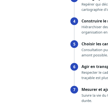
Repérer qui déci
cartographie d'i
Construire le
4
Hiérarchiser deu
organisation en 
Choisir les ca
5
Consultation pu
amont possible
Agir en trans
6
Respecter le ca
traçable est plu
Mesurer et aj
7
Suivre la vie du
durée.