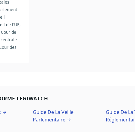
pales
arlement
eil
il de l'UE,
 Cour de
 centrale
Cour des
FORME LEGIWATCH
s →
Guide De La Veille
Guide De La 
Parlementaire →
Réglementai