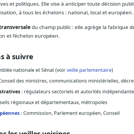
es et politiques. Elle vise à anticiper toute décision publ
sation, à tous les échelons : national, local et européen.
transversale
du champ public : elle agrège la fabrique de l
tion et l’échelon européen.
ns à suivre
blée nationale et Sénat (voir
veille parlementaire
)
Conseil des ministres, communications ministérielles, décre
stratives
: régulateurs sectoriels et autorités indépendant
seils régionaux et départementaux, métropoles
opéennes
: Commission, Parlement européen, Conseil
c les veilles voisines