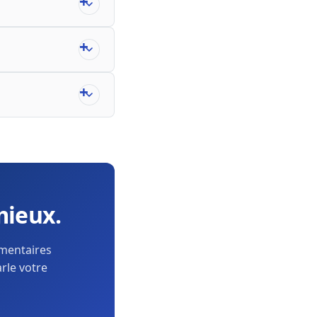
mieux.
ementaires
arle votre