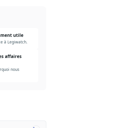
iment utile
ce à Legiwatch.
s affaires
urquoi nous