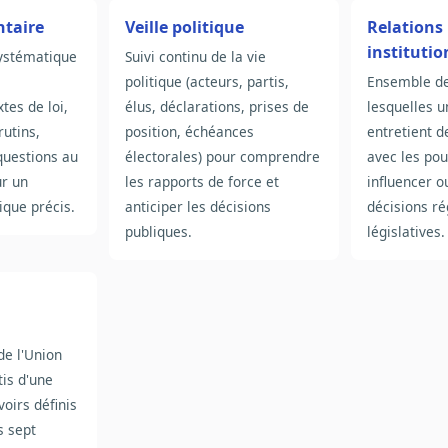
ntaire
Veille politique
Relations
institutio
systématique
Suivi continu de la vie
politique (acteurs, partis,
Ensemble de
tes de loi,
élus, déclarations, prises de
lesquelles u
utins,
position, échéances
entretient d
questions au
électorales) pour comprendre
avec les pou
r un
les rapports de force et
influencer o
que précis.
anticiper les décisions
décisions r
publiques.
législatives.
de l'Union
is d'une
oirs définis
s sept