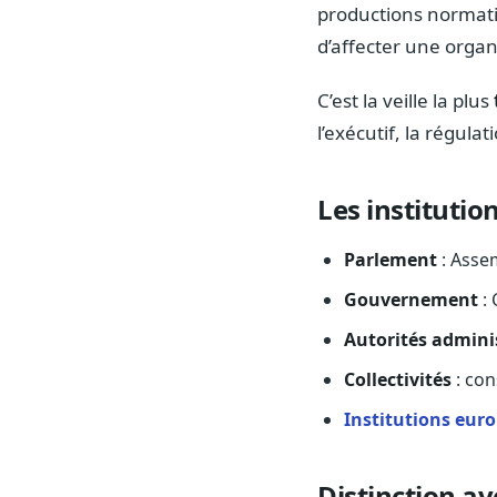
productions normativ
d’affecter une organi
C’est la veille la plus
l’exécutif, la régula
Les institutio
Parlement
: Assem
Gouvernement
: 
Autorités admini
Collectivités
: con
Institutions eur
Distinction ave