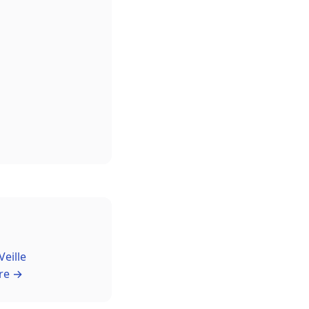
Veille
re →