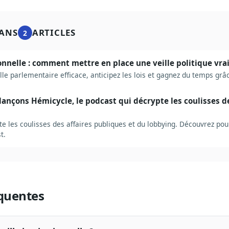
ANS
ARTICLES
2
ionnelle : comment mettre en place une veille politique vra
lle parlementaire efficace, anticipez les lois et gagnez du temps grâ
ançons Hémicycle, le podcast qui décrypte les coulisses de
e les coulisses des affaires publiques et du lobbying. Découvrez po
t.
quentes