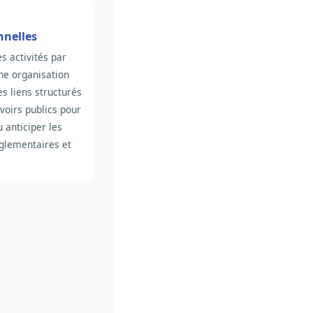
nnelles
s activités par
ne organisation
es liens structurés
voirs publics pour
u anticiper les
églementaires et