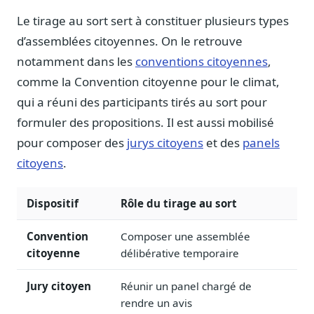
Blog & Podcast Hémicycle
Le tirage au sort sert à constituer plusieurs types
Analyses, méthodes, coulisses
d’assemblées citoyennes. On le retrouve
Lexique parlementaire
notamment dans les
conventions citoyennes
,
1027 termes expliqués
comme la Convention citoyenne pour le climat,
Glossaire affaires publiques
qui a réuni des participants tirés au sort pour
Lexique par thème métier
formuler des propositions. Il est aussi mobilisé
Sources couvertes
23 flux indexés
pour composer des
jurys citoyens
et des
panels
citoyens
.
Nouveautés produit
Le changelog mensuel
Dispositif
Rôle du tirage au sort
Ils utilisent Legiwatch
Public Sénat, ONG, cabinets
Convention
Composer une assemblée
Qui sommes-nous
citoyenne
délibérative temporaire
Méthode, valeurs et équipe
Jury citoyen
Réunir un panel chargé de
Charte IA
rendre un avis
Fiabilité, souveraineté, sobriété