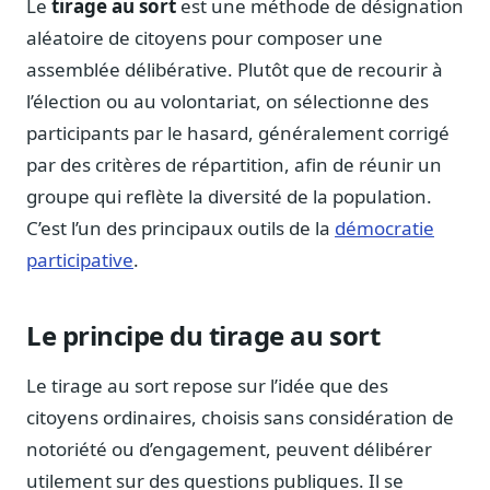
Le
tirage au sort
est une méthode de désignation
Notes, briefings, tableaux de bord
aléatoire de citoyens pour composer une
Fiches parlementaires
assemblée délibérative. Plutôt que de recourir à
Parcours, mandats, prises de position
l’élection ou au volontariat, on sélectionne des
Registre HATVP
participants par le hasard, généralement corrigé
Cartographier l'influence sur un dossier
par des critères de répartition, afin de réunir un
groupe qui reflète la diversité de la population.
C’est l’un des principaux outils de la
démocratie
Affaires publiques
participative
.
Cabinets, DRI, consultants en lobbying
Affaires réglementaires
Le principe du tirage au sort
JO, décrets, conseil des ministres, AAI
Fédérations & plaidoyer
Le tirage au sort repose sur l’idée que des
ONG, syndicats, ordres, associations
citoyens ordinaires, choisis sans considération de
Parlementaires
notoriété ou d’engagement, peuvent délibérer
Préparez vos interventions et amendements
utilement sur des questions publiques. Il se