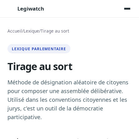
Legiwatch
Accueil
/
Lexique
/
Tirage au sort
Assistant IA
LEXIQUE PARLEMENTAIRE
Posez vos questions, réponses sourcées
Tirage au sort
Transcriptions IA
Toutes les séances AN/Sénat transcrites
Synthèses IA
Méthode de désignation aléatoire de citoyens
Résumés automatiques des dossiers longs
pour composer une assemblée délibérative.
Utilisé dans les conventions citoyennes et les
Veille des matinales radio
9 interviews politiques, analysées avant 10 h
jurys, c'est un outil de la démocratie
participative.
Alertes personnalisées
Par dossier, personne, mot-clé
Exports & livrables