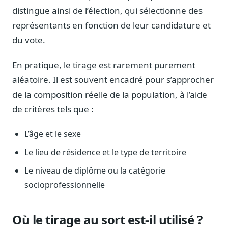
Journalistes
distingue ainsi de l’élection, qui sélectionne des
Veille en temps réel, embeds pour vos contenus
représentants en fonction de leur candidature et
Chercheurs
du vote.
Données exhaustives pour vos travaux académiques
En pratique, le tirage est rarement purement
Suivi par secteur
aléatoire. Il est souvent encadré pour s’approcher
11 secteurs : énergie, santé, finance, numérique…
de la composition réelle de la population, à l’aide
Cas d'usage concrets
de critères tels que :
Six cas pour gagner du temps
Conseil (Advisory)
L’âge et le sexe
Consultants seniors, plateforme Legiwatch incluse
Le lieu de résidence et le type de territoire
Le niveau de diplôme ou la catégorie
socioprofessionnelle
Guides pratiques
17 guides sur le Parlement, la procédure, le plaidoyer
Où le tirage au sort est-il utilisé ?