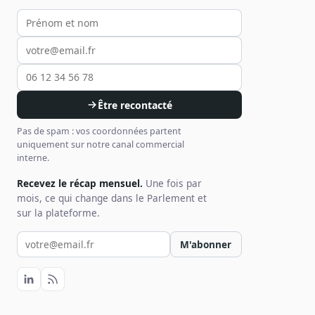
Votre prénom et nom
Votre email
Votre téléphone
Être recontacté
Pas de spam : vos coordonnées partent
uniquement sur notre canal commercial
interne.
Recevez le récap mensuel.
Une fois par
mois, ce qui change dans le Parlement et
sur la plateforme.
Votre email pour la newsletter
M'abonner