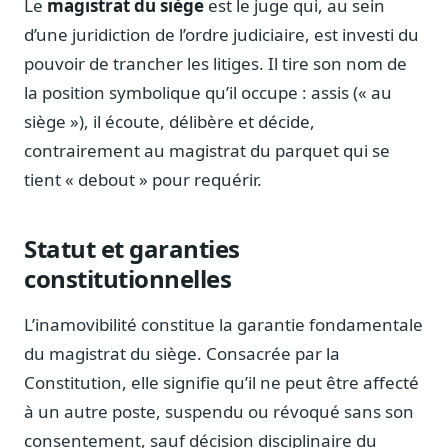
Le
magistrat du siège
est le juge qui, au sein
Notes, briefings, tableaux de bord
d’une juridiction de l’ordre judiciaire, est investi du
Fiches parlementaires
pouvoir de trancher les litiges. Il tire son nom de
Parcours, mandats, prises de position
la position symbolique qu’il occupe : assis (« au
Registre HATVP
siège »), il écoute, délibère et décide,
Cartographier l'influence sur un dossier
contrairement au magistrat du parquet qui se
tient « debout » pour requérir.
Affaires publiques
Statut et garanties
Cabinets, DRI, consultants en lobbying
constitutionnelles
Affaires réglementaires
JO, décrets, conseil des ministres, AAI
L’inamovibilité constitue la garantie fondamentale
Fédérations & plaidoyer
du magistrat du siège. Consacrée par la
ONG, syndicats, ordres, associations
Constitution, elle signifie qu’il ne peut être affecté
Parlementaires
à un autre poste, suspendu ou révoqué sans son
Préparez vos interventions et amendements
consentement, sauf décision disciplinaire du