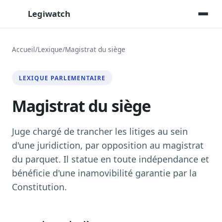
Legiwatch
Accueil
/
Lexique
/
Magistrat du siège
Assistant IA
LEXIQUE PARLEMENTAIRE
Posez vos questions, réponses sourcées
Magistrat du siège
Transcriptions IA
Toutes les séances AN/Sénat transcrites
Synthèses IA
Juge chargé de trancher les litiges au sein
Résumés automatiques des dossiers longs
d'une juridiction, par opposition au magistrat
du parquet. Il statue en toute indépendance et
Veille des matinales radio
9 interviews politiques, analysées avant 10 h
bénéficie d'une inamovibilité garantie par la
Constitution.
Alertes personnalisées
Par dossier, personne, mot-clé
Exports & livrables