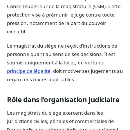
Journalistes
Conseil supérieur de la magistrature (CSM). Cette
Veille en temps réel, embeds pour vos contenus
protection vise à prémunir le juge contre toute
Chercheurs
pression, notamment de la part du pouvoir
Données exhaustives pour vos travaux académiques
exécutif.
Suivi par secteur
Le magistrat du siège ne reçoit d’instructions de
11 secteurs : énergie, santé, finance, numérique…
personne quant au sens de ses décisions. Il est
Cas d'usage concrets
soumis uniquement à la loi et, en vertu du
Six cas pour gagner du temps
principe de légalité
, doit motiver ses jugements au
Conseil (Advisory)
regard des textes applicables.
Consultants seniors, plateforme Legiwatch incluse
Rôle dans l’organisation judiciaire
Les magistrats du siège exercent dans les
Guides pratiques
17 guides sur le Parlement, la procédure, le plaidoyer
juridictions civiles, pénales et commerciales de
l’ordre judiciaire : tribunal judiciaire, cour d’appel,