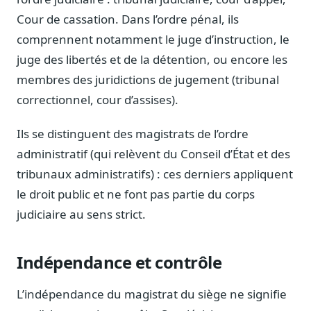
Blog & Podcast Hémicycle
Cour de cassation. Dans l’ordre pénal, ils
Analyses, méthodes, coulisses
comprennent notamment le juge d’instruction, le
Lexique parlementaire
juge des libertés et de la détention, ou encore les
1027 termes expliqués
membres des juridictions de jugement (tribunal
Glossaire affaires publiques
correctionnel, cour d’assises).
Lexique par thème métier
Sources couvertes
Ils se distinguent des magistrats de l’ordre
23 flux indexés
administratif (qui relèvent du Conseil d’État et des
Nouveautés produit
tribunaux administratifs) : ces derniers appliquent
Le changelog mensuel
le droit public et ne font pas partie du corps
Ils utilisent Legiwatch
judiciaire au sens strict.
Public Sénat, ONG, cabinets
Qui sommes-nous
Indépendance et contrôle
Méthode, valeurs et équipe
Charte IA
L’indépendance du magistrat du siège ne signifie
Fiabilité, souveraineté, sobriété