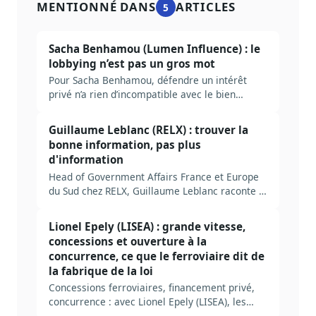
MENTIONNÉ DANS
ARTICLES
5
Sacha Benhamou (Lumen Influence) : le
lobbying n’est pas un gros mot
Pour Sacha Benhamou, défendre un intérêt
privé n’a rien d’incompatible avec le bien
commun. Un échange franc sur le lobbying, la
transparence et la fabrique de la loi.
Guillaume Leblanc (RELX) : trouver la
bonne information, pas plus
d'information
Head of Government Affairs France et Europe
du Sud chez RELX, Guillaume Leblanc raconte la
fabrique de la décision publique, le lobbying
interne et la place de l'IA de confiance dans les
Lionel Epely (LISEA) : grande vitesse,
affaires publiques.
concessions et ouverture à la
concurrence, ce que le ferroviaire dit de
la fabrique de la loi
Concessions ferroviaires, financement privé,
concurrence : avec Lionel Epely (LISEA), les
coulisses de la LGV Tours-Bordeaux.