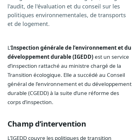
Notes, briefings, tableaux de bord
l'audit, de l'évaluation et du conseil sur les
Fiches parlementaires
politiques environnementales, de transports
Parcours, mandats, prises de position
et de logement.
Registre HATVP
Cartographier l'influence sur un dossier
L’
Inspection générale de l’environnement et du
développement durable (IGEDD)
est un service
d’inspection rattaché au ministre chargé de la
Affaires publiques
Transition écologique. Elle a succédé au Conseil
Cabinets, DRI, consultants en lobbying
général de l’environnement et du développement
Affaires réglementaires
durable (CGEDD) à la suite d’une réforme des
JO, décrets, conseil des ministres, AAI
corps d’inspection.
Fédérations & plaidoyer
ONG, syndicats, ordres, associations
Champ d’intervention
Parlementaires
Préparez vos interventions et amendements
L’IGEDD couvre les politiques de transition