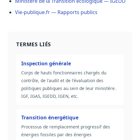
Ministère de la Transition écologique — IGEDD
Sécurité
Vie-publique.fr — Rapports publics
Hébergement européen, RGPD
Presse
Kit média, contacts
TERMES LIÉS
Inspection générale
Corps de hauts fonctionnaires chargés du
contrôle, de l'audit et de l'évaluation des
politiques publiques au sein de leur ministère.
IGF, IGAS, IGEDD, IGEN, etc.
Transition énergétique
Processus de remplacement progressif des
énergies fossiles par des énergies