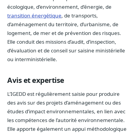
Journalistes
écologique, d’environnement, d’énergie, de
Veille en temps réel, embeds pour vos contenus
transition énergétique
, de transports,
Chercheurs
d’aménagement du territoire, d’urbanisme, de
Données exhaustives pour vos travaux académiques
logement, de mer et de prévention des risques.
Elle conduit des missions d’audit, d’inspection,
Suivi par secteur
11 secteurs : énergie, santé, finance, numérique…
d’évaluation et de conseil sur saisine ministérielle
ou interministérielle.
Cas d'usage concrets
Six cas pour gagner du temps
Conseil (Advisory)
Avis et expertise
Consultants seniors, plateforme Legiwatch incluse
L’IGEDD est régulièrement saisie pour produire
des avis sur des projets d’aménagement ou des
études d’impact environnementales, en lien avec
Guides pratiques
les compétences de l’autorité environnementale.
17 guides sur le Parlement, la procédure, le plaidoyer
Elle apporte également un appui méthodologique