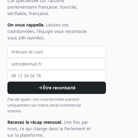
L'IA spécialisée sur l'activité
parlementaire française. Sourcée,
vérifiable, française.
On vous rappelle.
Laissez vos
coordonnées, l'équipe vous recontacte
sous 24h ouvrées.
Votre prénom et nom
Votre email
Votre téléphone
Être recontacté
Pas de spam : vos coordonnées partent
uniquement sur notre canal commercial
interne.
Recevez le récap mensuel.
Une fois par
mois, ce qui change dans le Parlement et
sur la plateforme.