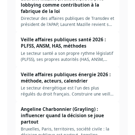
lobbying comme contribution à la
fabrique de la loi
Directeur des affaires publiques de Transdev et
président de l'APAP, Laurent Mazille revient sur
dix ans de loi Sapin 2, le rôle trop peu
interrogé de l'administration centrale et ce que
Veille affaires publiques santé 2026 :
l'IA change au métier.
PLFSS, ANSM, HAS, méthodes
Le secteur santé a son propre rythme législatif
(PLFSS), ses propres autorités (HAS, ANSM,
CNAM), ses propres pièges. Méthode complète
pour construire une veille AP santé efficace en
Veille affaires publiques énergie 2026 :
2026, avec les acteurs à suivre, les sources
méthode, acteurs, calendrier
prioritaires et les erreurs à éviter.
Le secteur énergétique est l'un des plus
régulés du droit français. Construire une veille
AP utile suppose de cartographier les bons
dossiers, les bonnes autorités, les bons
Angeline Charbonnier (Grayling) :
signaux. Méthode complète, ancrée dans le
influencer quand la décision se joue
cycle PPE / loi de programmation énergie-
partout
climat / ARENH.
Bruxelles, Paris, territoires, société civile : la
décision publique est partout. Angeline