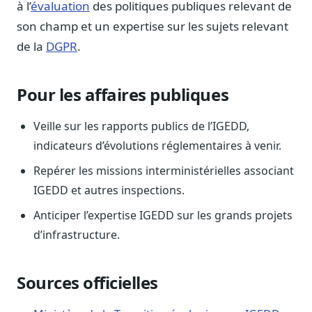
à l’
évaluation
des politiques publiques relevant de
Blog & Podcast Hémicycle
Analyses, méthodes, coulisses
son champ et un expertise sur les sujets relevant
de la
DGPR
.
Lexique parlementaire
1027 termes expliqués
Glossaire affaires publiques
Pour les affaires publiques
Lexique par thème métier
Veille sur les rapports publics de l’IGEDD,
Sources couvertes
23 flux indexés
indicateurs d’évolutions réglementaires à venir.
Nouveautés produit
Repérer les missions interministérielles associant
Le changelog mensuel
IGEDD et autres inspections.
Ils utilisent Legiwatch
Anticiper l’expertise IGEDD sur les grands projets
Public Sénat, ONG, cabinets
d’infrastructure.
Qui sommes-nous
Méthode, valeurs et équipe
Sources officielles
Charte IA
Fiabilité, souveraineté, sobriété