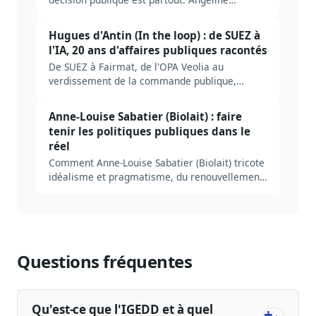
Charbonnier (Grayling) explique pourquoi
l'influence durable repose sur la méthode et la
Hugues d'Antin (In the loop) : de SUEZ à
robustesse des arguments, pas sur le réseau.
l'IA, 20 ans d'affaires publiques racontés
De SUEZ à Fairmat, de l'OPA Veolia au
verdissement de la commande publique,
Hugues d'Antin raconte 20 ans d'affaires
publiques et lance sa formation IA pour
Anne-Louise Sabatier (Biolait) : faire
lobbyistes.
tenir les politiques publiques dans le
réel
Comment Anne-Louise Sabatier (Biolait) tricote
idéalisme et pragmatisme, du renouvellement
urbain à l'agriculture biologique en passant par
les certificats d'économie d'énergie.
Questions fréquentes
Qu'est-ce que l'IGEDD et à quel