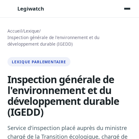
Legiwatch
Accueil
/
Lexique
/
Inspection générale de l'environnement et du
développement durable (IGEDD)
Assistant IA
Posez vos questions, réponses sourcées
LEXIQUE PARLEMENTAIRE
Transcriptions IA
Toutes les séances AN/Sénat transcrites
Inspection générale de
Synthèses IA
l'environnement et du
Résumés automatiques des dossiers longs
développement durable
Veille des matinales radio
9 interviews politiques, analysées avant 10 h
(IGEDD)
Alertes personnalisées
Par dossier, personne, mot-clé
Service d'inspection placé auprès du ministre
Exports & livrables
chargé de la Transition écologique, chargé de