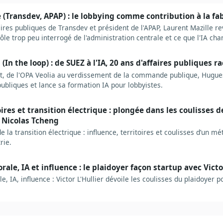
 (Transdev, APAP) : le lobbying comme contribution à la fab
ires publiques de Transdev et président de l'APAP, Laurent Mazille re
 rôle trop peu interrogé de l'administration centrale et ce que l'IA ch
(In the loop) : de SUEZ à l'IA, 20 ans d'affaires publiques r
, de l'OPA Veolia au verdissement de la commande publique, Hugues
publiques et lance sa formation IA pour lobbyistes.
oires et transition électrique : plongée dans les coulisses d
 Nicolas Tcheng
 la transition électrique : influence, territoires et coulisses d’un mét
rie.
rale, IA et influence : le plaidoyer façon startup avec Victo
e, IA, influence : Victor L'Hullier dévoile les coulisses du plaidoyer po