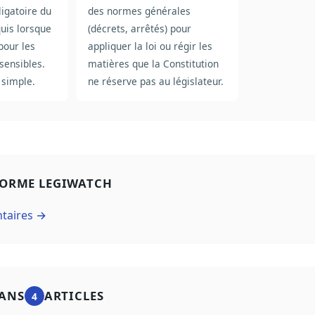
ligatoire du
des normes générales
quis lorsque
(décrets, arrêtés) pour
 pour les
appliquer la loi ou régir les
sensibles.
matières que la Constitution
 simple.
ne réserve pas au législateur.
FORME LEGIWATCH
ntaires →
ANS
ARTICLES
4