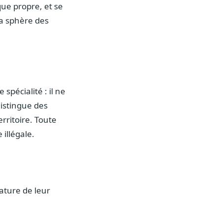
que propre, et se
la sphère des
spécialité : il ne
distingue des
erritoire. Toute
 illégale.
ature de leur