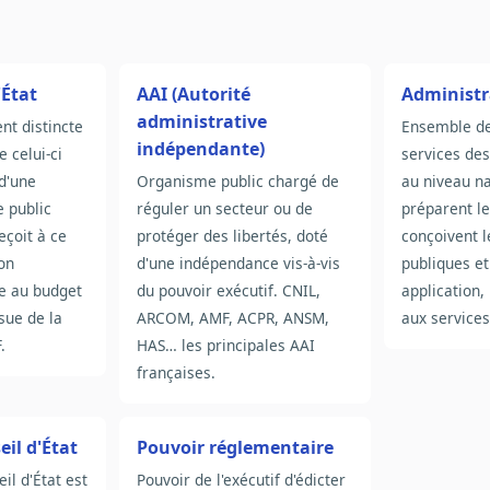
'État
AAI (Autorité
Administr
administrative
nt distincte
Ensemble de
indépendante)
e celui-ci
services des
 d'une
Organisme public chargé de
au niveau na
e public
réguler un secteur ou de
préparent le
eçoit à ce
protéger des libertés, doté
conçoivent l
on
d'une indépendance vis-à-vis
publiques et
te au budget
du pouvoir exécutif. CNIL,
application,
sue de la
ARCOM, AMF, ACPR, ANSM,
aux service
.
HAS… les principales AAI
françaises.
eil d'État
Pouvoir réglementaire
il d'État est
Pouvoir de l'exécutif d'édicter