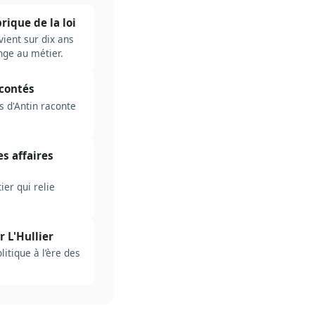
rique de la loi
vient sur dix ans
ange au métier.
acontés
 d'Antin raconte
es affaires
ier qui relie
r L'Hullier
litique à l’ère des