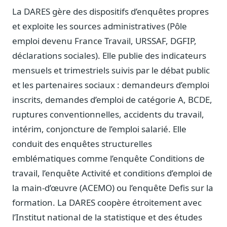
Journalistes
La DARES gère des dispositifs d’enquêtes propres
Veille en temps réel, embeds pour vos contenus
et exploite les sources administratives (Pôle
Chercheurs
emploi devenu France Travail, URSSAF, DGFIP,
Données exhaustives pour vos travaux académiques
déclarations sociales). Elle publie des indicateurs
mensuels et trimestriels suivis par le débat public
Suivi par secteur
11 secteurs : énergie, santé, finance, numérique…
et les partenaires sociaux : demandeurs d’emploi
inscrits, demandes d’emploi de catégorie A, BCDE,
Cas d'usage concrets
Six cas pour gagner du temps
ruptures conventionnelles, accidents du travail,
intérim, conjoncture de l’emploi salarié. Elle
Conseil (Advisory)
Consultants seniors, plateforme Legiwatch incluse
conduit des enquêtes structurelles
emblématiques comme l’enquête Conditions de
travail, l’enquête Activité et conditions d’emploi de
la main-d’œuvre (ACEMO) ou l’enquête Defis sur la
Guides pratiques
formation. La DARES coopère étroitement avec
17 guides sur le Parlement, la procédure, le plaidoyer
l’Institut national de la statistique et des études