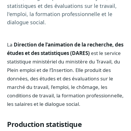
Notes, briefings, tableaux de bord
statistiques et des évaluations sur le travail,
Fiches parlementaires
l'emploi, la formation professionnelle et le
Parcours, mandats, prises de position
dialogue social.
Registre HATVP
Cartographier l'influence sur un dossier
La
Direction de l’animation de la recherche, des
études et des statistiques (DARES)
est le service
statistique ministériel du ministère du Travail, du
Affaires publiques
Plein emploi et de l’Insertion. Elle produit des
Cabinets, DRI, consultants en lobbying
données, des études et des évaluations sur le
Affaires réglementaires
marché du travail, l’emploi, le chômage, les
JO, décrets, conseil des ministres, AAI
conditions de travail, la formation professionnelle,
Fédérations & plaidoyer
les salaires et le dialogue social.
ONG, syndicats, ordres, associations
Parlementaires
Production statistique
Préparez vos interventions et amendements