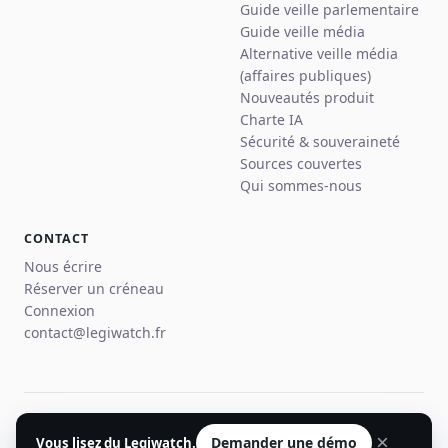
Guide veille parlementaire
Guide veille média
Alternative veille média
(affaires publiques)
Nouveautés produit
Charte IA
Sécurité & souveraineté
Sources couvertes
Qui sommes-nous
CONTACT
Nous écrire
Réserver un créneau
Connexion
contact@legiwatch.fr
© 2026 Legiwatch · Paris
×
Demander une démo
Vous lisez du Legiwatch.
Mentions légales
Confidentialité
CGU
Plan du site