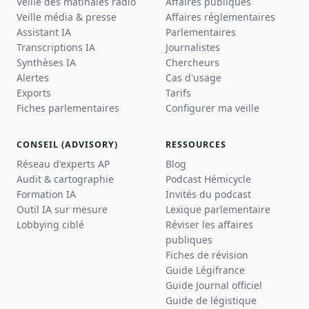
Veille des matinales radio
Affaires publiques
Veille média & presse
Affaires réglementaires
Assistant IA
Parlementaires
Transcriptions IA
Journalistes
Synthèses IA
Chercheurs
Alertes
Cas d'usage
Exports
Tarifs
Fiches parlementaires
Configurer ma veille
CONSEIL (ADVISORY)
RESSOURCES
Réseau d'experts AP
Blog
Audit & cartographie
Podcast Hémicycle
Formation IA
Invités du podcast
Outil IA sur mesure
Lexique parlementaire
Lobbying ciblé
Réviser les affaires
publiques
Fiches de révision
Guide Légifrance
Guide Journal officiel
Guide de légistique