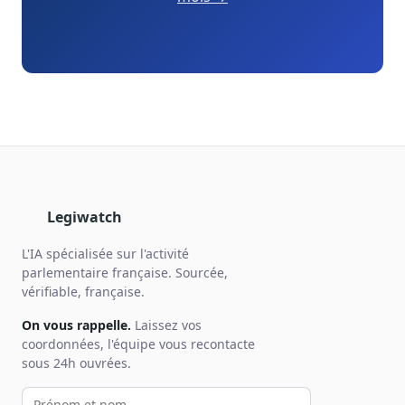
Legiwatch
L'IA spécialisée sur l'activité
parlementaire française. Sourcée,
vérifiable, française.
On vous rappelle.
Laissez vos
coordonnées, l'équipe vous recontacte
sous 24h ouvrées.
Votre prénom et nom
Votre email
Votre téléphone