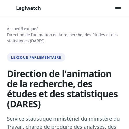
Legiwatch
Accueil
/
Lexique
/
Direction de l'animation de la recherche, des études et des
statistiques (DARES)
Assistant IA
Posez vos questions, réponses sourcées
LEXIQUE PARLEMENTAIRE
Transcriptions IA
Toutes les séances AN/Sénat transcrites
Direction de l'animation
Synthèses IA
de la recherche, des
Résumés automatiques des dossiers longs
études et des statistiques
Veille des matinales radio
9 interviews politiques, analysées avant 10 h
(DARES)
Alertes personnalisées
Par dossier, personne, mot-clé
Service statistique ministériel du ministère du
Exports & livrables
Travail, chargé de produire des analyses, des