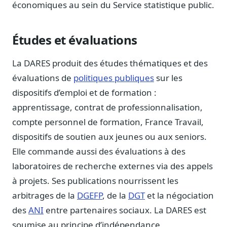
économiques au sein du Service statistique public.
Blog & Podcast Hémicycle
Analyses, méthodes, coulisses
Lexique parlementaire
Études et évaluations
1027 termes expliqués
La DARES produit des études thématiques et des
Glossaire affaires publiques
Lexique par thème métier
évaluations de
politiques publiques
sur les
dispositifs d’emploi et de formation :
Sources couvertes
23 flux indexés
apprentissage, contrat de professionnalisation,
Nouveautés produit
compte personnel de formation, France Travail,
Le changelog mensuel
dispositifs de soutien aux jeunes ou aux seniors.
Elle commande aussi des évaluations à des
Ils utilisent Legiwatch
Public Sénat, ONG, cabinets
laboratoires de recherche externes via des appels
à projets. Ses publications nourrissent les
Qui sommes-nous
Méthode, valeurs et équipe
arbitrages de la
DGEFP
, de la
DGT
et la négociation
des
ANI
entre partenaires sociaux. La DARES est
Charte IA
Fiabilité, souveraineté, sobriété
soumise au principe d’indépendance